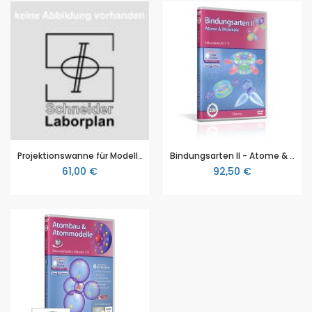
Projektionswanne für Modellexperimente zum Massenspektrographen (Art. 102723) und zum Kern-Hülle Modell von Rutherford (Art. 7600010020)
Bindungsarten II - Atome & Moleküle, Film für den Chemieunterricht, GIDA DVD, Sekundarstufe I-II
61,00 €
92,50 €