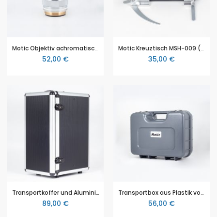
Motic Objektiv achromatisch 100X/1.25/S Öl (Motic SFC-100, F-11, Kolleg-SH)
Motic Kreuztisch MSH-009 (Motic SFC-100, F-11, Kolleg-SH)
52,00 €
35,00 €
Transportkoffer und Aluminiumbox von MOTIC
Transportbox aus Plastik von MOTIC (für SFC100 und F11 Serie)
89,00 €
56,00 €