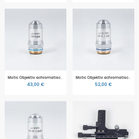
Motic Objektiv achromatisch 40X/0.65 (Motic SFC-100, F-11, Kolleg-SH)
Motic Objektiv achromatisch 60X/0.85/S (Motic SFC-100, F-11, Kolleg-SH)
43,00 €
52,00 €