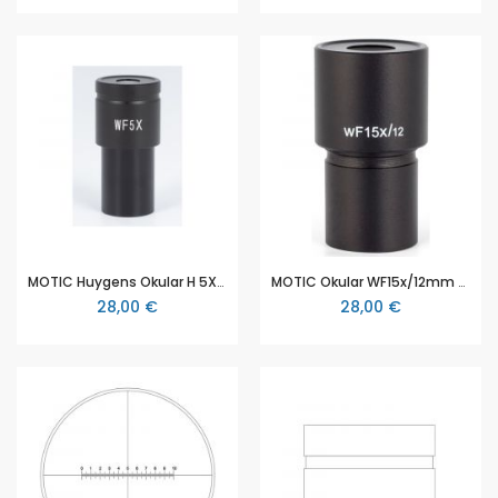
MOTIC Huygens Okular H 5X/14.5mm
MOTIC Okular WF15x/12mm (RedLine100)
28,00 €
28,00 €