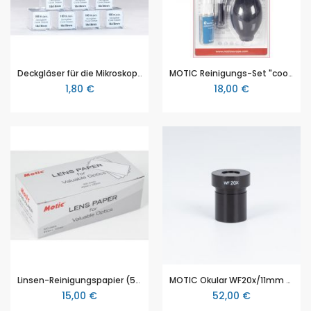
Deckgläser für die Mikroskopie, aus Klarglas, schlierenfrei, 100 Stück, viereckig, 22x22mm
MOTIC Reinigungs-Set "coolClean pro"
1,80 €
18,00 €
Linsen-Reinigungspapier (500er Pack)
MOTIC Okular WF20x/11mm (RedLine100)
15,00 €
52,00 €