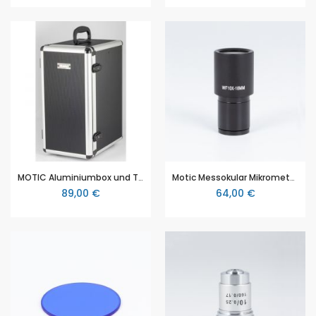
MOTIC Aluminiumbox und Transportkoffer für MOTIC Schulmikroskope
Motic Messokular Mikrometer Okular WF10X/18mm, 10mm /100 (SFC-100, F-11, SH-Kolleg)
89,00 €
64,00 €