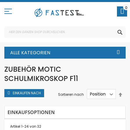
Direkt
zum
0
Inhalt
SUC
ALLE KATEGORIEN
ZUBEHÖR MOTIC
SCHULMIKROSKOP F11
EINKAUFEN NACH
In
Sortieren nach
abs
Rei
EINKAUFSOPTIONEN
Artikel
1
-
24
von
32