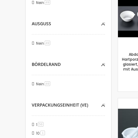
Nein
Artikel
49
AUSGUSS
Nein
Artikel
49
Abda
Hartporz
BÖRDELRAND
glasier
mit Au
Nein
Artikel
49
VERPACKUNGSEINHEIT (VE)
1
Artikel
56
10
Artikel
1