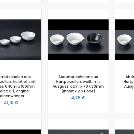
Photosynthese Set
Ladestation Go Direct®
Emmissionsmessung
Gasdrucksensor
Go!Link (GO -LINK)
Trübung
Luftfeuchtigkeit
Chemie
Chemie Box
Drucksensor
mpfschalen aus
Abdampfschalen aus
Abd
Ethanoldampf-Sensor
zellan, halbtief, mit
Hartporzellan, weiß, mit
Hartp
ss, 640ml x 160mm
Ausguss, 62ml x 70 x 30mm
Ausg
Kolorimeter
alt x Ø:), original
(Inhalt x Ø x Höhe)
aldenwanger
NiCr-Ni-Adapter
4,75 €
41,10 €
pH-Sensor
pH - Elektrodenverstärker
Leitfähigkeitssensor
Salzgehalt
Schmelzstation