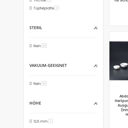
Trichter
für Sch
Tüpfelplatte
Artikel
4
STERIL
Nein
Artikel
49
VAKUUM-GEEIGNET
Nein
Artikel
49
Abda
Hartpor
HÖHE
Ausg
(Inh
H
12,5 mm
Artikel
1