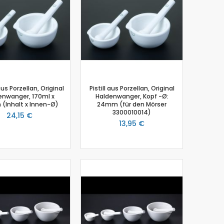
us Porzellan, Original
Pistill aus Porzellan, Original
enwanger, 170ml x
Haldenwanger, Kopf -Ø:
(Inhalt x Innen-Ø)
24mm (für den Mörser
3300010014)
24,15 €
13,95 €