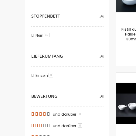
STOPFENBETT
Pistill 
Halde
Nein
Artikel
49
30mm
LIEFERUMFANG
Einzeln
Artikel
8
BEWERTUNG
und darüber
0
und darüber
0