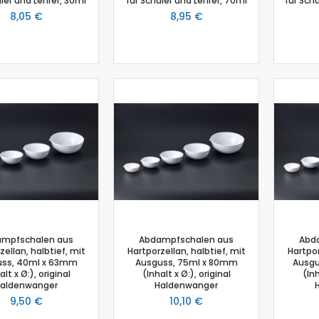
üler und Lehrer, 30ml
für Schüler und Lehrer, 70ml
für Schü
Salzgehalt
8,05 €
8,95 €
Spirometer
Stromsensor
Thermoelement-Sensor
Temperatursensor
Tropfenzähler
Sensor-Kits: Biologie
Zubehör
Lux-Sensor
Timer
Absolutdrucksensor
NiCr-Ni-Adapter
Puls-Sensor
mpfschalen aus
Abdampfschalen aus
Abd
Temperatur-Box
zellan, halbtief, mit
Hartporzellan, halbtief, mit
Hartpor
uss, 40ml x 63mm
Bodenfeuchtigkeit
Ausguss, 75ml x 80mm
Ausgu
alt x Ø:), original
(Inhalt x Ø:), original
(Inh
Hautwiderstands-Sensor
aldenwanger
Haldenwanger
Luftdruck
9,50 €
10,10 €
Druckschalter