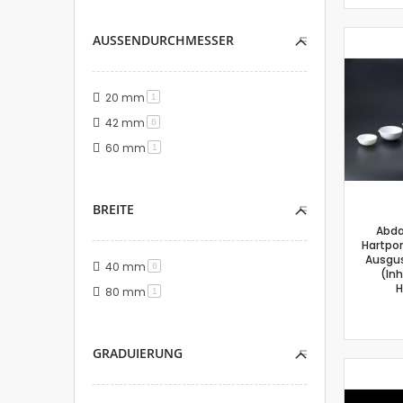
AUSSENDURCHMESSER
20 mm
Artikel
1
42 mm
Artikel
6
60 mm
Artikel
1
BREITE
Abda
Hartpor
Ausgu
40 mm
Artikel
6
(Inh
H
80 mm
Artikel
1
GRADUIERUNG