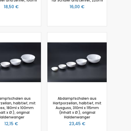
ler und Lehrer, 150ml
für Schüler und Lehrer, 220ml
18,50 €
16,00 €
ampfschalen aus
Abdampfschalen aus
zellan, halbtief, mit
Hartporzellan, halbtief, mit
ss, 180ml x 100mm
Ausguss, 310ml x 115mm
alt x Ø:), original
(Inhalt x Ø:), original
Haldenwanger
Haldenwanger
12,15 €
23,45 €