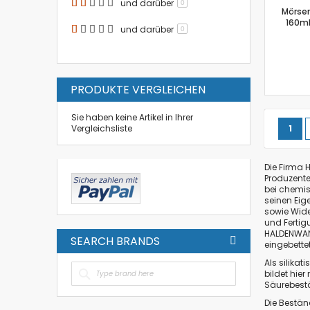
und darüber
0
Mörser
160ml
und darüber
0
PRODUKTE VERGLEICHEN
Sie haben keine Artikel in Ihrer
Seite
Sie 
Vergleichsliste
1
Die Firma
Produzenten
bei chemis
seinen Eig
sowie Wide
und Fertig
HALDENWA
SEARCH BRANDS
eingebettet
Als silikat
bildet hie
Säurebestä
Die Bestän