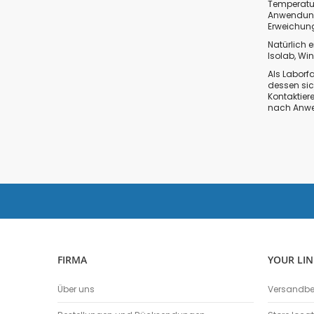
Temperatur
Anwendung,
Erweichung
Natürlich 
Isolab
,
Win
Als Laborf
dessen sic
Kontaktier
nach Anwen
FIRMA
YOUR LIN
Über uns
Versandb