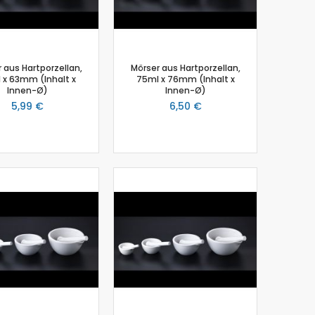
 aus Hartporzellan,
Mörser aus Hartporzellan,
 x 63mm (Inhalt x
75ml x 76mm (Inhalt x
Innen-Ø)
Innen-Ø)
5,99 €
6,50 €