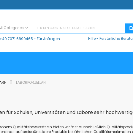
All Categories
Hilfe
-
Persönliche Berat
+49 7071 6890465
- Für Anfragen
ALL CATEGORIES
Digitaler Unterricht
Datalogger / Interfaces
Data Harvest
V-Log, Datalogger
Vernier
DARF
LABORPORZELLAN
Vernier Logger Pro 3 - Messwert-Erfassungsprogramm (Schul-Lizenz)
Vernier LabQuest Mini-Messwerterfassungssystem – LQ-MINI
Vernier LabQuest 3®
Go!Link (GO -LINK)
en für Schulen, Universitäten und Labore sehr hochwertig
CMA Datenlogger / Interfaces und Software
LD
 hohem Qualitätsbewusstsein bieten wir fast ausschließlich Qualitätspr
Sensoren
llerdings auf preisgünstigere Produkte bei ähnlichen Qualitätsmerkmalen a