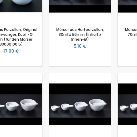
Physik
Anemometer
Beleuchtungsstärke
aus Porzellan, Original
Mörser aus Hartporzellan,
Mörser
Beschleunigungssensor
nwanger, Kopf -Ø:
30ml x 56mm (Inhalt x
70ml
Bewegungssensor
 (für den Mörser
Innen-Ø)
3300010015)
Drehbewegungssensor
5,10 €
17,00 €
Drucksensor
Energiesensor
Elektrofeldmeter
Elektrisches Feld
Fahrbahn
Farbe- und Lichtsensor
Geiger-Müller-Zähler
GM-Adapter
Großflächenzählrohr
Infrarotsensor
Kraft- und Beschleunigungssensor