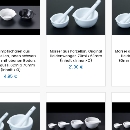
Schmelzpunktbestimmung
Spannungssensor
Spektrometer
Spektralfotometer
Stromsensor
Temperatur-Box
Temperatursensor
mpfschalen aus
Mörser aus Porzellan, Original
Mörser a
ellan, innen schwarz
Haldenwanger, 70ml x 63mm
Hald
Timer
t, mit ebenen Boden,
(Inhalt x Innen-Ø)
90mm 
Thermoelement-Sensor
sguss, 62ml x 70mm
21,00 €
(Inhalt x Ø)
Tropfenzähler
4,95 €
Zubehör
Einsteiger-Kit Smart Sensoren Chemie
Gas-Chromatograph
Ladestation Go Direct®
Gasdrucksensor
Titration
Go!Link (GO -LINK)
Redoxpotential