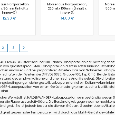
Kraftsensor
 aus Hartporzellan,
Mörser aus Hartporzellan,
Mörser
Kolorimeter
 x 90mm (Inhalt x
220ml x 105mm (Inhalt x
500ml
Innen-Ø)
Innen-Ø)
Sensor Ladung / Elektroskop
12,30 €
14,00 €
Leitfähigkeitssensor
Lichtschranke
Lichtsensor
Lux Sensor
Magnetische Flussdichte
lesen gerade Seite
Seite
Seite
Seite
Weiter
2
3
Magnetfeld
Magnetfeld Sensor
HALDENWANGER
stellt seit über 130 Jahren Laborporzellan her. Seither geh
Mikrofon
 von Qualitätsprodukten. Laborporzellan dient in erster Linie Industrielabo
chen Analysen und bei präparativen Arbeiten. Das von Schneider Laborp
pH-Sensor
enschaften den Werten der DIN VDE 0335, Gruppe 100, Typ C 110. Bei der En
pH - Elektrodenverstärker
rstand gegen physikalische und chemische Angriffe gelegt. Gleichbleiben
ungsbedingungen sichergestellt. Laborporzellan ist ein Kalium-Aluminium-S
Schalldruck
NGER
-Laborporzellan von einem Gerüst nadelig-prismatischer Mullitkristalle
Schallpegelsensor
 sind.
Schallwellensensor
ischer Werkstoff ist
HALDENWANGER-Laborporzellan
sehr beständig gegen Sä
r nur die Fluorwasserstoff-Säure. Die Beständigkeit gegen warme, hochkonzen
Spannungssensor
ndigkeit. Sie ist jedoch besser als die von Gläsern. Geschmolzene Alkalisa
Spektralfotometer
digkeit gegen hohe Temperaturen wird durch das Mullit-Gerüst gewährleis