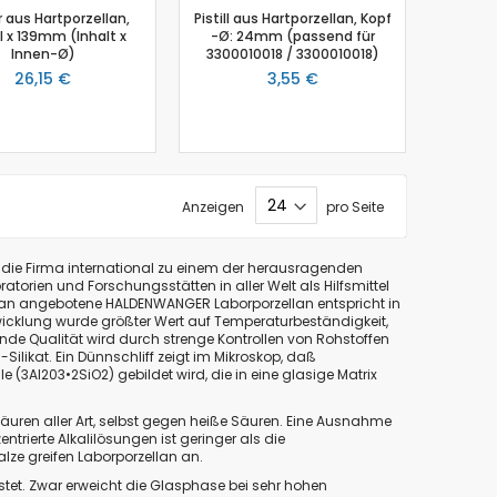
 aus Hartporzellan,
Pistill aus Hartporzellan, Kopf
 x 139mm (Inhalt x
-Ø: 24mm (passend für
Innen-Ø)
3300010018 / 3300010018)
26,15 €
3,55 €
Anzeigen
pro Seite
ört die Firma international zu einem der herausragenden
ratorien und Forschungsstätten in aller Welt als Hilfsmittel
lan angebotene HALDENWANGER Laborporzellan entspricht in
twicklung wurde größter Wert auf Temperaturbeständigkeit,
de Qualität wird durch strenge Kontrollen von Rohstoffen
ilikat. Ein Dünnschliff zeigt im Mikroskop, daß
 (3Al203•2SiO2) gebildet wird, die in eine glasige Matrix
uren aller Art, selbst gegen heiße Säuren. Eine Ausnahme
trierte Alkalilösungen ist geringer als die
lze greifen Laborporzellan an.
tet. Zwar erweicht die Glasphase bei sehr hohen