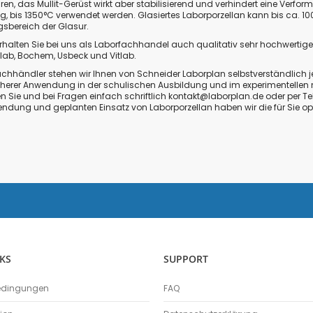
Stromsensor
en, das Mullit-Gerüst wirkt aber stabilisierend und verhindert eine Verfo
 bis 1350°C verwendet werden. Glasiertes Laborporzellan kann bis ca. 10
Temperatursensor
sbereich der Glasur.
Thermoelement-Sensor
erhalten Sie bei uns als Laborfachhandel auch qualitativ sehr hochwertig
Timer
lab
,
Bochem
,
Usbeck
und
Vitlab
.
Tropfenzähler
achhändler stehen wir Ihnen von Schneider Laborplan selbstverständlich 
herer Anwendung in der schulischen Ausbildung und im experimentellen na
Ultraschall-Bewegungssensor
en Sie und bei Fragen einfach schriftlich
kontakt@laborplan.de
oder per Te
dung und geplanten Einsatz von Laborporzellan haben wir die für Sie o
UV-Sensor
Sensoren Kits
µV-Sensor
Zubehör
Absolutdrucksensor
NiCr-Ni-Adapter
Temperatur-Box
Ladung
Schallgeschwindigkeit
KS
SUPPORT
Ladestation Go Direct®
Emmissionsmessung
edingungen
FAQ
Gasdrucksensor