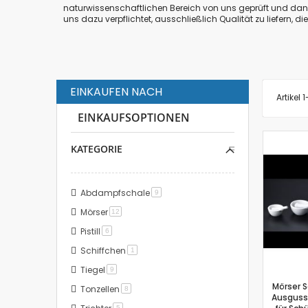
naturwissenschaftlichen Bereich von uns geprüft und dann
uns dazu verpflichtet, ausschließlich Qualität zu liefern, di
EINKAUFEN NACH
Artikel
1
EINKAUFSOPTIONEN
KATEGORIE
Abdampfschale
Artikel
9
Mörser
Artikel
12
Pistill
Artikel
6
Schiffchen
Artikel
1
Tiegel
Artikel
9
Mörser S
Tonzellen
Artikel
8
Ausguss,
Artikel
5