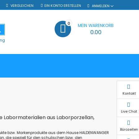
VERGLEICHEN
EIN KONTO ERSTELLEN
ANMELDEN
0
MEIN WARENKORB
SUCHE
0.00
ung
Kontakt
Live Chat
e Labormaterialien aus Laborporzellan,
Bürozeiten
odukte bzw. Markenprodukte aus dem Hause
HALDENWANGER
n, die speziell für den schulischen bzw. den