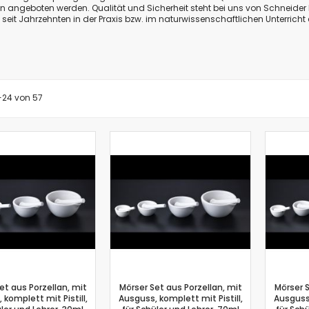
 angeboten werden. Qualität und Sicherheit steht bei uns von Schneider
Biologie
e seit Jahrzehnten in der Praxis bzw. im naturwissenschaftlichen Unterricht e
Atmungsgürtel
Beschleunigungssensor
Blutdrucksensor
CO2-Gas Sensor
-
24
von
Drucksensor
57
EKG Sensor
Ethanoldampf-Sensor
Feuchtigkeitssensor
Herzfrequenz
Kolorimeter
Leitfähigkeit
Lichtsensor
O2 Gas Sensor
O2 Sensor für gelösten Sauerstoff
Photometer
et aus Porzellan, mit
pH-Sensor
Mörser Set aus Porzellan, mit
Mörser S
 komplett mit Pistill,
Ausguss, komplett mit Pistill,
Ausguss,
pH - Elektrodenverstärker