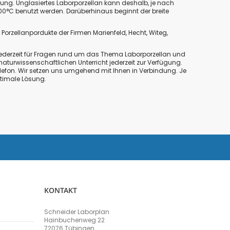
rmung. Unglasiertes Laborporzellan kann deshalb, je nach
00°C benutzt werden. Darüberhinaus beginnt der breite
e Porzellanpordukte der Firmen
Marienfeld
,
Hecht
,
Witeg
,
jederzeit für Fragen rund um das Thema Laborporzellan und
turwissenschaftlichen Unterricht jederzeit zur Verfügung.
lefon. Wir setzen uns umgehend mit Ihnen in Verbindung. Je
ptimale Lösung.
KONTAKT
Schneider Laborplan
Hainbuchenweg 22
72076 Tübingen