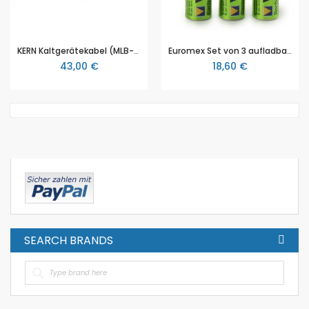
KERN Kaltgerätekabel (MLB-A07), für Stereo- und Durchlichtmikroskope
Euromex Set von 3 aufladbare AA-Akkus (AE.1370)
43,00 €
18,60 €
SEARCH BRANDS