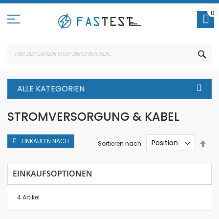
Direkt
zum
0
Inhalt
SUC
ALLE KATEGORIEN
STROMVERSORGUNG & KABEL
EINKAUFEN NACH
In
Sortieren nach
abs
Rei
EINKAUFSOPTIONEN
4
Artikel