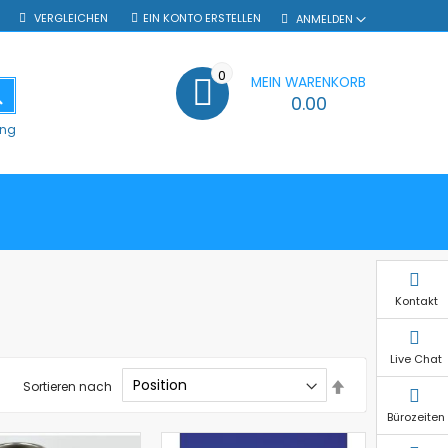
VERGLEICHEN
EIN KONTO ERSTELLEN
ANMELDEN
0
MEIN WARENKORB
SUCHE
0.00
ung
Kontakt
Live Chat
In
Sortieren nach
absteigender
Reihenfolge
Bürozeiten