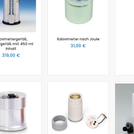
Salzgehalt
Spirometer
Stromsensor
Thermoelement-Sensor
Temperatursensor
orimetergefäß,
Kalorimeter nach Joule
Tropfenzähler
gefäß mit 450 ml
31,00 €
Inhalt
Sensor-Kits: Biologie
319,00 €
Zubehör
Lux-Sensor
Timer
Absolutdrucksensor
NiCr-Ni-Adapter
Puls-Sensor
Temperatur-Box
Bodenfeuchtigkeit
Hautwiderstands-Sensor
Luftdruck
Druckschalter