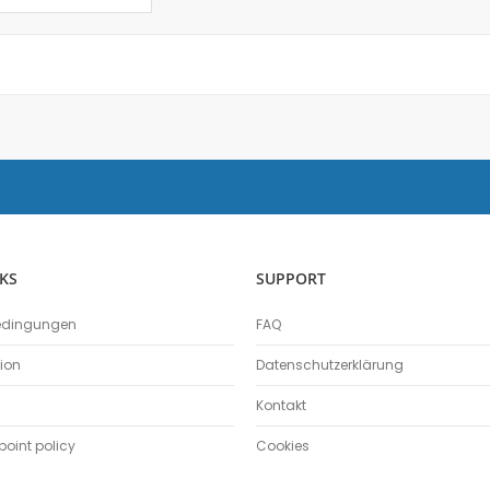
Physik
Anemometer
Beleuchtungsstärke
Beschleunigungssensor
Bewegungssensor
Drehbewegungssensor
Drucksensor
Energiesensor
Elektrofeldmeter
Elektrisches Feld
KS
SUPPORT
Fahrbahn
edingungen
FAQ
Farbe- und Lichtsensor
Geiger-Müller-Zähler
tion
Datenschutzerklärung
GM-Adapter
Kontakt
Großflächenzählrohr
Infrarotsensor
oint policy
Cookies
Kraft- und Beschleunigungssensor