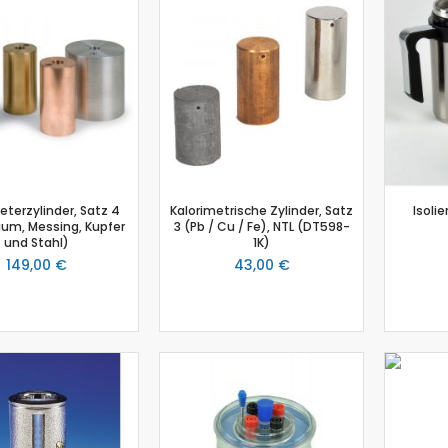
Biologie
Atmungsgürtel
Beschleunigungssensor
Blutdrucksensor
CO2-Gas Sensor
Drucksensor
EKG Sensor
Ethanoldampf-Sensor
eterzylinder, Satz 4
Kalorimetrische Zylinder, Satz
Isoli
Feuchtigkeitssensor
ium, Messing, Kupfer
3 (Pb / Cu / Fe), NTL (DT598-
Herzfrequenz
und Stahl)
1K)
149,00 €
43,00 €
Kolorimeter
Leitfähigkeit
Lichtsensor
O2 Gas Sensor
O2 Sensor für gelösten Sauerstoff
Photometer
pH-Sensor
pH - Elektrodenverstärker