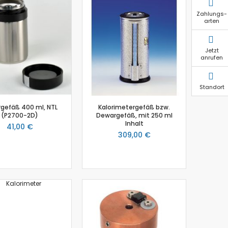
Zahlungs-
arten
Jetzt
anrufen
Standort
ergefäß 400 ml, NTL
Kalorimetergefäß bzw.
(P2700-2D)
Dewargefäß, mit 250 ml
Inhalt
41,00 €
309,00 €