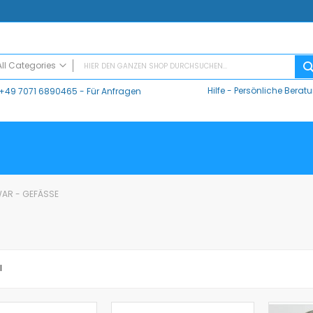
All Categories
Hilfe
-
Persönliche Berat
+49 7071 6890465
- Für Anfragen
ALL CATEGORIES
Digitaler Unterricht
Datalogger / Interfaces
Data Harvest
V-Log, Datalogger
Vernier
AR - GEFÄSSE
Vernier Logger Pro 3 - Messwert-Erfassungsprogramm (Schul-Lizenz)
Vernier LabQuest Mini-Messwerterfassungssystem – LQ-MINI
Vernier LabQuest 3®
Go!Link (GO -LINK)
l
CMA Datenlogger / Interfaces und Software
LD
Sensoren