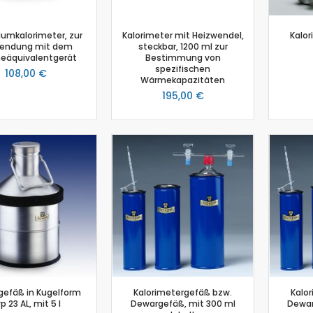
Photosynthese Set
Ladestation Go Direct®
iumkalorimeter, zur
Kalorimeter mit Heizwendel,
Kalor
endung mit dem
steckbar, 1200 ml zur
Emmissionsmessung
äquivalentgerät
Bestimmung von
Gasdrucksensor
spezifischen
108,00 €
Wärmekapazitäten
Go!Link (GO -LINK)
195,00 €
Trübung
Luftfeuchtigkeit
Chemie
Chemie Box
Drucksensor
Ethanoldampf-Sensor
Kolorimeter
NiCr-Ni-Adapter
pH-Sensor
pH - Elektrodenverstärker
Leitfähigkeitssensor
efäß in Kugelform
Kalorimetergefäß bzw.
Kalo
Salzgehalt
p 23 AL, mit 5 l
Dewargefäß, mit 300 ml
Dewar
Schmelzstation