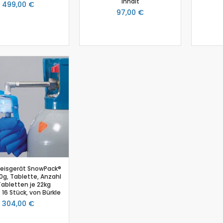
Inhalt
499,00 €
Schmelzpunktbestimmung
97,00 €
Spannungssensor
Spektrometer
Spektralfotometer
Stromsensor
Temperatur-Box
Temperatursensor
Timer
Thermoelement-Sensor
Tropfenzähler
Zubehör
Einsteiger-Kit Smart Sensoren Chemie
Gas-Chromatograph
eisgerät SnowPack®
Ladestation Go Direct®
0g, Tablette, Anzahl
Tabletten je 22kg
Gasdrucksensor
 16 Stück, von Bürkle
Titration
304,00 €
Go!Link (GO -LINK)
Redoxpotential