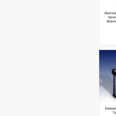
Alumin
Verw
Wärme
Dewarg
Ty