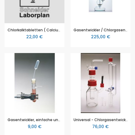
Chlorkalktabletten ( Calciumchloridhypochlorit ) 500g
Gasentwickler / Chlorgasentwickler nach Kipp, 500ml, Borosilikatglas 3.3, komplett mit Zubehör
22,00 €
225,00 €
Gasentwickler, einfache und günstige Version für Schüler, 100mm
Universal - Chlorgasentwickler, zur einfachen und sicheren Darstellung von Chlorgas unter Zuhilfenahme von Chlorkalktabletten
9,00 €
76,00 €