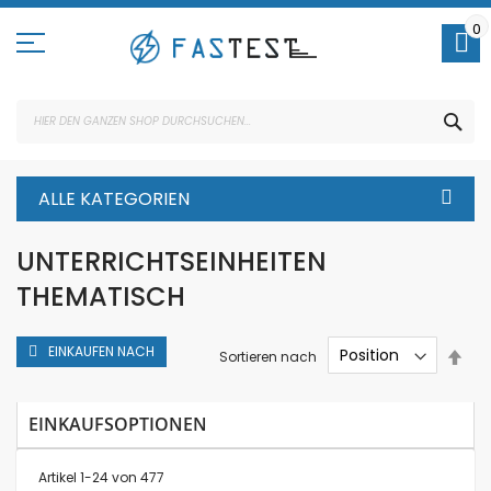
Direkt
zum
0
Inhalt
SUC
ALLE KATEGORIEN
UNTERRICHTSEINHEITEN
THEMATISCH
EINKAUFEN NACH
In
Sortieren nach
abs
Rei
EINKAUFSOPTIONEN
Artikel
1
-
24
von
477