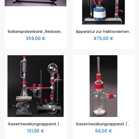
Kolbenproberbank ,,Redoxreaktionen", zur Luft und Gasanalyse bei Oxidations-Reduktionsreaktionen, kompletter Aufbau mit Stativmaterial
Apparatur zur fraktionierten Erdöldestillation, kompletter RODAVISS Aufbau mit Stativmaterial, zur Demonstration im Chemieunterricht
359,00 €
875,00 €
Gasentwicklungsapparat / Gasentwickler (RODAVISS), zum Andocken an die Springbrunnenapparatur
Gasentwicklungsapparat / Gasentwickler (RODAVISS), für kleinere Gasmengen
131,00 €
94,00 €