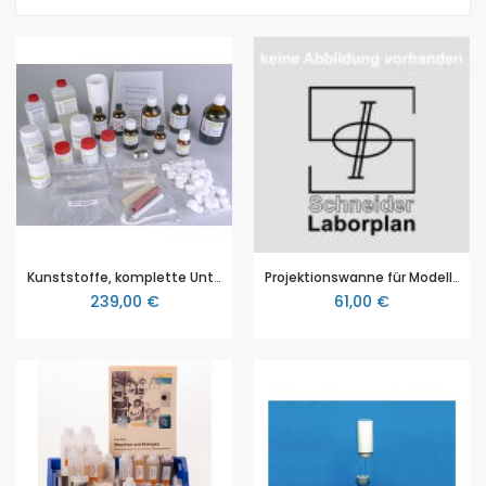
Kunststoffe, komplette Unterrichtseinheit mit Materialien, Chemikalien und Anleitung
Projektionswanne für Modellexperimente zum Massenspektrographen (Art. 102723) und zum Kern-Hülle Modell von Rutherford (Art. 7600010020)
239,00 €
61,00 €