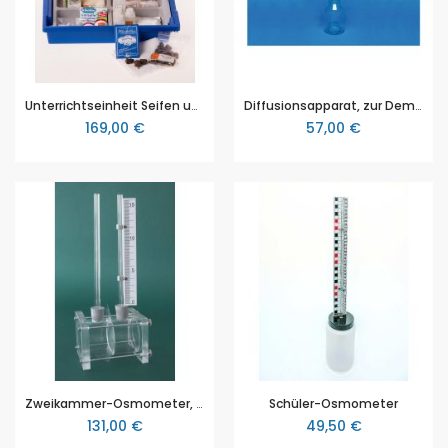
Unterrichtseinheit Seifen und Waschmittel, für den Chemieunterricht
Diffusionsapparat, zur Demonstration der unterschiedlichen Diffusionsgeschwindigkeiten verschiedener Gase
169,00 €
57,00 €
Zweikammer-Osmometer, aus Plexiglas, zur Demonstration des osmotischen Druckes, mit Skala, 2 Kapillarrohre mit Stopfen SB19, 5 Ersatzmembranen
Schüler-Osmometer
131,00 €
49,50 €