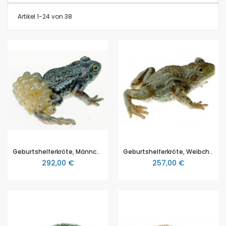
Artikel
1
-
24
von
38
Geburtshelferkröte, Männchen mit Laich, von SOMSO® (ZoS 1008), Alytes obstetricans, in natürlicher Größe, aus SOMSO-Plast®
Geburtshelferkröte, Weibchen, von SOMSO® (ZoS 1008/1), Alytes obstetricans, in natürlicher Größe, aus SOMSO-Plast®
292,00 €
257,00 €