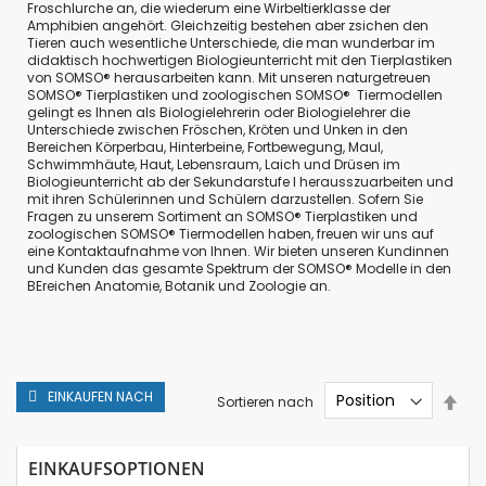
Froschlurche an, die wiederum eine Wirbeltierklasse der
Amphibien angehört. Gleichzeitig bestehen aber zsichen den
Tieren auch wesentliche Unterschiede, die man wunderbar im
didaktisch hochwertigen Biologieunterricht mit den Tierplastiken
von SOMSO® herausarbeiten kann. Mit unseren naturgetreuen
SOMSO® Tierplastiken und zoologischen SOMSO® Tiermodellen
gelingt es Ihnen als Biologielehrerin oder Biologielehrer die
Unterschiede zwischen Fröschen, Kröten und Unken in den
Bereichen Körperbau, Hinterbeine, Fortbewegung, Maul,
Schwimmhäute, Haut, Lebensraum, Laich und Drüsen im
Biologieunterricht ab der Sekundarstufe I herausszuarbeiten und
mit ihren Schülerinnen und Schülern darzustellen. Sofern Sie
Fragen zu unserem Sortiment an SOMSO® Tierplastiken und
zoologischen SOMSO® Tiermodellen haben, freuen wir uns auf
eine Kontaktaufnahme von Ihnen. Wir bieten unseren Kundinnen
und Kunden das gesamte Spektrum der SOMSO® Modelle in den
BEreichen Anatomie, Botanik und Zoologie an.
EINKAUFEN NACH
In
Sortieren nach
abs
Rei
EINKAUFSOPTIONEN