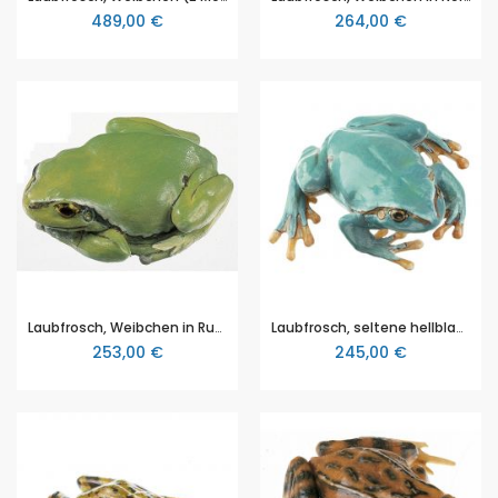
489,00 €
264,00 €
Laubfrosch, Weibchen in Ruhehaltung, (Hyla arborea), von SOMSO® (ZoS 1016/3), in natürlicher Größe, aus SOMSO-Plast®
Laubfrosch, seltene hellblaue Varietät, Weibchen (Hyla arborea), von SOMSO® (ZoS 1016/4), in natürlicher Größe, aus SOMSO-Plast®
253,00 €
245,00 €