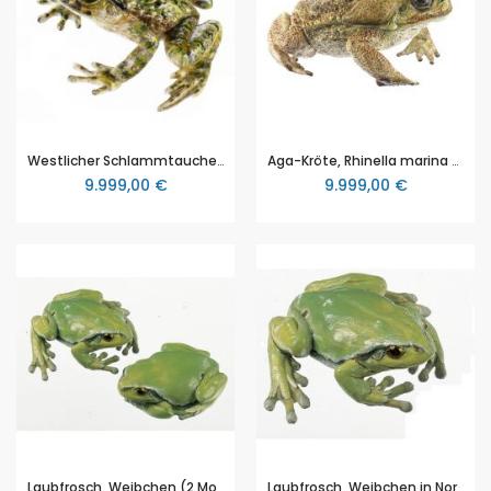
Westlicher Schlammtaucher, Weibchen, Pelodytes punctatus, von SOMSO® (ZoS 1012/3), in natürlicher Größe, aus SOMSO-Plast®
Aga-Kröte, Rhinella marina (Synonym: Bufo marinus), von SOMSO® (ZoS 1223), in natürlicher Größe, aus SOMSO-Plast®
9.999,00 €
9.999,00 €
Laubfrosch, Weibchen (2 Modelle), (Hyla arborea), von SOMSO® (ZoS 1016/1), in natürlicher Größe, aus SOMSO-Plast®
Laubfrosch, Weibchen in Normalstellung, (Hyla arborea), von SOMSO® (ZoS 1016/2), in natürlicher Größe, aus SOMSO-Plast®