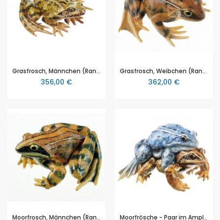
Grasfrosch, Männchen (Rana temporaria), von SOMSO® (ZoS 1017), in natürlicher Größe, aus SOMSO-Plast®
Grasfrosch, Weibchen (Rana temporaria), von SOMSO® (ZoS 1018), in natürlicher Größe, aus SOMSO-Plast®
356,00 €
362,00 €
Moorfrosch, Männchen (Rana arvalis), von SOMSO® (ZoS 1019), in natürlicher Größe, aus SOMSO-Plast®
Moorfrösche - Paar im Amplexus (Rana arvalis), von SOMSO® (ZoS 1019/4), in natürlicher Größe, aus SOMSO-Plast®