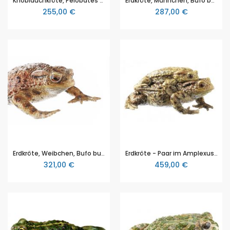
Knoblauchkröte, Pelobates fuscus, von SOMSO® (ZoS 1011), in natürlicher Größe, aus SOMSO-Plast®
Erdkröte, Männchen, Bufo bufo, von SOMSO® (ZoS 1012), in natürlicher Größe, aus SOMSO-Plast®
255,00 €
287,00 €
Erdkröte, Weibchen, Bufo bufo, von SOMSO® (ZoS 1013), in natürlicher Größe, aus SOMSO-Plast®
Erdkröte - Paar im Amplexus, Bufo bufo, von SOMSO® (ZoS 1013/2), in natürlicher Größe, aus SOMSO-Plast®
321,00 €
459,00 €