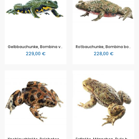
Gelbbauchunke, Bombina variegata, von SOMSO® (ZoS 1009), in natürlicher Größe, aus SOMSO-Plast®
Rotbauchunke, Bombina bombina, von SOMSO® (ZoS 1010/1), in natürlicher Größe, aus SOMSO-Plast®
229,00 €
228,00 €