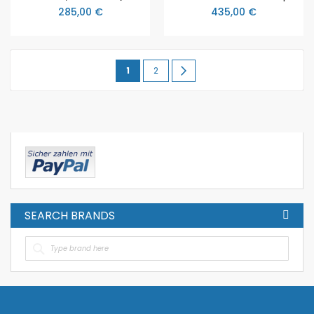
285,00 €
435,00 €
Seite
Sie
Seite
Seite
Weiter
1
2
lesen
gerade
Seite
SEARCH BRANDS