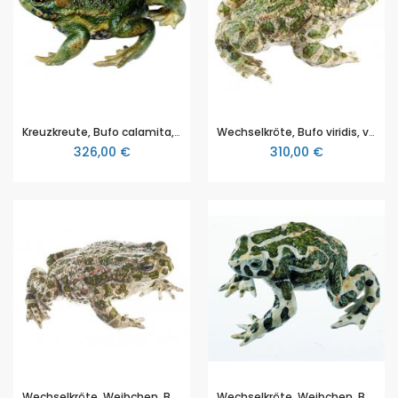
Kreuzkreute, Bufo calamita, von SOMSO® (ZoS 1014), in natürlicher Größe, aus SOMSO-Plast®
Wechselkröte, Bufo viridis, von SOMSO® (ZoS 1015), in natürlicher Größe, aus SOMSO-Plast®
326,00 €
310,00 €
Wechselkröte, Weibchen, Bufotes v. viridis (Synonym: Bufo v. viridis), von SOMSO® (ZoS 1015/1), in natürlicher Größe, aus SOMSO-Plast®
Wechselkröte, Weibchen, Bufotes v. viridis (Synonym: Bufo v. viridis), Neusiedler-See-Population, von SOMSO® (ZoS 1015/2), in natürlicher Größe, aus SOMSO-Plast®