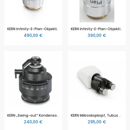
KERN Infinity-E-Plan-Objektiv, Plan 100 x /1,15 W.D. (0,18 mm) (Wasser) (gefedert), KERN OBE-A1437
KERN Infinity-E-Plan-Objektiv, Plan 60 x /0,8 W.D. (0,33 mm) (gefedert), KERN OBB-A1270
490,00 €
390,00 €
KERN „Swing-out“ Kondensor N.A. 0,9/0,13 zentrierbar (mit Aperturblende) (OBB-A1104)
KERN Mikroskopkopf, Tubus binokular (OBB-A1125)
240,00 €
295,00 €