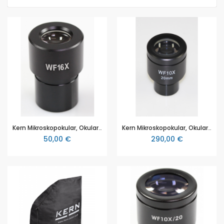
Kern Mikroskopokular, Okular (Ø 23,2 mm): WF 16 x /Ø 13 mm (OBB-A1354)
Kern Mikroskopokular, Okular (Ø 23,2 mm): WF 10 x /Ø 20 mm (OBB-A1351), für Kern OBL Serie
50,00 €
290,00 €