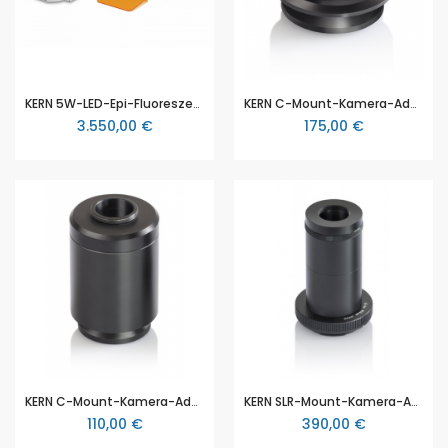
KERN 5W-LED-Epi-Fluoreszenzeinheit (B / G), inklusive Zentrierungsobjektiv, OBB-A1156, für KERN OBN Serie
KERN C-Mount-Kamera-Adapter 0,57 x, Mikroskopkameraadapter OBB-A1136, für KERN OBN Serie
3.550,00 €
175,00 €
KERN C-Mount-Kamera-Adapter 1x, Mikroskopkameraadapter OBB-A1140, für KERN OBN Serie
KERN SLR-Mount-Kamera-Adapter 1x (für Nikon Kamera), Mikroskopkameraadapter OBB-A1138
110,00 €
390,00 €