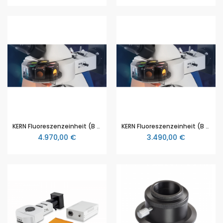
KERN Fluoreszenzeinheit (B / G / UV / U) OBB-A1155, für KERN OBN Serie
KERN Fluoreszenzeinheit (B / G) OBB-A1153, für KERN OBN Serie
4.970,00 €
3.490,00 €