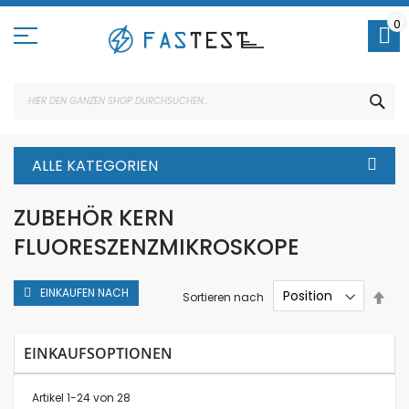
Direkt
zum
0
Inhalt
SUC
ALLE KATEGORIEN
ZUBEHÖR KERN
FLUORESZENZMIKROSKOPE
EINKAUFEN NACH
In
Sortieren nach
abs
Rei
EINKAUFSOPTIONEN
Artikel
1
-
24
von
28