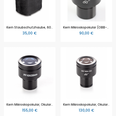
Kern Staubschutzhaube, 600×650 mm (OBB-A1388),, für Kern OBL Serie
Kern Mikroskopokular (OBB-A1448), Okular (Ø 23,2 mm): HWF 10 x /Ø 20 mm (mit Pointer-Nadel), für Kern Serie OBL-1
35,00 €
90,00 €
Kern Mikroskopokular, Okular: HWF 10 x / Ø 20 mm, mit Skala 0,1 mm, Anti-Fungus, High-Eye-Point (OBB-A1617), für Kern OBL Serie
Kern Mikroskopokular, Okular: HWF 10 x / Ø 20 mm, mit Skala 0,1 mm, Anti-Fungus, High-Eye-Point (OBB-A1618), für Kern OBL Serie
155,00 €
130,00 €