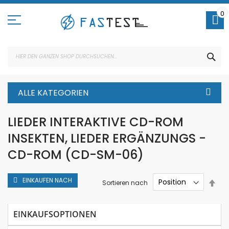
Direkt
zum
0
Inhalt
SUC
ALLE KATEGORIEN
LIEDER INTERAKTIVE CD-ROM
INSEKTEN, LIEDER ERGÄNZUNGS -
CD-ROM (CD-SM-06)
EINKAUFEN NACH
In
Sortieren nach
abs
Rei
EINKAUFSOPTIONEN