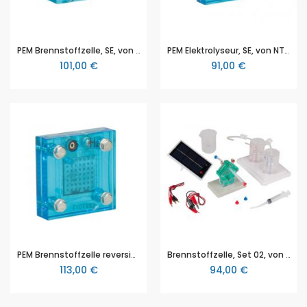
PEM Brennstoffzelle, SE, von NTL (P2823-1B)
PEM Elektrolyseur, SE, von NTL (P2823-1E)
101,00 €
91,00 €
PEM Brennstoffzelle reversibel, SE, von NTL (P2823-1R)
Brennstoffzelle, Set 02, von NTL
113,00 €
94,00 €