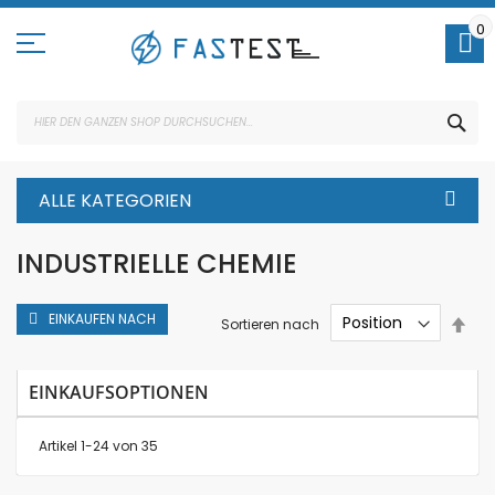
Direkt
zum
0
Inhalt
SUC
ALLE KATEGORIEN
INDUSTRIELLE CHEMIE
EINKAUFEN NACH
In
Sortieren nach
abs
Rei
EINKAUFSOPTIONEN
Artikel
1
-
24
von
35