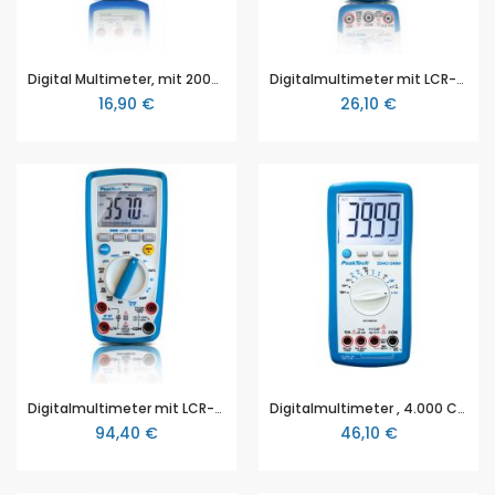
Digital Multimeter, mit 2000 Counts, 2.000 Counts, 300V AC/DC, 10A DC, TÜV/GS geprüft (P 1070)
Digitalmultimeter mit LCR-Meter, 6.000 Counts (P 1075)
16,90 €
26,10 €
Digitalmultimeter mit LCR-Meter, 6.000 Counts (P 2180)
Digitalmultimeter , 4.000 Counts , 600V AC/DC , 10A AC/DC - Auto-Range (P 3340)
94,40 €
46,10 €