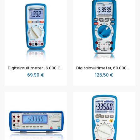
Digitalmultimeter , 6.000 Counts , 600V AC/DC , 10A AC/DC, mit TrueRMS (P 3320)
Digitalmultimeter, 60.000 Counts, 1000V AC/DC mit TrueRMS (P 3441)
69,90 €
125,50 €