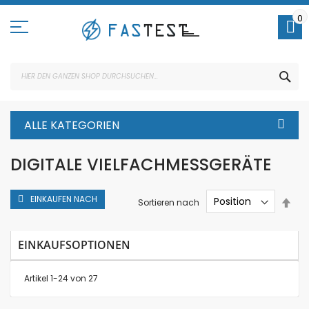
Direkt
zum
0
Inhalt
SUC
ALLE KATEGORIEN
DIGITALE VIELFACHMESSGERÄTE
EINKAUFEN NACH
In
Sortieren nach
abs
Rei
EINKAUFSOPTIONEN
Artikel
1
-
24
von
27