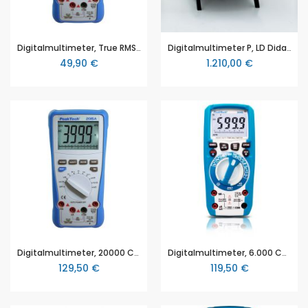
Digitalmultimeter, True RMS Digitalmultimeter, 27 mm, 3 3/4-stellige LCD-Anzeige, 1000V AC/DC, 10A AC/DC, Sicherheit: EN 61010-1; CAT III 1000 V (P 2025 A)
Digitalmultimeter P, LD Didactic
49,90 €
1.210,00 €
Digitalmultimeter, 20000 Counts, 1000V DC/700V AC, 10A AC/DCmit USB Schnittstelle und TrueRMS, Autorange (P 3430)
Digitalmultimeter, 6.000 Counts, 1000 V AC/DC, TrueRMS, Bluetooth, IP67 mit Tastenbeleuchtung (P 3445)
129,50 €
119,50 €