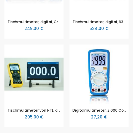
Tischmultimeter, digital, Grafisches Tischmultimeter, 55.000 Counts, mit RS 232 Schnittstelle (P 4094)
Tischmultimeter, digital, 63.000 Counts , mit Datenlogger, RS-232, LAN, Bluetooth & USB Schnittstelle (P 4075)
249,00 €
524,00 €
Tischmultimeter von NTL, digital, für die Lehrerdemo, mit hochwertigem Tablet
Digitalmultimeter, 2.000 Counts, 600V AC/DC, 10A DC, preiswertes Digitalmultimeter mit 27 mm - Großanzeige (P 1035)
205,00 €
27,20 €