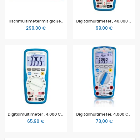
Tischmultimeter mit großer Anzeige und USB-Anschluss, Netz- und Batteriebetrieb (P 4090)
Digitalmultimeter , 40.000 Counts , 1000V AC/DC , 10A AC/DC - IP67 mit TrueRMS (P 3360)
299,00 €
99,00 €
Digitalmultimeter , 4.000 Counts , 1000V AC/DC , 10A AC/DC - IP67 (P 3355)
Digitalmultimeter, 4.000 Counts, Umweltmessungen, mit Schallpegel, Temp., R.H. & Lux-Meter (P 3690)
65,90 €
73,00 €