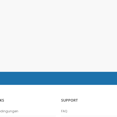
Salzgehalt
Spirometer
Stromsensor
Thermoelement-Sensor
Temperatursensor
Tropfenzähler
Sensor-Kits: Biologie
Zubehör
Lux-Sensor
Timer
Absolutdrucksensor
NiCr-Ni-Adapter
Puls-Sensor
Temperatur-Box
Bodenfeuchtigkeit
KS
SUPPORT
Hautwiderstands-Sensor
Luftdruck
edingungen
FAQ
Druckschalter