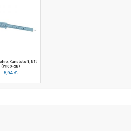
Biologie
Atmungsgürtel
Beschleunigungssensor
Blutdrucksensor
CO2-Gas Sensor
Drucksensor
EKG Sensor
Ethanoldampf-Sensor
ehre, Kunststoff, NTL
Feuchtigkeitssensor
(P1100-2B)
Herzfrequenz
5,94 €
Kolorimeter
Leitfähigkeit
Lichtsensor
O2 Gas Sensor
O2 Sensor für gelösten Sauerstoff
Photometer
pH-Sensor
pH - Elektrodenverstärker