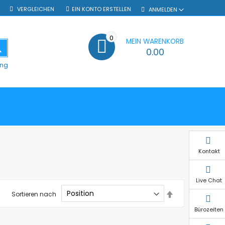
VERGLEICHEN
EIN KONTO ERSTELLEN
ANMELDEN
0
MEIN WARENKORB
SUCHE
0.00
ung
Kontakt
Live Chat
In
Sortieren nach
absteigender
Reihenfolge
Bürozeiten