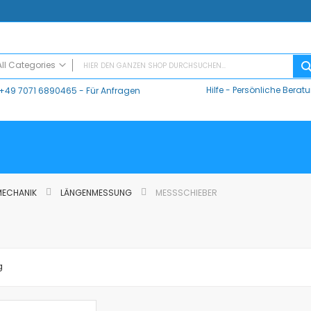
All Categories
Hilfe
-
Persönliche Berat
+49 7071 6890465
- Für Anfragen
ALL CATEGORIES
Digitaler Unterricht
Datalogger / Interfaces
Data Harvest
V-Log, Datalogger
Vernier
 MECHANIK
LÄNGENMESSUNG
MESSSCHIEBER
Vernier Logger Pro 3 - Messwert-Erfassungsprogramm (Schul-Lizenz)
Vernier LabQuest Mini-Messwerterfassungssystem – LQ-MINI
Vernier LabQuest 3®
Go!Link (GO -LINK)
g
CMA Datenlogger / Interfaces und Software
LD
Sensoren