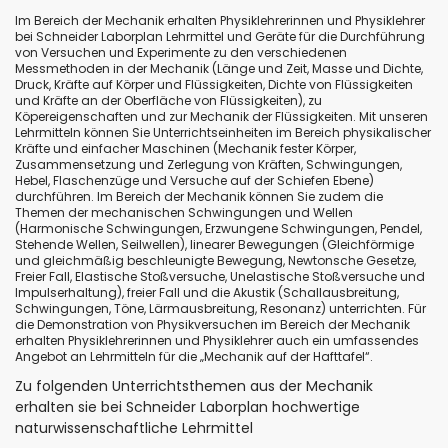
Im Bereich der Mechanik erhalten Physiklehrerinnen und Physiklehrer
bei Schneider Laborplan Lehrmittel und Geräte für die Durchführung
von Versuchen und Experimente zu den verschiedenen
Messmethoden in der Mechanik (Länge und Zeit, Masse und Dichte,
Druck, Kräfte auf Körper und Flüssigkeiten, Dichte von Flüssigkeiten
und Kräfte an der Oberfläche von Flüssigkeiten), zu
Köpereigenschaften und zur Mechanik der Flüssigkeiten. Mit unseren
Lehrmitteln können Sie Unterrichtseinheiten im Bereich physikalischer
Kräfte und einfacher Maschinen (Mechanik fester Körper,
Zusammensetzung und Zerlegung von Kräften, Schwingungen,
Hebel, Flaschenzüge und Versuche auf der Schiefen Ebene)
durchführen. Im Bereich der Mechanik können Sie zudem die
Themen der mechanischen Schwingungen und Wellen
(Harmonische Schwingungen, Erzwungene Schwingungen, Pendel,
Stehende Wellen, Seilwellen), linearer Bewegungen (Gleichförmige
und gleichmäßig beschleunigte Bewegung, Newtonsche Gesetze,
Freier Fall, Elastische Stoßversuche, Unelastische Stoßversuche und
Impulserhaltung), freier Fall und die Akustik (Schallausbreitung,
Schwingungen, Töne, Lärmausbreitung, Resonanz) unterrichten. Für
die Demonstration von Physikversuchen im Bereich der Mechanik
erhalten Physiklehrerinnen und Physiklehrer auch ein umfassendes
Angebot an Lehrmitteln für die „Mechanik auf der Hafttafel“.
Zu folgenden Unterrichtsthemen aus der Mechanik
erhalten sie bei Schneider Laborplan hochwertige
naturwissenschaftliche Lehrmittel