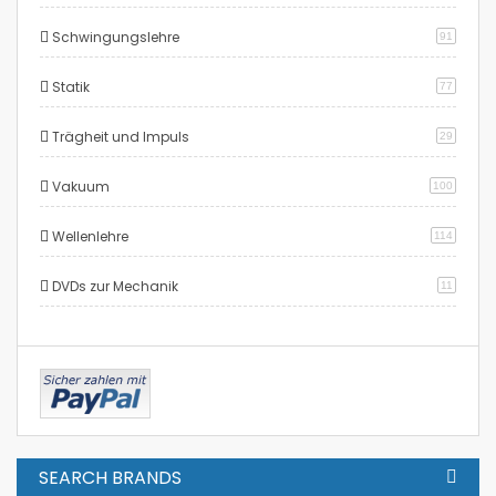
Schwingungslehre
91
Statik
77
Trägheit und Impuls
29
Vakuum
100
Wellenlehre
114
DVDs zur Mechanik
11
SEARCH BRANDS