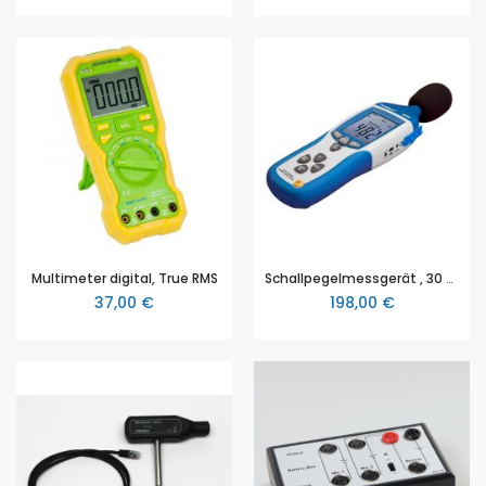
Multimeter digital, True RMS
Schallpegelmessgerät , 30 … 130 dB A/C , mit 32000 Punkten , Datalogger und USB (P 8005)
37,00 €
198,00 €