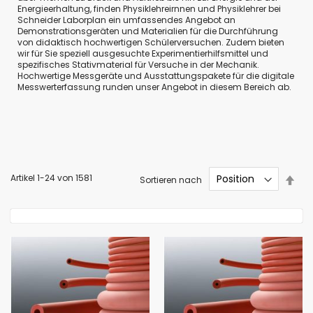
Energieerhaltung, finden Physiklehreirnnen und Physiklehrer bei
Schneider Laborplan ein umfassendes Angebot an
Demonstrationsgeräten und Materialien für die Durchführung
von didaktisch hochwertigen Schülerversuchen. Zudem bieten
wir für Sie speziell ausgesuchte Experimentierhilfsmittel und
spezifisches Stativmaterial für Versuche in der Mechanik.
Hochwertige Messgeräte und Ausstattungspakete für die digitale
Messwerterfassung runden unser Angebot in diesem Bereich ab.
In
Artikel
1
-
24
von
1581
Sortieren nach
abs
Rei