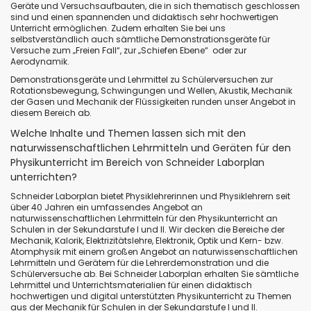
Geräte und Versuchsaufbauten, die in sich thematisch geschlossen
sind und einen spannenden und didaktisch sehr hochwertigen
Unterricht ermöglichen. Zudem erhalten Sie bei uns
selbstverständlich auch sämtliche Demonstrationsgeräte für
Versuche zum „Freien Fall“, zur „Schiefen Ebene“ oder zur
Aerodynamik.
Demonstrationsgeräte und Lehrmittel zu Schülerversuchen zur
Rotationsbewegung, Schwingungen und Wellen, Akustik, Mechanik
der Gasen und Mechanik der Flüssigkeiten runden unser Angebot in
diesem Bereich ab.
Welche Inhalte und Themen lassen sich mit den
naturwissenschaftlichen Lehrmitteln und Geräten für den
Physikunterricht im Bereich von Schneider Laborplan
unterrichten?
Schneider Laborplan bietet Physiklehrerinnen und Physiklehrern seit
über 40 Jahren ein umfassendes Angebot an
naturwissenschaftlichen Lehrmitteln für den Physikunterricht an
Schulen in der Sekundarstufe I und II. Wir decken die Bereiche der
Mechanik, Kalorik, Elektrizitätslehre, Elektronik, Optik und Kern- bzw.
Atomphysik mit einem großen Angebot an naturwissenschaftlichen
Lehrmitteln und Gerätem für die Lehrerdemonstration und die
Schülerversuche ab. Bei Schneider Laborplan erhalten Sie sämtliche
Lehrmittel und Unterrichtsmaterialien für einen didaktisch
hochwertigen und digital unterstützten Physikunterricht zu Themen
aus der Mechanik für Schulen in der Sekundarstufe I und II.