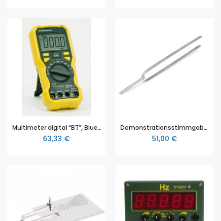
Multimeter digital “BT”, Bluetooth (4.0) Datenübertragung, True RMS
Demonstrationsstimmgabel, Länge: 750 mm, 3B Scientific (1000700 [U55001])
63,33 €
51,00 €