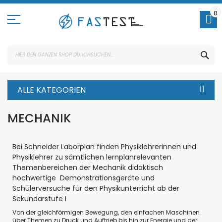
Direkt
zum
0
Inhalt
SUC
ALLE KATEGORIEN
MECHANIK
Bei Schneider Laborplan finden Physiklehrerinnen und
Physiklehrer zu sämtlichen lernplanrelevanten
Themenbereichen der Mechanik didaktisch
hochwertige Demonstrationsgeräte und
Schülerversuche für den Physikunterricht ab der
Sekundarstufe I
Von der gleichförmigen Bewegung, den einfachen Maschinen
über Themen zu Druck und Auftrieb bis hin zur Energie und der