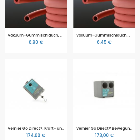
Vakuum-Gummischlauch, 6mm x 5mm (Innendurchmesser x Wandstärker), nach DIN 12865, 1 Meter
Vakuum-Gummischlauch, 8mm x 5mm (Innendurchmesser x Wandstärker), nach DIN 12865, 1 Meter
6,90 €
6,45 €
Vernier Go Direct®, Kraft- und Beschleunigungssensor (GDX-FOR)
Vernier Go Direct® Bewegungssensor (GDX-MD)
174,00 €
173,00 €