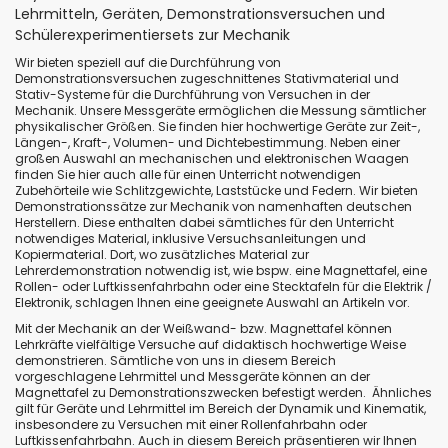
Seite
Lehrmitteln, Geräten, Demonstrationsversuchen und
Schülerexperimentiersets zur Mechanik
Wir bieten speziell auf die Durchführung von
Demonstrationsversuchen zugeschnittenes Stativmaterial und
Stativ-Systeme für die Durchführung von Versuchen in der
Mechanik. Unsere Messgeräte ermöglichen die Messung sämtlicher
physikalischer Größen. Sie finden hier hochwertige Geräte zur Zeit-,
Längen-, Kraft-, Volumen- und Dichtebestimmung. Neben einer
großen Auswahl an mechanischen und elektronischen Waagen
finden Sie hier auch alle für einen Unterricht notwendigen
Zubehörteile wie Schlitzgewichte, Laststücke und Federn. Wir bieten
Demonstrationssätze zur Mechanik von namenhaften deutschen
Herstellern. Diese enthalten dabei sämtliches für den Unterricht
notwendiges Material, inklusive Versuchsanleitungen und
Kopiermaterial. Dort, wo zusätzliches Material zur
Lehrerdemonstration notwendig ist, wie bspw. eine Magnettafel, eine
Rollen- oder Luftkissenfahrbahn oder eine Stecktafeln für die Elektrik /
Elektronik, schlagen Ihnen eine geeignete Auswahl an Artikeln vor.
Mit der Mechanik an der Weißwand- bzw. Magnettafel können
Lehrkräfte vielfältige Versuche auf didaktisch hochwertige Weise
demonstrieren. Sämtliche von uns in diesem Bereich
vorgeschlagene Lehrmittel und Messgeräte können an der
Magnettafel zu Demonstrationszwecken befestigt werden. Ähnliches
gilt für Geräte und Lehrmittel im Bereich der Dynamik und Kinematik,
insbesondere zu Versuchen mit einer Rollenfahrbahn oder
Luftkissenfahrbahn. Auch in diesem Bereich präsentieren wir Ihnen