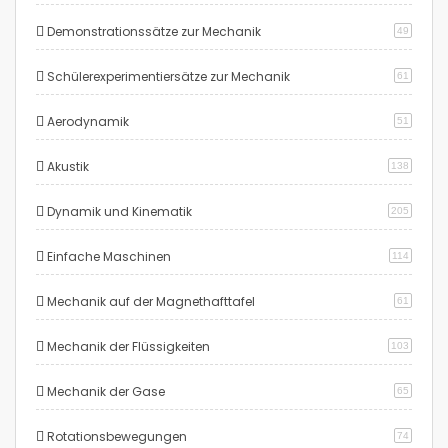
Demonstrationssätze zur Mechanik
49
Schülerexperimentiersätze zur Mechanik
61
Aerodynamik
51
Akustik
138
Dynamik und Kinematik
205
Einfache Maschinen
114
Mechanik auf der Magnethafttafel
61
Mechanik der Flüssigkeiten
103
Mechanik der Gase
65
Rotationsbewegungen
74