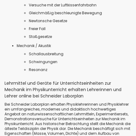
Versuche mit der Luftkissenfahrbahn
Gleichmäßig beschleunigte Bewegung
Newtonsche Gesetze
Freier Fall
Stoßgesetze
Mechanik / Akustik
Schallausbreitung
Schwingungen
Resonanz
Lehrmittel und Geräte für Unterrichtseinheiten zur
Mechanik im Physikunterricht erhalten Lehrerinnen und
Lehrer online bei Schneider Laborplan
Bei Schneider Laborplan erhalten Physiklehrerinnen und Physiklehrer
ein umfangreiches, modernes und didaktisch hochwertiges
Angebot an naturwissenschaftlichen Lehrmitteln, Experimentiersets,
Demonstrationsversuche für Unterrichtseinheiten zur Mechanik im
Physikunterricht. Aus historischer Betrachtung stellt die Mechanik die
älteste Teildisziplin der Physik dar. Die Mechanik beschäftigt sich mit
Eigenschaften (Masse, Volumen, Dichte) und dem Aufbau von