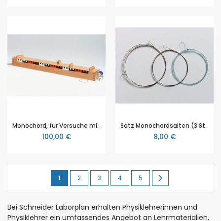
Monochord, für Versuche mit schwingenden Saiten
Satz Monochordsaiten (3 Stück), passend für das Monochord Art. 800100120
100,00 €
8,00 €
Seite
Sie
Seite
Seite
Seite
Seite
Seite
Weiter
1
2
3
4
5
lesen
Bei Schneider Laborplan erhalten Physiklehrerinnen und
gerade
Physiklehrer ein umfassendes Angebot an Lehrmaterialien,