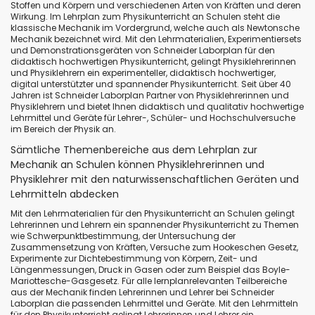
Stoffen und Körpern und verschiedenen Arten von Kräften und deren
Wirkung. Im Lehrplan zum Physikunterricht an Schulen steht die
klassische Mechanik im Vordergrund, welche auch als Newtonsche
Mechanik bezeichnet wird. Mit den Lehrmaterialien, Experimentiersets
und Demonstrationsgeräten von Schneider Laborplan für den
didaktisch hochwertigen Physikunterricht, gelingt Physiklehrerinnen
und Physiklehrern ein experimenteller, didaktisch hochwertiger,
digital unterstützter und spannender Physikunterricht. Seit über 40
Jahren ist Schneider Laborplan Partner von Physiklehrerinnen und
Physiklehrern und bietet Ihnen didaktisch und qualitativ hochwertige
Lehrmittel und Geräte für Lehrer-, Schüler- und Hochschulversuche
im Bereich der Physik an.
Sämtliche Themenbereiche aus dem Lehrplan zur
Mechanik an Schulen können Physiklehrerinnen und
Physiklehrer mit den naturwissenschaftlichen Geräten und
Lehrmitteln abdecken
Mit den Lehrmaterialien für den Physikunterricht an Schulen gelingt
Lehrerinnen und Lehrern ein spannender Physikunterricht zu Themen
wie Schwerpunktbestimmung, der Untersuchung der
Zusammensetzung von Kräften, Versuche zum Hookeschen Gesetz,
Experimente zur Dichtebestimmung von Körpern, Zeit- und
Längenmessungen, Druck in Gasen oder zum Beispiel das Boyle-
Mariottesche-Gasgesetz. Für alle lernplanrelevanten Teilbereiche
aus der Mechanik finden Lehrerinnen und Lehrer bei Schneider
Laborplan die passenden Lehrmittel und Geräte. Mit den Lehrmitteln
für den Physikunterricht gelingt Lehrerinnen und Lehrer ein