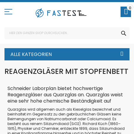
Direkt
zum
0
Inhalt
SUC
ALLE KATEGORIEN
REAGENZGLÄSER MIT STOPFENBETT
Schneider Laborplan bietet hochwertige
Reagenzgläser aus Quarzglas an. Quarzglas weist
eine sehr hohe chemische Beständigkeit auf
Quarzglas wird allgemein auch als Kieselglas bezeichnet und
beinhaltet im Gegensatz zu den gebräuchlichen Gläsern keine
Beimengungen von Natriumcarbonat oder Calciumoxid. Es
besteht aus reinem Siliziumdioxid (SiO2). Richard Küch (1860–
1915), Physiker und Chemiker, entdeckte 1899, dass Siliziumdioxid
in einer Knallgasflamme blasenfrei und in höchster Reinheit zu