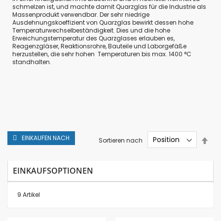
schmelzen ist, und machte damit Quarzglas für die Industrie als
Massenprodukt verwendbar. Der sehr niedrige
Ausdehnungskoeffizient von Quarzglas bewirkt dessen hohe
Temperaturwechselbeständigkeit. Dies und die hohe
Erweichungstemperatur des Quarzglases erlauben es,
Reagenzgläser, Reaktionsrohre, Bauteile und Laborgefäße
herzustellen, die sehr hohen Temperaturen bis max. 1400 °C
standhalten.
EINKAUFEN NACH
In
Sortieren nach
abs
Rei
EINKAUFSOPTIONEN
9
Artikel