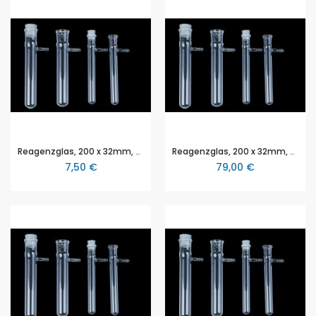
Reagenzglas, 200 x 32mm, mit Stopfenbett SB 29, seitliches Ansatzrohr
Reagenzglas, 200 x 32mm, aus Quarzglas, mit Stopfenbett SB 29, seitliches Ansatzrohr
7,50 €
79,00 €