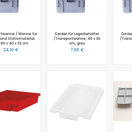
Salzgehalt
Spirometer
Stromsensor
Thermoelement-Sensor
rtwanne / Wanne für
Deckel für Lagerbehälter
Decke
Temperatursensor
und Stativmaterial,
/Transportwanne, 40 x 30
/Trans
Tropfenzähler
, 60 x 40 x 32 cm
cm, grau
24,10 €
7,00 €
Sensor-Kits: Biologie
Zubehör
Lux-Sensor
Timer
Absolutdrucksensor
NiCr-Ni-Adapter
Puls-Sensor
Temperatur-Box
Bodenfeuchtigkeit
Hautwiderstands-Sensor
Luftdruck
Druckschalter