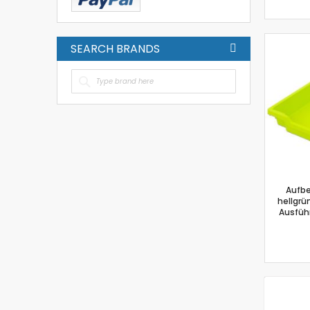
SEARCH BRANDS
Aufb
hellgrü
Ausführ