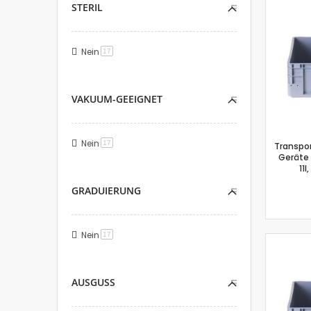
STERIL
Nein
Artikel
17
VAKUUM-GEEIGNET
Nein
Artikel
17
Transpo
Geräte 
11l
GRADUIERUNG
Nein
Artikel
17
AUSGUSS