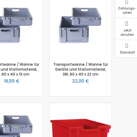
Zahlungs-
arten
Jetzt
anrufen
Standort
rtwanne / Wanne für
Transportwanne / Wanne für
und Stativmaterial,
Geräte und Stativmaterial,
, 60 x 40 x 13 cm
38l, 60 x 40 x 22 cm
16,55 €
22,00 €