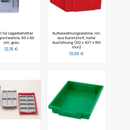
l für Lagerbehälter
Aufbewahrungswanne, rot,
portwanne, 60 x 60
aus Kunststoff, hohe
cm, grau
Ausführung (312 x 427 x 150
mm)
12,15 €
13,00 €