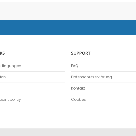
Physik
Anemometer
Beleuchtungsstärke
Beschleunigungssensor
Bewegungssensor
Drehbewegungssensor
KS
SUPPORT
Drucksensor
Energiesensor
edingungen
FAQ
Elektrofeldmeter
Elektrisches Feld
tion
Datenschutzerklärung
Fahrbahn
Kontakt
Farbe- und Lichtsensor
Geiger-Müller-Zähler
oint policy
Cookies
GM-Adapter
Großflächenzählrohr
Infrarotsensor
Kraft- und Beschleunigungssensor