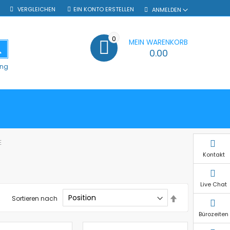
VERGLEICHEN
EIN KONTO ERSTELLEN
ANMELDEN
0
MEIN WARENKORB
SUCHE
0.00
ung
E
Kontakt
Live Chat
In
Sortieren nach
absteigender
Reihenfolge
Bürozeiten