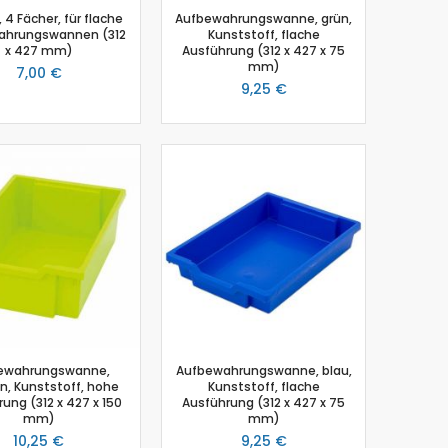
, 4 Fächer, für flache
Aufbewahrungswanne, grün,
ahrungswannen (312
Kunststoff, flache
x 427 mm)
Ausführung (312 x 427 x 75
mm)
7,00 €
9,25 €
ewahrungswanne,
Aufbewahrungswanne, blau,
ün, Kunststoff, hohe
Kunststoff, flache
ung (312 x 427 x 150
Ausführung (312 x 427 x 75
mm)
mm)
10,25 €
9,25 €