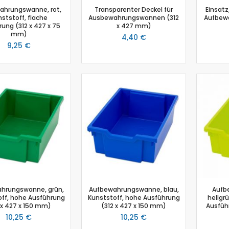
ahrungswanne, rot,
Transparenter Deckel für
Einsatz
Photosynthese Set
ststoff, flache
Ausbewahrungswannen (312
Aufbew
Ladestation Go Direct®
ung (312 x 427 x 75
x 427 mm)
mm)
Emmissionsmessung
4,40 €
9,25 €
Gasdrucksensor
Go!Link (GO -LINK)
Trübung
Luftfeuchtigkeit
Chemie
Chemie Box
Drucksensor
Ethanoldampf-Sensor
Kolorimeter
NiCr-Ni-Adapter
pH-Sensor
hrungswanne, grün,
pH - Elektrodenverstärker
Aufbewahrungswanne, blau,
Aufb
ff, hohe Ausführung
Kunststoff, hohe Ausführung
hellgr
Leitfähigkeitssensor
 x 427 x 150 mm)
(312 x 427 x 150 mm)
Ausführ
Salzgehalt
10,25 €
10,25 €
Schmelzstation