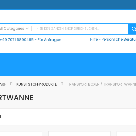
All Categories
Hilfe
-
Persönliche Berat
+49 7071 6890465
- Für Anfragen
ALL CATEGORIES
Digitaler Unterricht
Datalogger / Interfaces
Data Harvest
V-Log, Datalogger
Vernier
DARF
KUNSTSTOFFPRODUKTE
TRANSPORTBOXEN / TRANSPORTWANN
Vernier Logger Pro 3 - Messwert-Erfassungsprogramm (Schul-Lizenz)
ORTWANNE
Vernier LabQuest Mini-Messwerterfassungssystem – LQ-MINI
Vernier LabQuest 3®
Go!Link (GO -LINK)
l
CMA Datenlogger / Interfaces und Software
LD
Sensoren