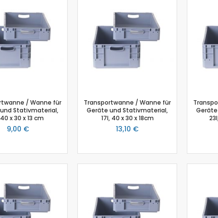
Biologie
Atmungsgürtel
Beschleunigungssensor
Blutdrucksensor
CO2-Gas Sensor
Drucksensor
EKG Sensor
Ethanoldampf-Sensor
rtwanne / Wanne für
Transportwanne / Wanne für
Transpo
Feuchtigkeitssensor
und Stativmaterial,
Geräte und Stativmaterial,
Geräte 
Herzfrequenz
, 40 x 30 x 13 cm
17l, 40 x 30 x 18cm
23l
9,00 €
13,10 €
Kolorimeter
Leitfähigkeit
Lichtsensor
O2 Gas Sensor
O2 Sensor für gelösten Sauerstoff
Photometer
pH-Sensor
pH - Elektrodenverstärker