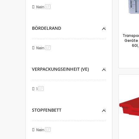
Nein
Artikel
17
BÖRDELRAND
Transpo
Geräte 
60l
Nein
Artikel
17
VERPACKUNGSEINHEIT (VE)
1
Artikel
17
STOPFENBETT
Nein
Artikel
17