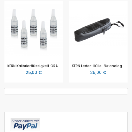
KERN Kalibrierflüssigkeit ORA-A1010, 3ml, destilliertes Wasser 0 %
KERN Leder-Hülle, für analoge Refraktometer von KERN, ORA-A2103
25,00 €
25,00 €