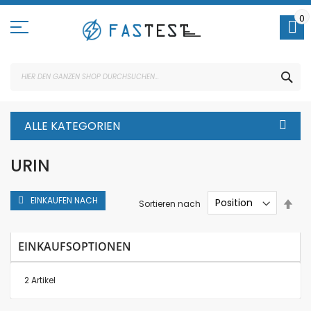
Direkt
zum
0
Inhalt
SUC
ALLE KATEGORIEN
URIN
EINKAUFEN NACH
In
Sortieren nach
abs
Rei
EINKAUFSOPTIONEN
2
Artikel