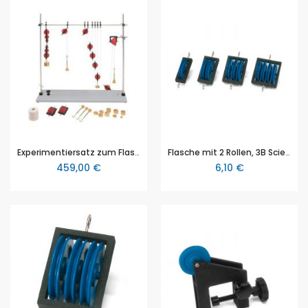
Experimentiersatz zum Flaschenzug, 3B Scientific (1003224 [U30028])
Flasche mit 2 Rollen, 3B Scientific (1003217 [U30021])
459,00 €
6,10 €