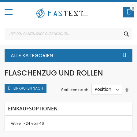
Direkt
zum
0
Inhalt
SUC
ALLE KATEGORIEN
FLASCHENZUG UND ROLLEN
EINKAUFEN NACH
In
Sortieren nach
abs
Rei
EINKAUFSOPTIONEN
Artikel
1
-
24
von
46