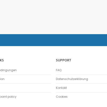
Salzgehalt
Spirometer
Stromsensor
Thermoelement-Sensor
Temperatursensor
Tropfenzähler
Sensor-Kits: Biologie
Zubehör
Lux-Sensor
Timer
KS
SUPPORT
Absolutdrucksensor
NiCr-Ni-Adapter
edingungen
FAQ
Puls-Sensor
tion
Datenschutzerklärung
Temperatur-Box
Kontakt
Bodenfeuchtigkeit
Hautwiderstands-Sensor
oint policy
Cookies
Luftdruck
Druckschalter