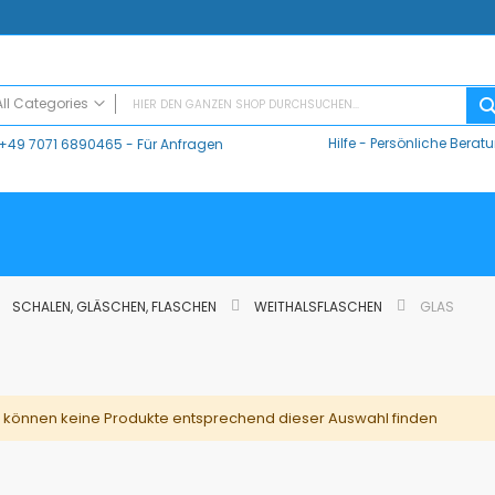
All Categories
Hilfe
-
Persönliche Berat
+49 7071 6890465
- Für Anfragen
ALL CATEGORIES
Digitaler Unterricht
Datalogger / Interfaces
Data Harvest
V-Log, Datalogger
Vernier
SCHALEN, GLÄSCHEN, FLASCHEN
WEITHALSFLASCHEN
GLAS
Vernier Logger Pro 3 - Messwert-Erfassungsprogramm (Schul-Lizenz)
Vernier LabQuest Mini-Messwerterfassungssystem – LQ-MINI
Vernier LabQuest 3®
Go!Link (GO -LINK)
 können keine Produkte entsprechend dieser Auswahl finden
CMA Datenlogger / Interfaces und Software
LD
Sensoren