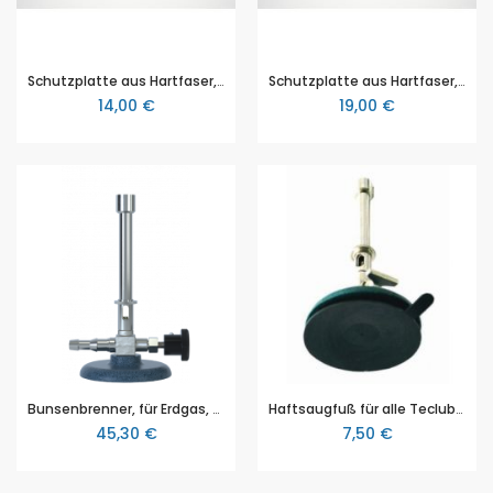
Schutzplatte aus Hartfaser, Hitzeschutzplatte, 20 x 20 cm
Schutzplatte aus Hartfaser, Hitzeschutzplatte, 40 x 40 cm
14,00 €
19,00 €
Bunsenbrenner, für Erdgas, von Juchheim, mit Nadelventil und Sparflamme nach DVGW DIN (NG-2411 BO0031)
Haftsaugfuß für alle Teclubrenner und Bunsenbrenner von Juchheim
45,30 €
7,50 €