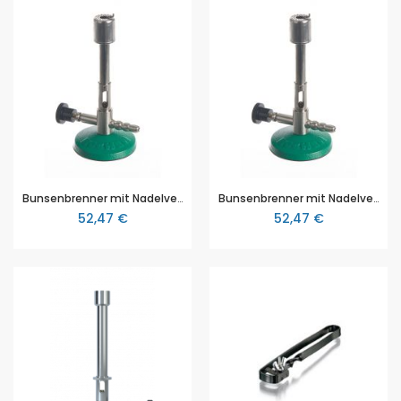
Bunsenbrenner mit Nadelventil, für Erdgas, von Bochem, Luftregulierung, Zündflamme / Sparflamme, DIN 30665, max 1300°C
Bunsenbrenner mit Nadelventil, für Propangas, von Bochem, Luftregulierung, Zündflamme / Sparflamme, DIN 30665, max 1300°C
52,47 €
52,47 €