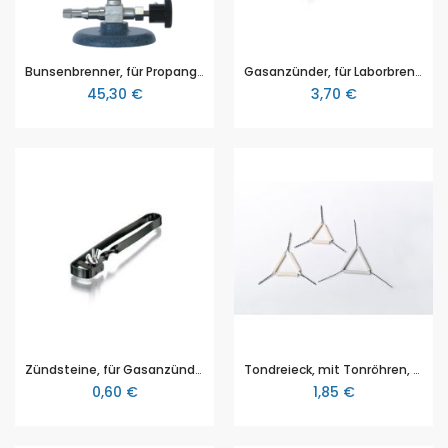
Bunsenbrenner, für Propangas, von Juchheim, mit Nadelventil und Sparflamme nach DVGW DIN (NG-2411 BO0031)
Gasanzünder, für Laborbrenner
45,30 €
3,70 €
Zündsteine, für Gasanzünder in Bügelform
Tondreieck, mit Tonröhren, 50 mm zur Verwendung mit Tiegeln
0,60 €
1,85 €