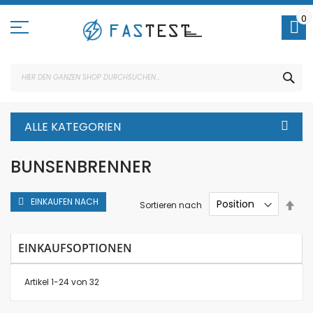
Direkt
zum
0
Inhalt
SUC
ALLE KATEGORIEN
BUNSENBRENNER
EINKAUFEN NACH
In
Sortieren nach
abs
Rei
EINKAUFSOPTIONEN
Artikel
1
-
24
von
32