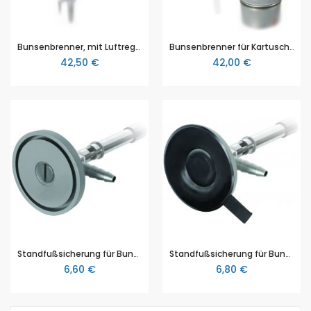
Bunsenbrenner, mit Luftregulierung, Gashahn und Sparflamme, für Propan, DIN-Ausführung
Bunsenbrenner für Kartusche, Luftregulierung, Nadelventil Temperatur bis 1640°C, DIN-Ausführung DIN-DVGW-Reg.-Nr. NG-2211AS0473
42,50 €
42,00 €
Standfußsicherung für Bunsenbrenner, schwere Ausführung
Standfußsicherung für Bunsenbrenner, mit Saughaftfuß zur Schonung der Stellfläche
6,60 €
6,80 €