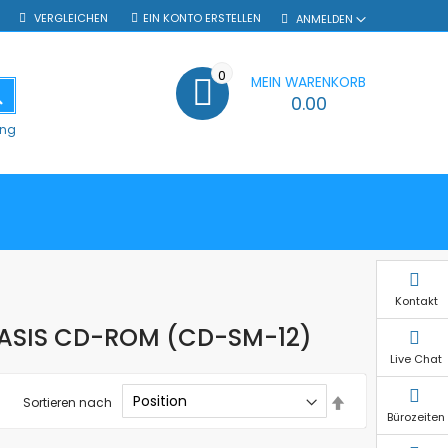
VERGLEICHEN
EIN KONTO ERSTELLEN
ANMELDEN
0
MEIN WARENKORB
SUCHE
0.00
ung
Kontakt
BASIS CD-ROM (CD-SM-12)
Live Chat
In
Sortieren nach
absteigender
Bürozeiten
Reihenfolge