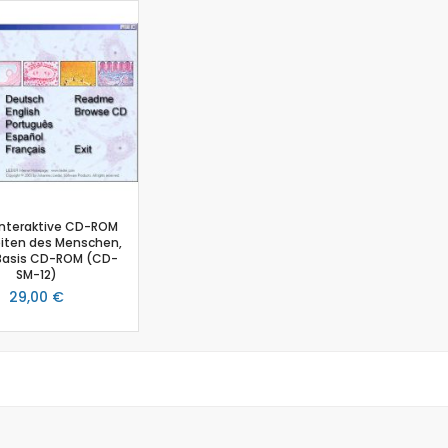
Biologie
Atmungsgürtel
Beschleunigungssensor
Blutdrucksensor
CO2-Gas Sensor
Drucksensor
EKG Sensor
Ethanoldampf-Sensor
Feuchtigkeitssensor
 Interaktive CD-ROM
Herzfrequenz
iten des Menschen,
 Basis CD-ROM (CD-
Kolorimeter
SM-12)
Leitfähigkeit
29,00 €
Lichtsensor
O2 Gas Sensor
O2 Sensor für gelösten Sauerstoff
Photometer
pH-Sensor
pH - Elektrodenverstärker