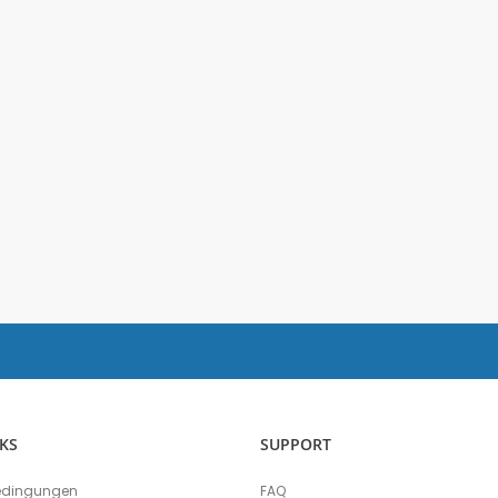
Salzgehalt
Spirometer
Stromsensor
Thermoelement-Sensor
Temperatursensor
Tropfenzähler
Sensor-Kits: Biologie
Zubehör
Lux-Sensor
Timer
Absolutdrucksensor
NiCr-Ni-Adapter
Puls-Sensor
Temperatur-Box
Bodenfeuchtigkeit
Hautwiderstands-Sensor
KS
SUPPORT
Luftdruck
edingungen
FAQ
Druckschalter