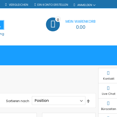
VERGLEICHEN
EIN KONTO ERSTELLEN
ANMELDEN
0
MEIN WARENKORB
SUCHE
0.00
ung
Kontakt
Live Chat
In
Sortieren nach
absteigender
Reihenfolge
Bürozeiten