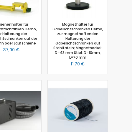
hienenhalter für
Magnethalter für
ichtschranken Demo,
Gabellichtschranken Demo,
r Halterung der
zur magnethaftenden
chtschranken auf der
Halterung der
hn oder Laufschiene
Gabellichtschranken auf
Stahltafeln; Magnetsockel:
37,00 €
D=43 mm Stiel: D=10mm,
L=70 mm
11,70 €