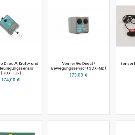
Biologie
Atmungsgürtel
Beschleunigungssensor
Blutdrucksensor
CO2-Gas Sensor
Drucksensor
EKG Sensor
Ethanoldampf-Sensor
Go Direct®, Kraft- und
Vernier Go Direct®
Sensor 
Feuchtigkeitssensor
leunigungssensor
Bewegungssensor (GDX-MD)
Herzfrequenz
(GDX-FOR)
173,00 €
174,00 €
Kolorimeter
Leitfähigkeit
Lichtsensor
O2 Gas Sensor
O2 Sensor für gelösten Sauerstoff
Photometer
pH-Sensor
pH - Elektrodenverstärker