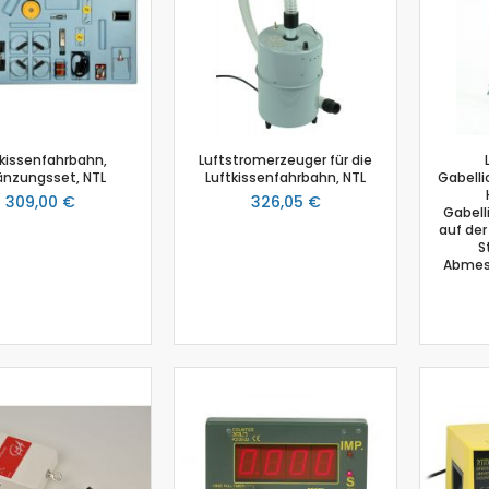
Photosynthese Set
Ladestation Go Direct®
Emmissionsmessung
Gasdrucksensor
Go!Link (GO -LINK)
Trübung
tkissenfahrbahn,
Luftstromerzeuger für die
änzungsset, NTL
Luftkissenfahrbahn, NTL
Gabell
Luftfeuchtigkeit
309,00 €
326,05 €
Gabell
Chemie
auf der
Chemie Box
S
Abmess
Drucksensor
Ethanoldampf-Sensor
Kolorimeter
NiCr-Ni-Adapter
pH-Sensor
pH - Elektrodenverstärker
Leitfähigkeitssensor
Salzgehalt
Schmelzstation