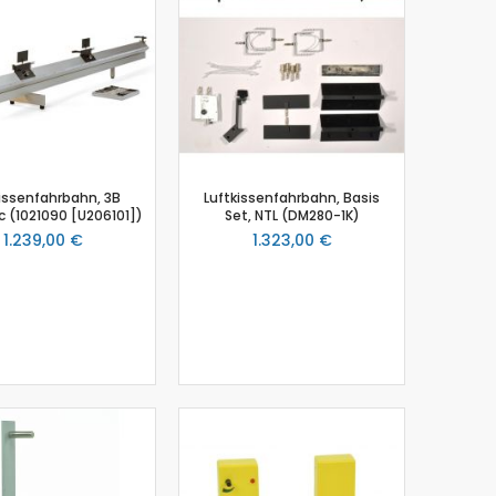
kissenfahrbahn, 3B
Luftkissenfahrbahn, Basis
ic (1021090 [U206101])
Set, NTL (DM280-1K)
1.239,00 €
1.323,00 €