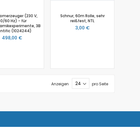
romerzeuger (230 V,
Schnur, 60m Rolle, sehr
0/60 Hz) - für
reißfest, NTL
amikexperimente, 3B
3,00 €
entific (1024244)
498,00 €
Anzeigen
pro Seite