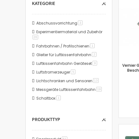
KATEGORIE
Abschussvorrichtung
Artikel
3
Experimentiermaterial und Zubehör
Artikel
26
Fahrbahnen / Profilschienen
Artikel
1
Gleiter für Luftkissenfahrbahn
Artikel
2
Luftkissenfahrbahn Geräteset
Artikel
9
Vernier 
Besch
Luftstromerzeuger
Artikel
5
Lichtschranken und Sensoren
Artikel
13
Messgeräte Luftkissenfahrbahn
Artikel
19
Schaltbox
Artikel
1
PRODUKTTYP
Artikel
61