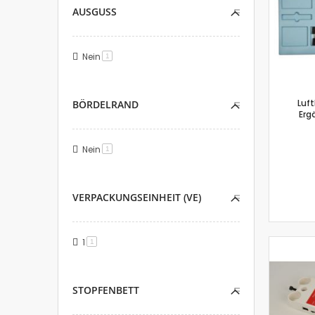
AUSGUSS
Nein
Artikel
1
Luf
BÖRDELRAND
Erg
Nein
Artikel
1
VERPACKUNGSEINHEIT (VE)
1
Artikel
1
STOPFENBETT