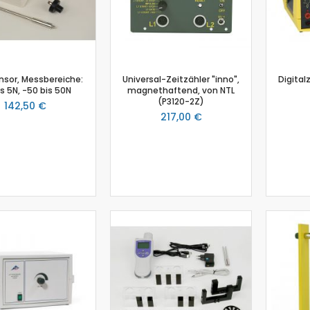
Schmelzpunktbestimmung
Spannungssensor
Spektrometer
Spektralfotometer
nsor, Messbereiche:
Universal-Zeitzähler "inno",
Digital
Stromsensor
is 5N, -50 bis 50N
magnethaftend, von NTL
(P3120-2Z)
Temperatur-Box
142,50 €
217,00 €
Temperatursensor
Timer
Thermoelement-Sensor
Tropfenzähler
Zubehör
Einsteiger-Kit Smart Sensoren Chemie
Gas-Chromatograph
Ladestation Go Direct®
Gasdrucksensor
Titration
Go!Link (GO -LINK)
Redoxpotential