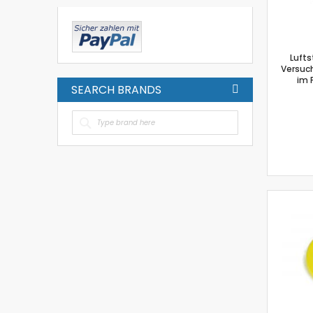
Lufts
Versuc
im 
SEARCH BRANDS