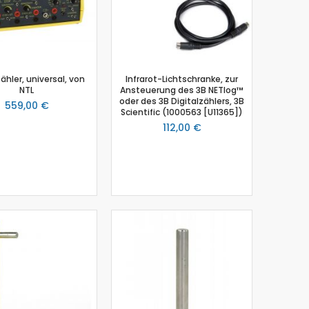
zähler, universal, von
Infrarot-Lichtschranke, zur
NTL
Ansteuerung des 3B NETlog™
oder des 3B Digitalzählers, 3B
559,00 €
Scientific (1000563 [U11365])
112,00 €