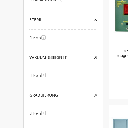
Einzelprodukt
STERIL
Nein
Artikel
1
St
magne
VAKUUM-GEEIGNET
Nein
Artikel
1
GRADUIERUNG
Nein
Artikel
1