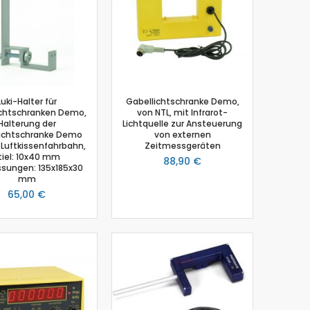
Luki-Halter für
Gabellichtschranke Demo,
ichtschranken Demo,
von NTL, mit Infrarot-
Halterung der
Lichtquelle zur Ansteuerung
ichtschranke Demo
von externen
 Luftkissenfahrbahn,
Zeitmessgeräten
tiel: 10x40 mm
88,90 €
ungen: 135x185x30
mm
65,00 €