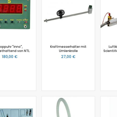
Salzgehalt
Spirometer
Stromsensor
Thermoelement-Sensor
Temperatursensor
Tropfenzähler
Sensor-Kits: Biologie
oppuhr "inno",
Kraftmesserhalter mit
Luft
Zubehör
thaftend von NTL
Umlenkrolle
Scientif
180,00 €
27,00 €
Lux-Sensor
Timer
Absolutdrucksensor
NiCr-Ni-Adapter
Puls-Sensor
Temperatur-Box
Bodenfeuchtigkeit
Hautwiderstands-Sensor
Luftdruck
Druckschalter