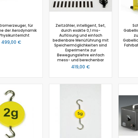
Physik
Anemometer
Beleuchtungsstärke
tromerzeuger, für
Zeitzähler, intelligent, Set,
Sc
he der Aerodynamik
durch exakte 0,1 ms-
Gabell
Beschleunigungssensor
Physikunterricht
Auflösung und einfach
zu
Bewegungssensor
bedienbare Menüführung mit
Gabelli
499,00 €
Speichermöglichkeiten sind
Fahrba
Drehbewegungssensor
Experimente zur
Drucksensor
Bewegungslehre einfach
mess- und berechenbar
Energiesensor
419,00 €
Elektrofeldmeter
Elektrisches Feld
Fahrbahn
Farbe- und Lichtsensor
Geiger-Müller-Zähler
GM-Adapter
Großflächenzählrohr
Infrarotsensor
Kraft- und Beschleunigungssensor