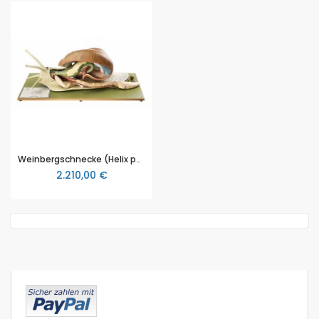
Weinbergschnecke (Helix pomatia L.), von SOMSO® (ZoS 117), ca. 6fach linear vergrößert, in 4 Teile zerlegbar, aus SOMSO-Plast®
2.210,00 €