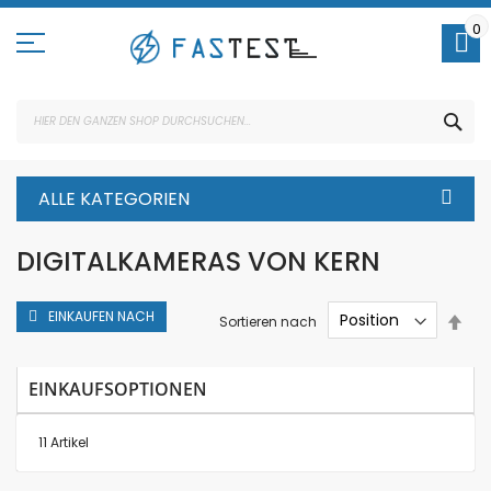
Direkt
zum
0
Inhalt
SUC
ALLE KATEGORIEN
DIGITALKAMERAS VON KERN
EINKAUFEN NACH
In
Sortieren nach
abs
Rei
EINKAUFSOPTIONEN
11
Artikel