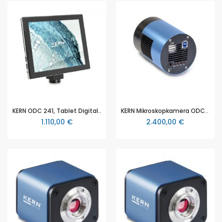
KERN ODC 241, Tablet Digitalkamera, CMOS 1/2,5", mit 5 MP (ODC 241)
KERN Mikroskopkamera ODC-861, 20 MP, USB 2.0, Sony CMOS, gekühlte Kamera für Ihre professionelle Fluoreszenzuntersuchung
1.110,00 €
2.400,00 €