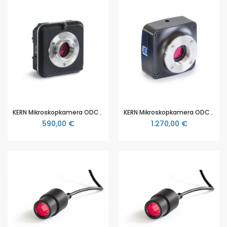
KERN Mikroskopkamera ODC-832, 5,1 MP, USB 3.0, CMOS 1/2.5" (ODC 832)
KERN Mikroskopkamera ODC-841, 20 MP, USB 3.0, CMOS 1" (ODC 841)
590,00 €
1.270,00 €