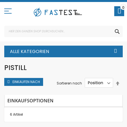
Direkt
zum
0
Inhalt
SUC
ALLE KATEGORIEN
PISTILL
EINKAUFEN NACH
In
Sortieren nach
abs
Rei
EINKAUFSOPTIONEN
6
Artikel