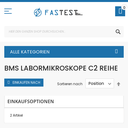
Direkt
zum
0
Inhalt
SUC
ALLE KATEGORIEN
BMS LABORMIKROSKOPE C2 REIHE
EINKAUFEN NACH
In
Sortieren nach
abs
Rei
EINKAUFSOPTIONEN
2
Artikel