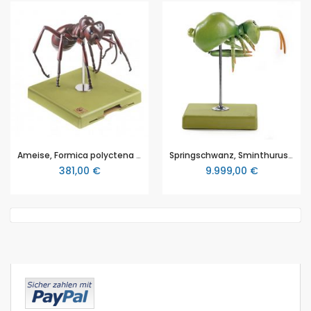
Ameise, Formica polyctena - Rote Waldameise, von SOMSO® (ZoS 49/27), Maßstab 30:1, unzerlegbar, aus SOMSO-Plast®
Springschwanz, Sminthurus viridis L. (Collembola), von SOMSO® (ZoS 49/3), Maßstab 90:1, unzerlegbar, aus SOMSO-Plast®
381,00 €
9.999,00 €