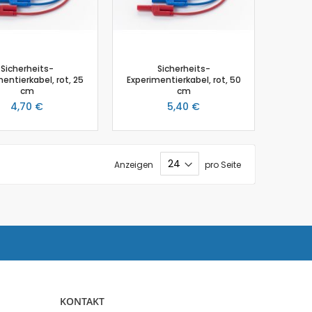
Sicherheits-
Sicherheits-
entierkabel, rot, 25
Experimentierkabel, rot, 50
cm
cm
4,70 €
5,40 €
Anzeigen
pro Seite
KONTAKT