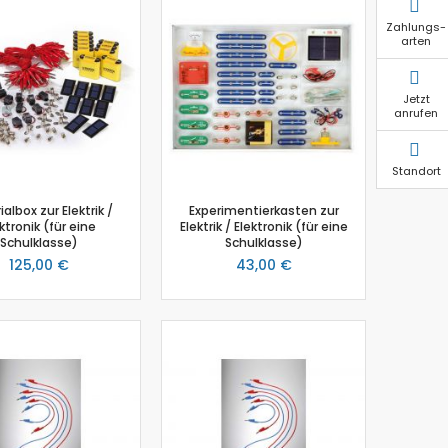
Zahlungs-
arten
Jetzt
anrufen
Standort
albox zur Elektrik /
Experimentierkasten zur
ktronik (für eine
Elektrik / Elektronik (für eine
Schulklasse)
Schulklasse)
125,00 €
43,00 €