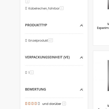
Artikel
1
Kabelrechen, fahrbar
Artikel
1
PRODUKTTYP
Experime
Einzelprodukt
Artikel
47
VERPACKUNGSEINHEIT (VE)
1
Artikel
1
BEWERTUNG
und darüber
0