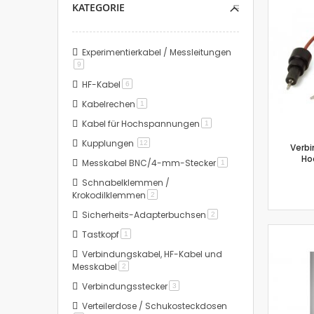
KATEGORIE
Experimentierkabel / Messleitungen
Artikel
9
HF-Kabel
Artikel
6
Kabelrechen
Artikel
1
Kabel für Hochspannungen
Artikel
1
Kupplungen
Artikel
12
Verbi
Ho
Messkabel BNC/4-mm-Stecker
Artikel
1
Schnabelklemmen /
Krokodilklemmen
Artikel
2
Sicherheits-Adapterbuchsen
Artikel
2
Tastkopf
Artikel
1
Verbindungskabel, HF-Kabel und
Messkabel
Artikel
2
Verbindungsstecker
Artikel
3
Verteilerdose / Schukosteckdosen