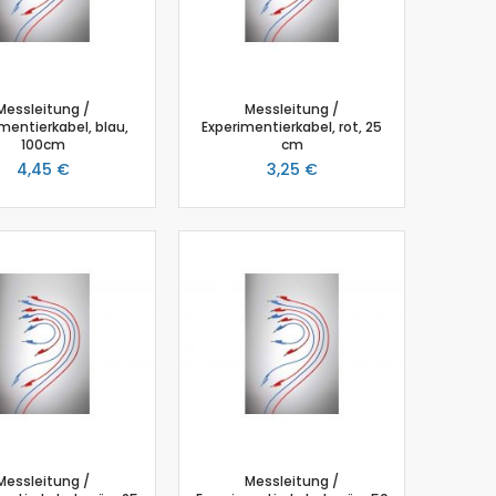
Messleitung /
Messleitung /
mentierkabel, blau,
Experimentierkabel, rot, 25
100cm
cm
4,45 €
3,25 €
Messleitung /
Messleitung /