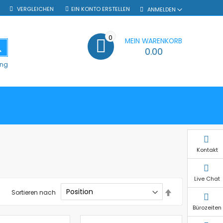
VERGLEICHEN
EIN KONTO ERSTELLEN
ANMELDEN
0
MEIN WARENKORB
SUCHE
0.00
ung
Kontakt
Live Chat
In
Sortieren nach
absteigender
Reihenfolge
Bürozeiten