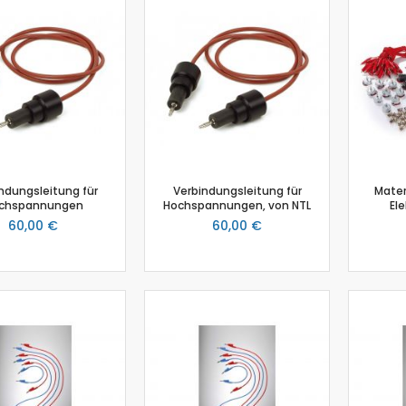
Biologie
Atmungsgürtel
Beschleunigungssensor
Blutdrucksensor
CO2-Gas Sensor
Drucksensor
EKG Sensor
Ethanoldampf-Sensor
ndungsleitung für
Verbindungsleitung für
Materi
Feuchtigkeitssensor
chspannungen
Hochspannungen, von NTL
Ele
Herzfrequenz
60,00 €
60,00 €
Kolorimeter
Leitfähigkeit
Lichtsensor
O2 Gas Sensor
O2 Sensor für gelösten Sauerstoff
Photometer
pH-Sensor
pH - Elektrodenverstärker