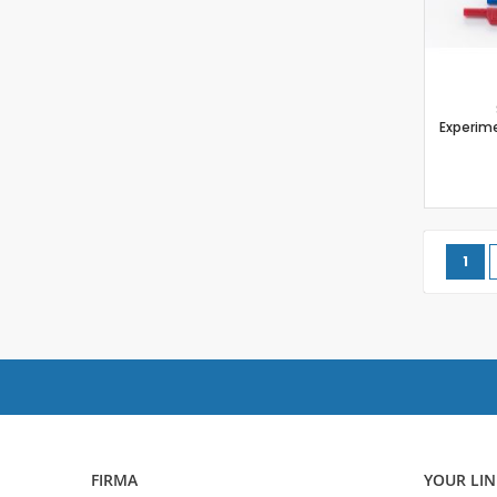
Experime
Seite
Sie 
1
FIRMA
YOUR LIN