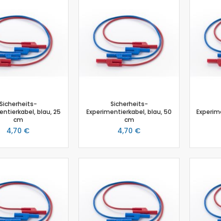
Schmelzpunktbestimmung
Spannungssensor
Spektrometer
Spektralfotometer
Stromsensor
Temperatur-Box
Temperatursensor
Timer
Sicherheits-
Sicherheits-
Thermoelement-Sensor
ntierkabel, blau, 25
Experimentierkabel, blau, 50
Experime
cm
cm
Tropfenzähler
4,70 €
4,70 €
Zubehör
Einsteiger-Kit Smart Sensoren Chemie
Gas-Chromatograph
Ladestation Go Direct®
Gasdrucksensor
Titration
Go!Link (GO -LINK)
Redoxpotential