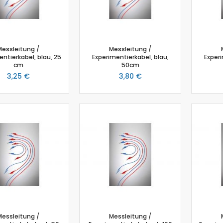
Salzgehalt
Spirometer
Stromsensor
Thermoelement-Sensor
Messleitung /
Messleitung /
ntierkabel, blau, 25
Experimentierkabel, blau,
Experi
Temperatursensor
cm
50cm
Tropfenzähler
3,25 €
3,80 €
Sensor-Kits: Biologie
Zubehör
Lux-Sensor
Timer
Absolutdrucksensor
NiCr-Ni-Adapter
Puls-Sensor
Temperatur-Box
Bodenfeuchtigkeit
Hautwiderstands-Sensor
Luftdruck
Messleitung /
Messleitung /
Druckschalter