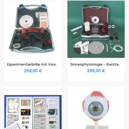
Experimentierbrille mit Vorsätzen im Aufberahrungskoffer, für Demonstrationsversuche und Schülerversuche zu Sinnesreizen / Sinneswahrnehmung im Biologieunterricht
Sinnesphysiologie - Gerätesatz, Ideal für Experimente und Demonstrationsversuche zur Sinnesphysiologie
258,00 €
399,00 €