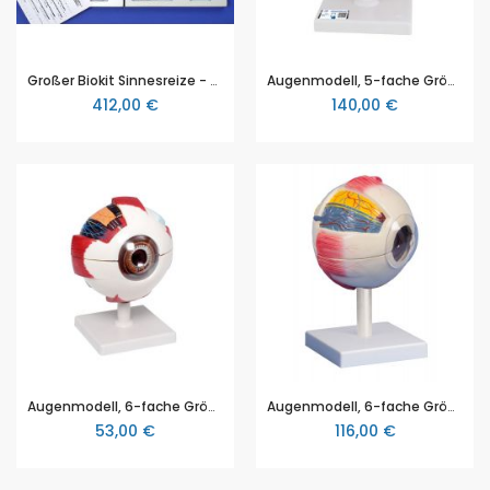
Großer Biokit Sinnesreize - Gerätesatz und Experimentiersatz, Schlüter Biologie
Augenmodell, 5-fache Größe, 6-teilig, von 3B Scientific Smart Anatomy, 3B Scientific (1000255 [F10])
412,00 €
140,00 €
Augenmodell, 6-fache Größe, 6-teilig, sehr großes Modell des menschlichen Auges für den Biologieunterricht in der Sekundarstufe 1 und 2
Augenmodell, 6-fache Größe, 6-teilig (EZ F220)
53,00 €
116,00 €