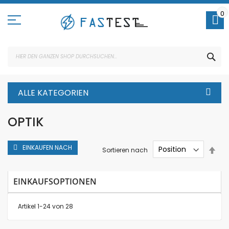
Direkt
zum
0
Inhalt
SUC
ALLE KATEGORIEN
OPTIK
EINKAUFEN NACH
In
Sortieren nach
abs
Rei
EINKAUFSOPTIONEN
Artikel
1
-
24
von
28