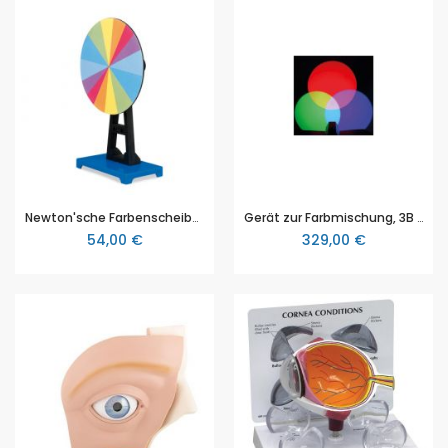
Newton'sche Farbenscheibe, mit Handantrieb, 3B Scientific
Gerät zur Farbmischung, 3B Scientific (1021719 [U218831])
54,00 €
329,00 €