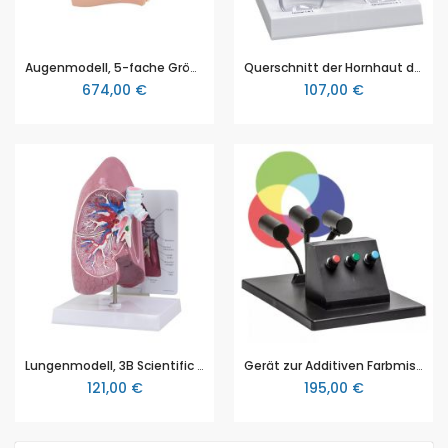
Augenmodell, 5-fache Größe, 12-teilig - 3B Smart Anatomy, 3B Scientific (1001264 [VJ500A])
Querschnitt der Hornhaut des Auges, 3B Scientific (1019535)
674,00 €
107,00 €
Lungenmodell, 3B Scientific (1019545)
Gerät zur Additiven Farbmischung
121,00 €
195,00 €