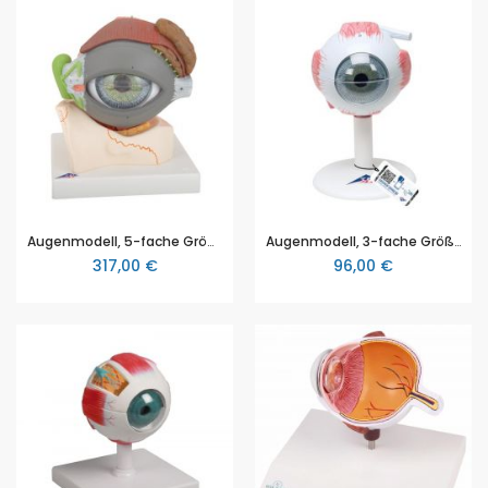
Augenmodell, 5-fache Größe, 8-teilig - 3B Smart Anatomy, 3B Scientific (1000257 [F12])
Augenmodell, 3-fache Größe, 6-teilig - 3B Smart Anatomy, 3B Scientific (1000259 [F15])
317,00 €
96,00 €