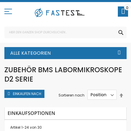
Direkt
zum
0
Inhalt
SUC
ALLE KATEGORIEN
ZUBEHÖR BMS LABORMIKROSKOPE
D2 SERIE
EINKAUFEN NACH
In
Sortieren nach
abs
Rei
EINKAUFSOPTIONEN
Artikel
1
-
24
von
30