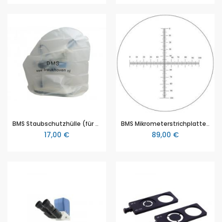
BMS Staubschutzhülle (für BMS Labormikroskop BMS D2 und D3)
BMS Mikrometerstrichplatte 10mm/0.1mm (für BMS Labormikroskop BMS D2 und D3)
17,00 €
89,00 €