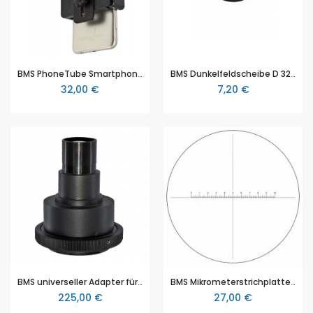
BMS PhoneTube Smartphone Adapter für Schulmikroskope, kompatibel mit allen Smartphone-Modellen
BMS Dunkelfeldscheibe D 32mm, für BMS Mikroskope
32,00 €
7,20 €
BMS universeller Adapter für DSLR-Kamera, für Mikroskop mit 23,2 mm Innentubus oder trinokularem Kopf
BMS Mikrometerstrichplatte, Strichplatte 100/10mm, DIA 19MM
225,00 €
27,00 €