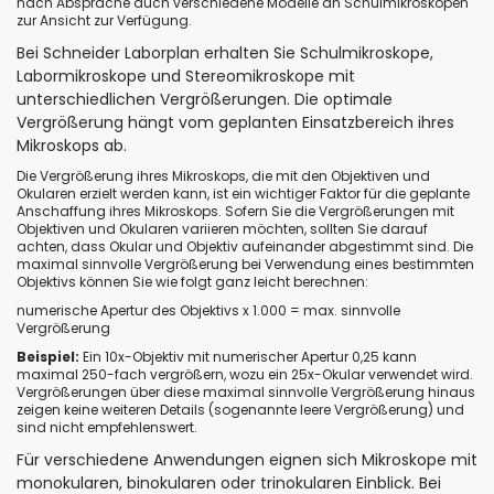
nach Absprache auch verschiedene Modelle an Schulmikroskopen
zur Ansicht zur Verfügung.
Bei Schneider Laborplan erhalten Sie Schulmikroskope,
Labormikroskope und Stereomikroskope mit
unterschiedlichen Vergrößerungen. Die optimale
Vergrößerung hängt vom geplanten Einsatzbereich ihres
Mikroskops ab.
Die Vergrößerung ihres Mikroskops, die mit den Objektiven und
Okularen erzielt werden kann, ist ein wichtiger Faktor für die geplante
Anschaffung ihres Mikroskops. Sofern Sie die Vergrößerungen mit
Objektiven und Okularen variieren möchten, sollten Sie darauf
achten, dass Okular und Objektiv aufeinander abgestimmt sind. Die
maximal sinnvolle Vergrößerung bei Verwendung eines bestimmten
Objektivs können Sie wie folgt ganz leicht berechnen:
numerische Apertur des Objektivs x 1.000 = max. sinnvolle
Vergrößerung
Beispiel:
Ein 10x-Objektiv mit numerischer Apertur 0,25 kann
maximal 250-fach vergrößern, wozu ein 25x-Okular verwendet wird.
Vergrößerungen über diese maximal sinnvolle Vergrößerung hinaus
zeigen keine weiteren Details (sogenannte leere Vergrößerung) und
sind nicht empfehlenswert.
Für verschiedene Anwendungen eignen sich Mikroskope mit
monokularen, binokularen oder trinokularen Einblick. Bei