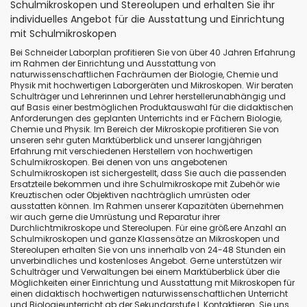
Schulmikroskopen und Stereolupen und erhalten Sie ihr
individuelles Angebot für die Ausstattung und Einrichtung
mit Schulmikroskopen
Bei Schneider Laborplan profitieren Sie von über 40 Jahren Erfahrung
im Rahmen der Einrichtung und Ausstattung von
naturwissenschaftlichen Fachräumen der Biologie, Chemie und
Physik mit hochwertigen Laborgeräten und Mikroskopen. Wir beraten
Schulträger und Lehrerinnen und Lehrer herstellerunabhängig und
auf Basis einer bestmöglichen Produktauswahl für die didaktischen
Anforderungen des geplanten Unterrichts ind er Fächern Biologie,
Chemie und Physik. Im Bereich der Mikroskopie profitieren Sie von
unseren sehr guten Marktüberblick und unserer langjährigen
Erfahrung mit verschiedenen Herstellern von hochwertigen
Schulmikroskopen. Bei denen von uns angebotenen
Schulmikroskopen ist sichergestellt, dass Sie auch die passenden
Ersatzteile bekommen und ihre Schulmikroskope mit Zubehör wie
Kreuztischen oder Objektiven nachträglich umrüsten oder
ausstatten können. Im Rahmen unserer Kapazitäten übernehmen
wir auch gerne die Umrüstung und Reparatur ihrer
Durchlichtmikroskope und Stereolupen. Für eine größere Anzahl an
Schulmikroskopen und ganze Klassensätze an Mikroskopen und
Stereolupen erhalten Sie von uns innerhalb von 24-48 Stunden ein
unverbindliches und kostenloses Angebot. Gerne unterstützen wir
Schulträger und Verwaltungen bei einem Marktüberblick über die
Möglichkeiten einer Einrichtung und Ausstattung mit Mikroskopen für
einen didaktisch hochwertigen naturwissenschaftlichen Unterricht
und Biologieunterricht ab der Sekundarstufe I. Kontaktieren. Sie uns