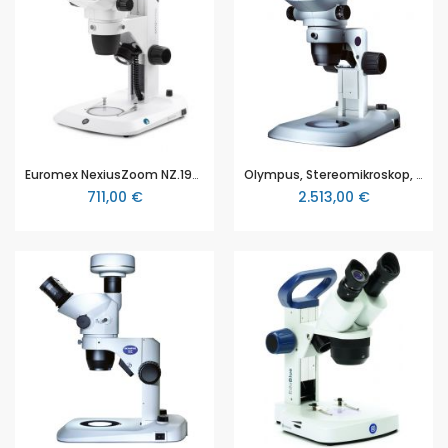
Euromex NexiusZoom NZ.1902‑S, binokulares Stereomikroskop, 6.7x - 45x, LED, Zahnstangenstativ
Olympus, Stereomikroskop, Zoom-Stereomikroskop SZ51 Auflicht und Durchlicht, binokular, LED
711,00 €
2.513,00 €