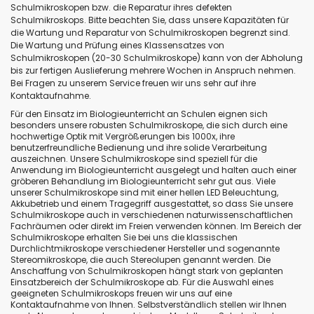
Schulmikroskopen bzw. die Reparatur ihres defekten
Schulmikroskops. Bitte beachten Sie, dass unsere Kapazitäten für
die Wartung und Reparatur von Schulmikroskopen begrenzt sind.
Die Wartung und Prüfung eines Klassensatzes von
Schulmikroskopen (20-30 Schulmikroskope) kann von der Abholung
bis zur fertigen Auslieferung mehrere Wochen in Anspruch nehmen.
Bei Fragen zu unserem Service freuen wir uns sehr auf ihre
Kontaktaufnahme.
Für den Einsatz im Biologieunterricht an Schulen eignen sich
besonders unsere robusten Schulmikroskope, die sich durch eine
hochwertige Optik mit Vergrößerungen bis 1000x, ihre
benutzerfreundliche Bedienung und ihre solide Verarbeitung
auszeichnen. Unsere Schulmikroskope sind speziell für die
Anwendung im Biologieunterricht ausgelegt und halten auch einer
gröberen Behandlung im Biologieunterricht sehr gut aus. Viele
unserer Schulmikroskope sind mit einer hellen LED Beleuchtung,
Akkubetrieb und einem Tragegriff ausgestattet, so dass Sie unsere
Schulmikroskope auch in verschiedenen naturwissenschaftlichen
Fachräumen oder direkt im Freien verwenden können. Im Bereich der
Schulmikroskope erhalten Sie bei uns die klassischen
Durchlichtmikroskope verschiedener Hersteller und sogenannte
Stereomikroskope, die auch Stereolupen genannt werden. Die
Anschaffung von Schulmikroskopen hängt stark von geplanten
Einsatzbereich der Schulmikroskope ab. Für die Auswahl eines
geeigneten Schulmikroskops freuen wir uns auf eine
Kontaktaufnahme von Ihnen. Selbstverständlich stellen wir Ihnen