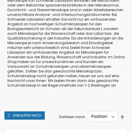
Mikroskope von Schneider Laborplan erlauben der Betrachterin
oder dem Betrachter spannende Einblicke in den Mikrokosmos.
Durchlicht- und Stereomikroskope sind in vielen Arbeitsbereichen
unverzichtbare Analyse- und Untersuchungsinstrumente. Bei
Schneider Laborplan erhalten Sie nicht nur ein umfassendes
Angebot an hochwertigen Schulmikroskopen für den
Biologieunterricht an Schulen ab der Sekundarstufe I, sondern
auch Mikroskope für die Wissenschaft oder das Labor bzw. die
Qualitätssicherung in der Industrie. Da die Anforderungen an die
Mikroskope je nach Anwendungsbereich und Einsatzgebiet
mitunter sehr unterschiedlich sind, bietet Ihnen Schneider
Laborplan ein umfassendes Angebot an Mikroskopen für
Anwender aus der Bildung, Wissenschaft und Industrie. Im Online
Shop haben wir für unsere Kundinnen und Kunden ein
Vorauswahl an Schulmikroskopen und Labormikroskopen
getroffen. Sollten Sie das gewünschte Mikroskop bzw.
Schulmikroskop nicht gefunden haben, freuen wir uns auf eine
Nachricht voon Ihnen. Wir bieten Ihnen dann das gewünschte
Schulmikroskop in der Regel innerhalb von 1-2 Werktagen an.
EINKAUFEN NACH
In
Sortieren nach
abs
Rei