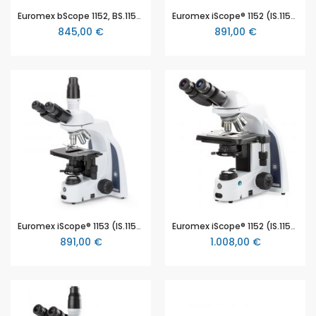
Euromex bScope 1152, BS.1152‑PLi, binokulares Durchlichtmikroskop, Lehrermikroskop, Plan Objektive, mit 40x - 1000x Vergrößerung, LED, Akkubetrieb, Kreuztisch
Euromex iScope® 1152 (IS.1152-EPL), binokulares Labormikroskop, unendlich Optik, eplan Objektive, 40x bis 1000x Vergrößerung, Kreuztisch, 3W NeoLED™
845,00 €
891,00 €
Euromex iScope® 1153 (IS.1153-EPL), trinokulares Labormikroskop, unendlich Optik, eplan Objektive, 40x bis 1000x Vergrößerung, Kreuztisch, 3W NeoLED™
Euromex iScope® 1152 (IS.1152-EPLi), binokulares Labormikroskop, unendlich Optik, Plan Objektive, 40x bis 1000x Vergrößerung, Objekttisch ohne vorstehende Zahnstange, Kreuztisch, 3W NeoLED™
891,00 €
1.008,00 €