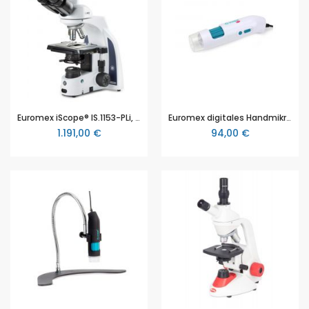
Euromex iScope® IS.1153-PLi, trinokulares Labormikroskop, unendlich Optik, Plan Objektive, 40x bis 1000x Vergrößerung, Kreuztisch, 3W NeoLED™
Euromex digitales Handmikroskop Q-scope, QS.LITE, 1.2MP, 180x Vergrößerung, CMOS Sensor, USB
1.191,00 €
94,00 €