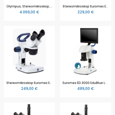
Olympus, Stereomikroskop, Zoom-Stereomikroskop SZ61 Auflicht und Durchlicht, trinokular, LED
Stereomikroskop Euromex EduBlue 1402-S (ED.1402-S), 2x/4x Objektive, mit 20x und 40x Vergrößerung, mit Zahnstangenstativ, helle LED-Beleuchtung
4.069,00 €
229,00 €
Stereomikroskop Euromex EduBlue 1802-S (ED.1802-S) , 1x, 2x, 4x Objektive, mit 10x, 20x und 40x Vergrößerung, mit Zahnstangenstativ, heller 3W LED Beleuchtung
Euromex ED.3000 EduBlue LCD, optisches Zoom-Objektiv mit 0,7 bis 4,5-facher Zoom-Vergrößerung (8x bis 51,4x Vergrößerung), 2,0 MP-Kamera und HD 9-Zoll LCD Bildschirm, LED Ringlicht
249,00 €
489,00 €