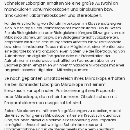
Schneider Laborplan erhalten Sie eine große Auswahl an
monokularen Schulmikroskopen und binokularen bzw.
trinokularen Labormikroskopen und Stereolupen.
Für die Anschaffung von Schulmikroskopen im Klassensatz eignen
sich in der Regel Schulmikroskope mit monokularen Tubus. Sofern
Sie als Biologielehrerin oder Biologielehrer längere Sitzungen von der
Mikroskop planen, um bspw. den Biologieunterricht vorzubereiten,
empfehlen wir für ein ermüdungsfreies Arbeiten binokulare Modelle
bzw. einen trinokularen Tubus mit der Möglichkeit, einen Monitor oder
eine digitale Kamera anzuschließen. Sofern Sie die Übertragung von
Aufnahmen an digitale Endgeräte oder die Präsentation der
Aufnahmen im naturwissenschaftlichen Fachraum über einen
Beamer planen, empfehlen wir Ihnen trinokulare Mikroskope mit einer
angeschlossenen digitalen - Mikroskopkamera.
Je nach geplanten Einsatzbereich ihres Mikroskops erhalten
Sie bei Schneider Laborplan Mikroskope mit einem
Kreuztisch zur optimalen Positionierung ihres Präparats
oder Mikroskope, die mit einfacheren Objekttischen mit
Präparateklemmen ausgestattet sind.
Sofern Sie planen mit höheren Vergrößerungen zu arbeiten, macht
die Anschaffung eines Mikroskops mit einem Kreuztisch durchaus
Sinn, da Ihnen dieser die optimale Positionierung des Präparats
ermöglicht. Unsere hochwertigen Schulmikroskope und
Labormikroskope sind in de rRegel bereits mit einem Kreuztisch