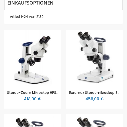
EINKAUFSOPTIONEN
Artikel
1
-
24
von
2139
Stereo-Zoom Mikroskop HPS 133 WINLAB, Zoomobjektiv von 0,7x bis 4,5x, Vergrößerung 3,5x bis 135x mit Zusatzoptik, LED, Auf- und Durchlicht
Euromex Stereomikroskop StereoBlue SB.1902, Stereo-Zoom Mikroskop, mit Vergrößerung 3,5x bis 135x, LED, Auf- und Durchlicht, Zahnstangenstativ
418,00 €
456,00 €