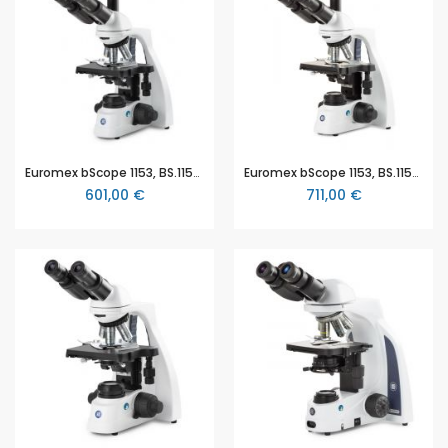
Euromex bScope 1153, BS.1153‑EPL, trinokulares Durchlichtmikroskop, Lehrermikroskop, semi Plan Objektive, mit 40x - 1000x Vergrößerung, LED, Akkubetrieb, Kreuztisch
Euromex bScope 1153, BS.1153‑EPLi, trinokulares Durchlichtmikroskop, Lehrermikroskop, semi Plan Objektive, mit 40x - 1000x Vergrößerung, LED, Akkubetrieb, Kreuztisch
601,00 €
711,00 €