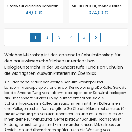
Stativ für digitales Handmikroskop von Euromex Q-scope QS.MS20
MOTIC RED101, monokulares Schulmikroskop, mit Fototubus, 40x - 400x Vergrößerung, Akkubetrieb und LED, ideal für den Biologieunterricht in der Sek 1 und 2
48,00 €
324,00 €
Seite
Sie
Seite
Seite
Seite
Seite
Seite
Weiter
1
2
3
4
5
lesen
Welches Mikroskop ist das geeignete Schulmikroskop für
gerade
den naturwissenschaftlichen Unterricht bzw.
Seite
Biologieunterricht in der Sekundarstufe I und II an Schulen –
die wichtigsten Auswahlkriterien im Überblick
Als Fachhändler für hochwertige Schulmikroskope und
Lanbormikroskope spielt für uns der Service eine große Rolle. Gerade
bei der Anschaffung von Labormikroskopen oder Schulmikroskopen
als Klassensatz für den Biologieunterricht sollten sie die
Schulmikroskope im Kollegium zusammen mit ihren Kolleginnen
und Kollegen testen. Auch digitale Geräte wie Mikroskopkameras für
die Anwendung an Schulen, Hochschulen und im Labor stellen wir
Ihnen gerne zur Verfügung. Gerne bietet wir Schulen, Hochschulen,
Bildungseinrichtungen und Firmenkunden unsere Mikroskope zur
Ansicht an und übernehmen später auch die Wartung von