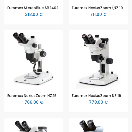
Euromex StereoBlue SB.1402, 2x/4x Objektive, mit 20x und 40x Vergrößerung (kann auf 135x vergrößert werden), Zahnstangenstativ, LED
Euromex NexiusZoom (NZ.1902‑P), binokulares Zoom-Stereomikroskop, Säulenstativ, 6.7x - 45x, LED
318,00 €
711,00 €
Euromex NexiusZoom NZ.1903‑P, trinokulares Stereomikroskop, 6.7-45x, Säulenstativ, Auflicht und Durchlicht
Euromex NexiusZoom NZ.1903‑S, trinokulares Stereomikroskop, 6.7-45x, mit Zahnstangenstativ, mit Auflicht und Durchlicht
766,00 €
778,00 €