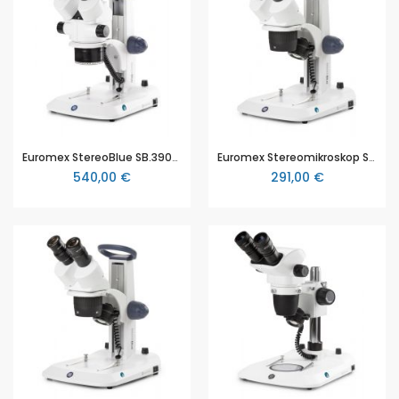
Euromex StereoBlue SB.3903, Stereo-Zoom Mikroskop, mit Vergrößerung, 0.7 - 4.5x Zoom, mit Vergrößerung 3,5x bis 135x, LED, Auf- und Durchlicht, LED-Ringlicht, Zahnstangenstativ
Euromex Stereomikroskop StereoBlue SB.1302, 1x/3x Objektive, 10x und 30x Vergrößerung (kann auf 135x vergrößert werden), Zahnstangenstativ, LED
540,00 €
291,00 €