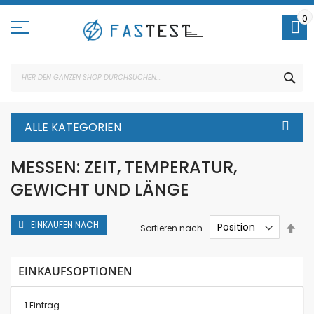
Direkt
zum
0
Inhalt
SUC
ALLE KATEGORIEN
MESSEN: ZEIT, TEMPERATUR,
GEWICHT UND LÄNGE
EINKAUFEN NACH
In
Sortieren nach
abs
Rei
EINKAUFSOPTIONEN
1
Eintrag