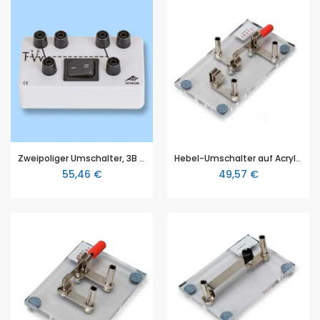
Zweipoliger Umschalter, 3B Scientific (1018439 [U8495901])
Hebel-Umschalter auf Acrylglassockel, 3B Scientific (1000960 [U8495910])
55,46 €
49,57 €