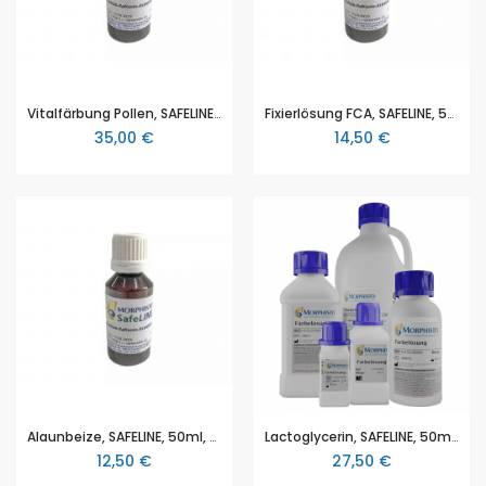
Vitalfärbung Pollen, SAFELINE, 25mk, für Histologie und/oder Zytologie zum Färben von vermehrungsfähigen und abgestorbenen Pollen
Fixierlösung FCA, SAFELINE, 50ml, für Histologie und/oder Zytologie zum Fixieren von botanischen Proben
35,00 €
14,50 €
Alaunbeize, SAFELINE, 50ml, zur Verwendung in der Histologie und/oder Zytologie zum Färben von Zellkernen
Lactoglycerin, SAFELINE, 50ml, zur Verwendung in der Histologie und/oder Zytologie zum Aufbewahren von Proben
12,50 €
27,50 €