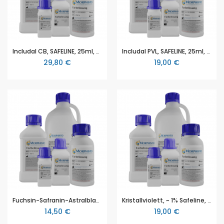
Includal CB, SAFELINE, 25ml, zur Verwendung in der Histologie und/oder Zytologie zum Einbetten von Proben (synth. Kanadabalsam)
Includal PVL, SAFELINE, 25ml, zur Verwendung in der Histologie und/oder Zytologie zum Einbetten von Käfern, Zecken, Milben; schwach sauer
29,80 €
19,00 €
Fuchsin-Safranin-Astralblau FSA, SAFELINE, 50ml, zur Verwendung in der Histologie und/oder Zytologie zum Färben von Gewebeproben
Kristallviolett, ~ 1% Safeline, SAFELINE, 50ml, zur Verwendung in der Histologie und/oder Zytologie zum Färben von Bakterien/Spermien
14,50 €
19,00 €