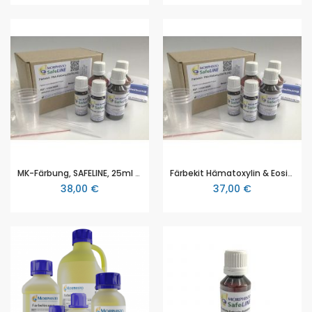
MK-Färbung, SAFELINE, 25ml Zur Verwendung in der Histologie und/oder Zytologie zum Färben von Zellkernen
Färbekit Hämatoxylin & Eosin Safeline, 25ml, zur Verwendung in der Histologie und/oder Zytologie zum Färben von botanischen Proben
38,00 €
37,00 €