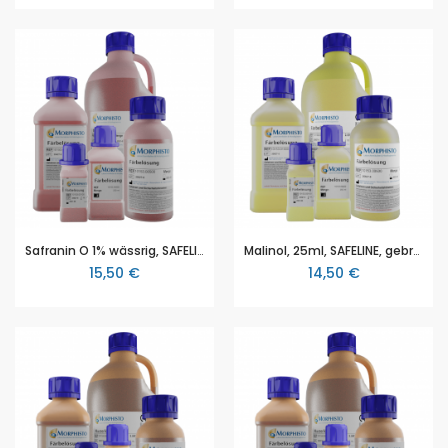
Safranin O 1% wässrig, SAFELINE 100ml, zur Verwendung in der Histologie und/oder Zytologie zum Färben von Gewebeproben
Malinol, 25ml, SAFELINE, gebrauchsferitge Lösung zur Verwendung in der Histologie und/oder Zytologie zum Einbetten von Proben
15,50 €
14,50 €