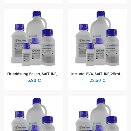
Fixierlösung Pollen, SAFELINE, 50ml, zur Verwendung in der Histologie und/oder Zytologie zum Fixieren von Pollen
Includal PVA, SAFELINE, 25ml, zur Verwendung in der Histologie und/oder Zytologie zum Einbetten von entomologischen Proben, schwach sauer eingestellt
15,90 €
22,50 €