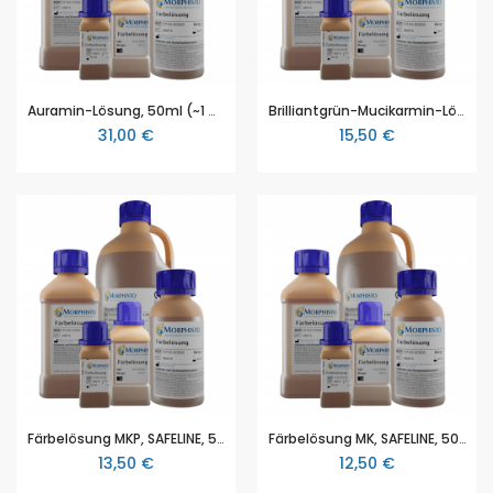
Auramin-Lösung, 50ml (~1 %), SAFELINE, zur Verwendung in der Histologie und/oder Zytologie zum Färben von Gewebeproben
Brilliantgrün-Mucikarmin-Lösung, 25ml, SAFELINE, zur Verwendung in der Histologie und/oder Zytologie zum Färben von Schleimen
31,00 €
15,50 €
Färbelösung MKP, SAFELINE, 50ml, zur Verwendung in der Histologie und/oder Zytologie zum Färben von botanischen Proben
Färbelösung MK, SAFELINE, 50ml, zur Verwendung in der Histologie und/oder Zytologie zum Färben von botanischen Proben
13,50 €
12,50 €