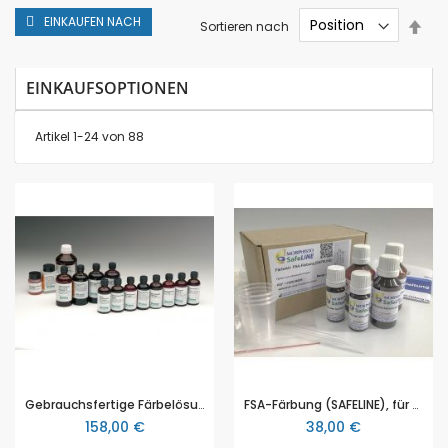
EINKAUFEN NACH
In
Sortieren nach
abs
Rei
EINKAUFSOPTIONEN
Artikel
1
-
24
von
88
Gebrauchsfertige Färbelösungen für die Mikroskopie, mit 16 Färbelösungen
FSA-Färbung (SAFELINE), für Histologie und/oder Zytologie zum Färben botanischer Proben
158,00 €
38,00 €