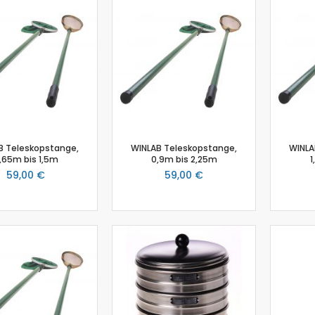
Biologie
Atmungsgürtel
Beschleunigungssensor
Blutdrucksensor
CO2-Gas Sensor
Drucksensor
EKG Sensor
Ethanoldampf-Sensor
B Teleskopstange,
WINLAB Teleskopstange,
WINLA
Feuchtigkeitssensor
,65m bis 1,5m
0,9m bis 2,25m
1
Herzfrequenz
59,00 €
59,00 €
Kolorimeter
Leitfähigkeit
Lichtsensor
O2 Gas Sensor
O2 Sensor für gelösten Sauerstoff
Photometer
pH-Sensor
pH - Elektrodenverstärker