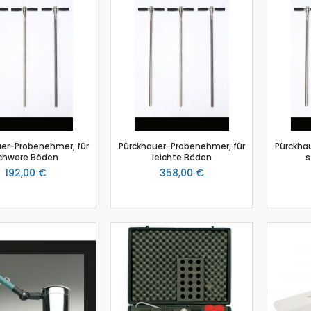
Schmelzpunktbestimmung
Spannungssensor
Spektrometer
Spektralfotometer
Stromsensor
Temperatur-Box
Temperatursensor
Timer
er-Probenehmer, für
Pürckhauer-Probenehmer, für
Pürckha
Thermoelement-Sensor
chwere Böden
leichte Böden
s
192,00 €
Tropfenzähler
358,00 €
Zubehör
Einsteiger-Kit Smart Sensoren Chemie
Gas-Chromatograph
Ladestation Go Direct®
Gasdrucksensor
Titration
Go!Link (GO -LINK)
Redoxpotential