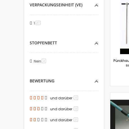
VERPACKUNGSEINHEIT (VE)
1
Artikel
47
STOPFENBETT
Pürckhau
Nein
Artikel
4
s
BEWERTUNG
und darüber
0
und darüber
0
und darüber
0