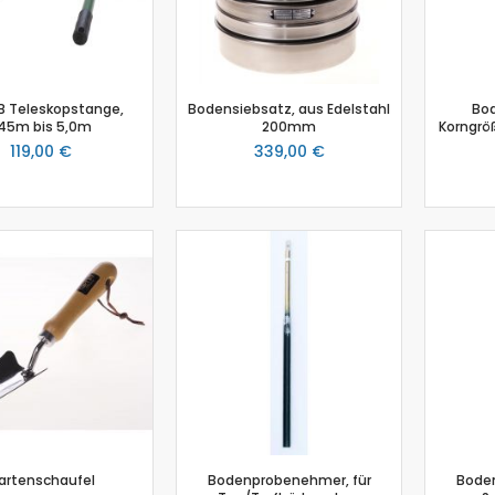
Salzgehalt
Spirometer
Stromsensor
Thermoelement-Sensor
B Teleskopstange,
Bodensiebsatz, aus Edelstahl
Bod
,45m bis 5,0m
200mm
Korngr
Temperatursensor
119,00 €
339,00 €
Tropfenzähler
Sensor-Kits: Biologie
Zubehör
Lux-Sensor
Timer
Absolutdrucksensor
NiCr-Ni-Adapter
Puls-Sensor
Temperatur-Box
Bodenfeuchtigkeit
Hautwiderstands-Sensor
Luftdruck
artenschaufel
Bodenprobenehmer, für
Boden
Druckschalter