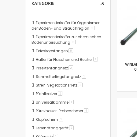
KATEGORIE
Experimentierkoffer für Organismen
der Boden- und Strauchregion
Artikel
2
Experimentierkoffer zur chemischen
Bodenuntersuchung
Artikel
3
Teleskopstangen
Artikel
6
Halter für Flaschen und Becher
Artikel
1
WINLA
Insektenfangnetz
Artikel
2
0
Schmetterlingsfangnetz
Artikel
1
Streif-Vegetationsnetz
Artikel
2
Pfahlkratzer
Artikel
1
Universalklamme
Artikel
1
Pürckhauer-Probenehmer
Artikel
4
Klopfschirm
Artikel
1
Lebendfanggerät
Artikel
2
Käfersieb
Artikel
1