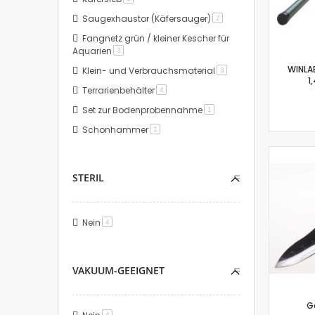
Saugexhaustor (Käfersauger)
Artikel
2
Fangnetz grün / kleiner Kescher für
Aquarien
Artikel
3
WINLA
Klein- und Verbrauchsmaterial
Artikel
3
1
Terrarienbehälter
Artikel
4
Set zur Bodenprobennahme
Artikel
1
Schonhammer
Artikel
1
STERIL
Nein
Artikel
4
VAKUUM-GEEIGNET
G
Artikel
4