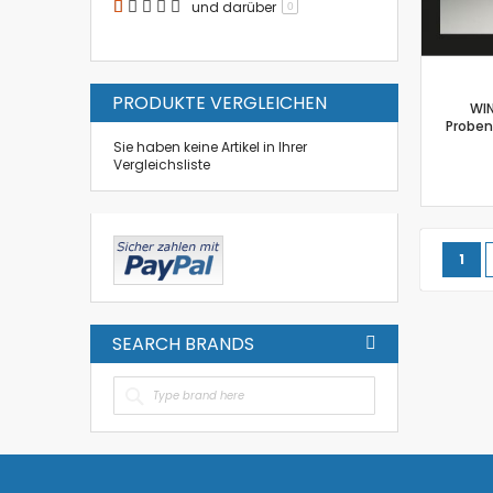
und darüber
0
PRODUKTE VERGLEICHEN
WI
Proben
Sie haben keine Artikel in Ihrer
Vergleichsliste
Seite
Sie 
1
SEARCH BRANDS