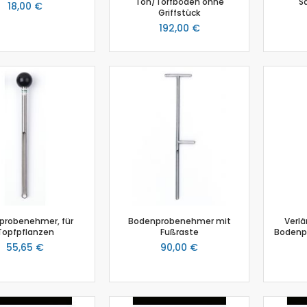
Ton/Torfböden ohne
S
18,00 €
Griffstück
Photosynthese Set
192,00 €
Ladestation Go Direct®
Emmissionsmessung
Gasdrucksensor
Go!Link (GO -LINK)
Trübung
Luftfeuchtigkeit
Chemie
Chemie Box
Drucksensor
Ethanoldampf-Sensor
Kolorimeter
NiCr-Ni-Adapter
probenehmer, für
Bodenprobenehmer mit
Verlä
Topfpflanzen
Fußraste
Bodenp
pH-Sensor
55,65 €
90,00 €
pH - Elektrodenverstärker
Leitfähigkeitssensor
Salzgehalt
Schmelzstation