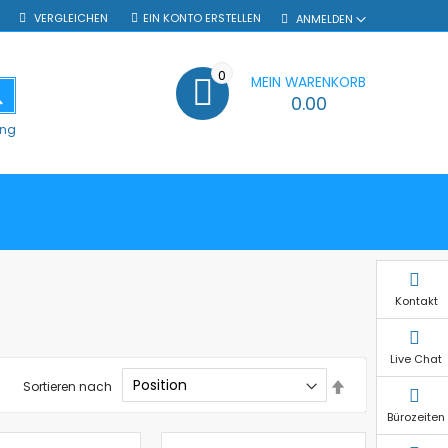
VERGLEICHEN
EIN KONTO ERSTELLEN
ANMELDEN
0
MEIN WARENKORB
SUCHE
0.00
ung
Kontakt
Live Chat
In
Sortieren nach
absteigender
Reihenfolge
Bürozeiten