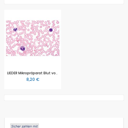
LIEDER Mikropräparat Blut vom Menschen, Ausstrich. Rote und weiße Blutkörperchen, Färbung n. Giemsa (512c)
8,20 €