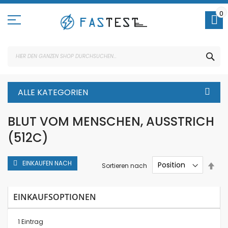
Direkt
zum
0
Inhalt
SUC
ALLE KATEGORIEN
BLUT VOM MENSCHEN, AUSSTRICH
(512C)
EINKAUFEN NACH
In
Sortieren nach
abs
Rei
EINKAUFSOPTIONEN
1
Eintrag