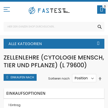
Direkt
zum
0
Inhalt
SUC
ALLE KATEGORIEN
ZELLENLEHRE (CYTOLOGIE MENSCH,
TIER UND PFLANZE) (L 79600)
EINKAUFEN NACH
In
Sortieren nach
abs
Rei
EINKAUFSOPTIONEN
1
Eintrag