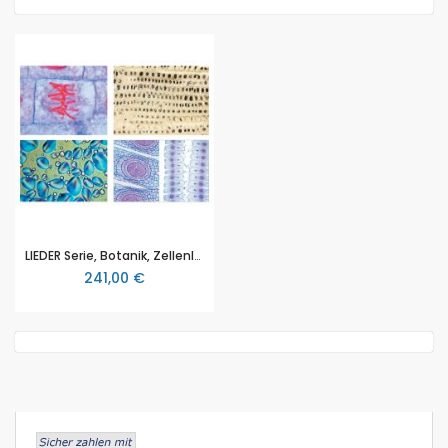
LIEDER Serie, Botanik, Zellenlehre und Embryologie, Zellenlehre (Cytologie Mensch, Tier und Pflanze), große Spezialserie, 25 ausgewählte Mikropräparate zur Zellenlehre, mit bebilderten Begleittext
241,00 €