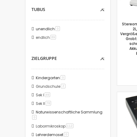
TUBUS
Stereom
unendlich
2L
Artikel
0
Vergröße
endlich
Artikel
89
Grobtr
sch
Akk
ZIELGRUPPE
Kindergarten
Artikel
0
Grundschule
Artikel
2
Sek I
Artikel
49
Sek II
Artikel
78
Naturwissenschaftliche Sammlung
Artikel
0
Labormikroskop
Artikel
112
Lehrerdemoset
Artikel
0