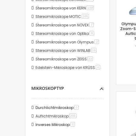
Stereomikroskope von KERN
Artikel
109
Stereomikroskope MOTIC
Artikel
166
Olympus
Stereomikroskope von NOVEX
Artikel
7
Zoom-St
Stereomikroskope von Optika
Aufli
Artikel
9
Stereomikroskope von Olympus
Artikel
3
Stereomikroskope von WINLAB
Artikel
19
Stereomikroskope von ZEISS
Artikel
33
Edelstein-Mikroskope von KRÜSS
Artikel
4
MIKROSKOPTYP
Durchlichtmikroskop
Artikel
0
Auflichtmikroskop
Artikel
258
Inverses Mikroskop
Artikel
0