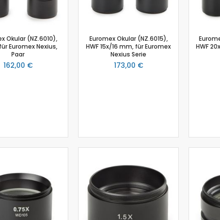
Kraftsensor
Kolorimeter
Sensor Ladung / Elektroskop
Leitfähigkeitssensor
x Okular (NZ.6010),
Euromex Okular (NZ.6015),
Eurome
für Euromex Nexius,
HWF 15x/16 mm, für Euromex
HWF 20x
Lichtschranke
Paar
Nexius Serie
Lichtsensor
162,00 €
173,00 €
Lux Sensor
Magnetische Flussdichte
Magnetfeld
Magnetfeld Sensor
Mikrofon
pH-Sensor
pH - Elektrodenverstärker
Schalldruck
Schallpegelsensor
Schallwellensensor
Spannungssensor
Spektralfotometer