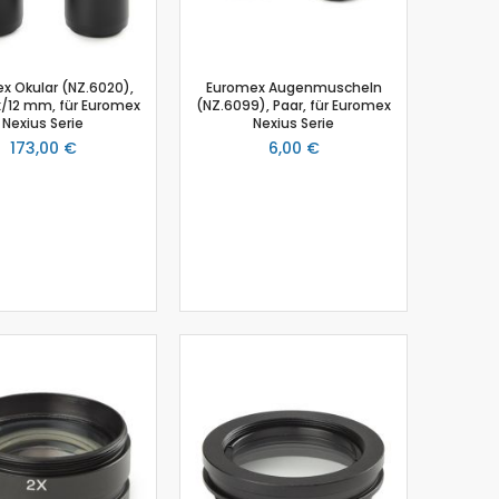
x Okular (NZ.6020),
Euromex Augenmuscheln
/12 mm, für Euromex
(NZ.6099), Paar, für Euromex
Nexius Serie
Nexius Serie
173,00 €
6,00 €