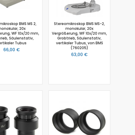
mikroskop BMS MS 2,
Stereomikroskop BMS MS-2,
onokular, 20x
monokular, 20x
erung, WF 10x/20 mm,
Vergrößerung, WF 10x/20 mm,
rieb, Säulenstativ,
Grobtrieb, Säulenstativ,
ertikaler Tubus
vertikaler Tubus, von BMS
(760205)
66,00 €
63,00 €