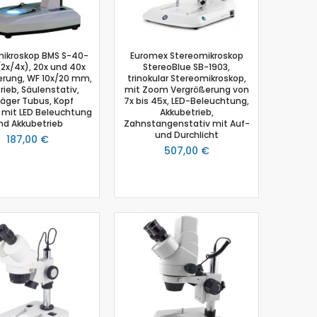
mikroskop BMS S-40-
Euromex Stereomikroskop
(2x/4x), 20x und 40x
StereoBlue SB-1903,
erung, WF 10x/20 mm,
trinokular Stereomikroskop,
rieb, Säulenstativ,
mit Zoom Vergrößerung von
äger Tubus, Kopf
7x bis 45x, LED-Beleuchtung,
 mit LED Beleuchtung
Akkubetrieb,
nd Akkubetrieb
Zahnstangenstativ mit Auf-
und Durchlicht
187,00 €
507,00 €