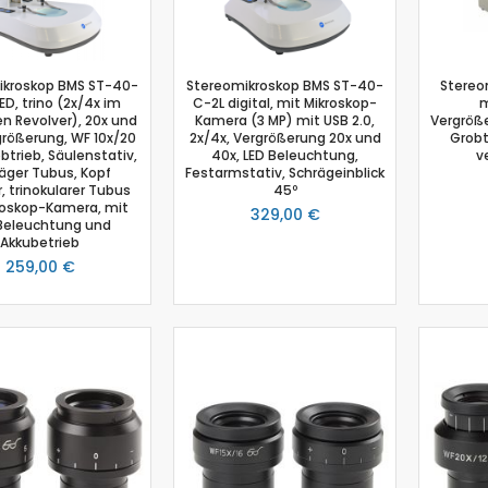
Physik
Anemometer
Beleuchtungsstärke
ikroskop BMS ST-40-
Stereomikroskop BMS ST-40-
Stereo
ED, trino (2x/4x im
C-2L digital, mit Mikroskop-
m
Beschleunigungssensor
n Revolver), 20x und
Kamera (3 MP) mit USB 2.0,
Vergröß
Bewegungssensor
größerung, WF 10x/20
2x/4x, Vergrößerung 20x und
Grobt
trieb, Säulenstativ,
40x, LED Beleuchtung,
v
Drehbewegungssensor
äger Tubus, Kopf
Festarmstativ, Schrägeinblick
, trinokularer Tubus
Drucksensor
45º
kroskop-Kamera, mit
329,00 €
Energiesensor
Beleuchtung und
Akkubetrieb
Elektrofeldmeter
259,00 €
Elektrisches Feld
Fahrbahn
Farbe- und Lichtsensor
Geiger-Müller-Zähler
GM-Adapter
Großflächenzählrohr
Infrarotsensor
Kraft- und Beschleunigungssensor