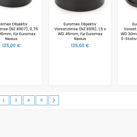
Stromsensor
Temperatursensor
Thermoelement-Sensor
romex Objektiv
Timer
Euromex Objektiv
Eu
inse (NZ.8907), 0,75
Vorsatzlinse (NZ.8915), 1,5 x
Vorsatz
Tropfenzähler
05mm, für Euromex
WD 45mm, für Euromex
WD 30mm
Nexius
Nexius
S-Stativ
Ultraschall-Bewegungssensor
125,00 €
125,00 €
UV-Sensor
Sensoren Kits
µV-Sensor
Zubehör
Absolutdrucksensor
NiCr-Ni-Adapter
Temperatur-Box
lesen gerade Seite
Seite
Seite
Seite
Seite
Seite
Weiter
2
3
4
5
Ladung
Schallgeschwindigkeit
Ladestation Go Direct®
Emmissionsmessung
Gasdrucksensor