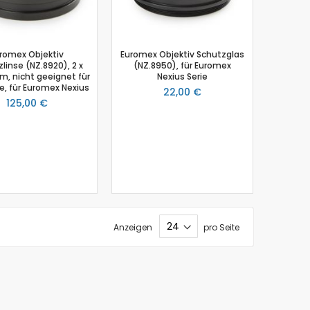
romex Objektiv
Euromex Objektiv Schutzglas
linse (NZ.8920), 2 x
(NZ.8950), für Euromex
, nicht geeignet für
Nexius Serie
e, für Euromex Nexius
22,00 €
125,00 €
Anzeigen
pro Seite