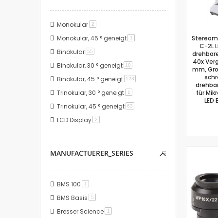
Monokular
Artikel
2
Monokular, 45 ° geneigt
Stereom
Artikel
1
C-2L L
Binokular
Artikel
55
drehbare
40x Ver
Binokular, 30 ° geneigt
Artikel
10
mm, Grob
schr
Binokular, 45 ° geneigt
Artikel
123
drehbar
Trinokular, 30 ° geneigt
für Mi
Artikel
1
LED 
Trinokular, 45 ° geneigt
Artikel
63
LCD Display
Artikel
2
MANUFACTUERER_SERIES
BMS 100
Artikel
1
BMS Basis
Artikel
5
Bresser Science
Artikel
1