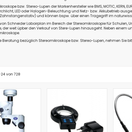
Biologie
ikroskope bzw. Stereo-Lupen der Markenhersteller wie BMS, MOTIC, KERN, E
urchlicht, LED oder Halogen-Beleuchtung und Netz- bzw. Akkubetrieb ausge
Atmungsgürtel
r Zahnstangenstativ) und können bspw. über einen Tragegriff im naturwiss
Beschleunigungssensor
von Schneider Laboirplan im Bereich der Stereomikroskopie für Schulen, Univ
Blutdrucksensor
, der weit üpber den Verkauf von Stere-Lupen hinausgeht. Neben einem u
omikroskope.
CO2-Gas Sensor
 Beratung bezüglich Stereomikroskope bzw. Stereo-Lupen, nehmen Sie bitte
Drucksensor
EKG Sensor
Ethanoldampf-Sensor
Feuchtigkeitssensor
Herzfrequenz
-
24
von
728
Kolorimeter
Leitfähigkeit
Lichtsensor
O2 Gas Sensor
O2 Sensor für gelösten Sauerstoff
Photometer
pH-Sensor
pH - Elektrodenverstärker