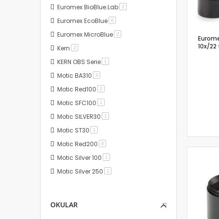
Euromex BioBlue.Lab
Artikel
2
Euromex EcoBlue
Artikel
6
Euromex MicroBlue
Artikel
2
Eurome
10x/22 
Kern
Artikel
2
KERN OBS Serie
Artikel
1
Motic BA310
Artikel
3
Motic Red100
Artikel
2
Motic SFC100
Artikel
1
Motic SILVER30
Artikel
1
Motic ST30
Artikel
1
Motic Red200
Artikel
8
Motic Silver 100
Artikel
1
Motic Silver 250
Artikel
1
OKULAR