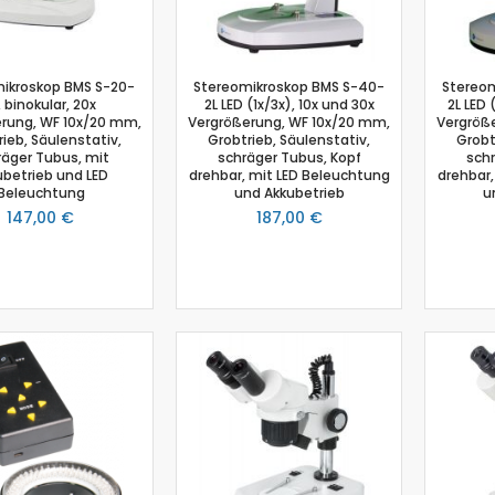
Photosynthese Set
Ladestation Go Direct®
Emmissionsmessung
ikroskop BMS S-20-
Stereomikroskop BMS S-40-
Stereo
, binokular, 20x
2L LED (1x/3x), 10x und 30x
2L LED 
Gasdrucksensor
rung, WF 10x/20 mm,
Vergrößerung, WF 10x/20 mm,
Vergröß
Go!Link (GO -LINK)
ieb, Säulenstativ,
Grobtrieb, Säulenstativ,
Grobt
räger Tubus, mit
schräger Tubus, Kopf
schr
Trübung
ubetrieb und LED
drehbar, mit LED Beleuchtung
drehbar,
Luftfeuchtigkeit
Beleuchtung
und Akkubetrieb
u
147,00 €
Chemie
187,00 €
Chemie Box
Drucksensor
Ethanoldampf-Sensor
Kolorimeter
NiCr-Ni-Adapter
pH-Sensor
pH - Elektrodenverstärker
Leitfähigkeitssensor
Salzgehalt
Schmelzstation