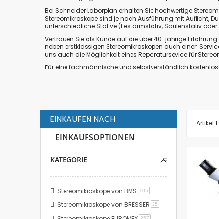
Bei Schneider Laborplan erhalten Sie hochwertige Stereom
Stereomikroskope sind je nach Ausführung mit Auflicht, D
unterschiedliche Stative (Festarmstativ, Säulenstativ ode
Vertrauen Sie als Kunde auf die über 40-jährige Erfahrung 
neben erstklassigen Stereomikroskopen auch einen Service
uns auch die Möglichkeit eines Reparatursevice für Stere
Für eine fachmännische und selbstverständlich kostenlose
EINKAUFEN NACH
Artikel
1
EINKAUFSOPTIONEN
KATEGORIE
Stereomikroskope von BMS
Artikel
105
Stereomikroskope von BRESSER
Artikel
25
Stereomikroskope EUROMEX
Artikel
257