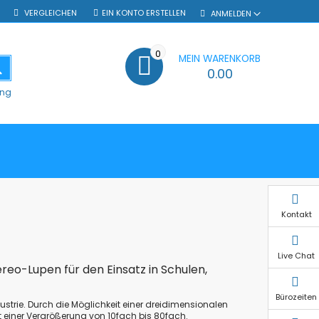
VERGLEICHEN
EIN KONTO ERSTELLEN
ANMELDEN
0
MEIN WARENKORB
SUCHE
0.00
ung
Kontakt
Live Chat
reo-Lupen für den Einsatz in Schulen,
Bürozeiten
ustrie. Durch die Möglichkeit einer dreidimensionalen
 einer Vergrößerung von 10fach bis 80fach.