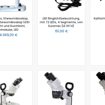
Salzgehalt
Spirometer
Stromsensor
, Stereomikroskop,
LED Ringlichtbeleuchtung,
Kaltlic
Thermoelement-Sensor
ereomikroskop SZ61
mit 72 LEDs, 4 Segmente, von
cht und Durchlicht,
Euromex (LE.1974)
Temperatursensor
trinokular, LED
151,00 €
Tropfenzähler
4.069,00 €
Sensor-Kits: Biologie
Zubehör
Lux-Sensor
Timer
Absolutdrucksensor
NiCr-Ni-Adapter
Puls-Sensor
Temperatur-Box
Bodenfeuchtigkeit
Hautwiderstands-Sensor
Luftdruck
Druckschalter