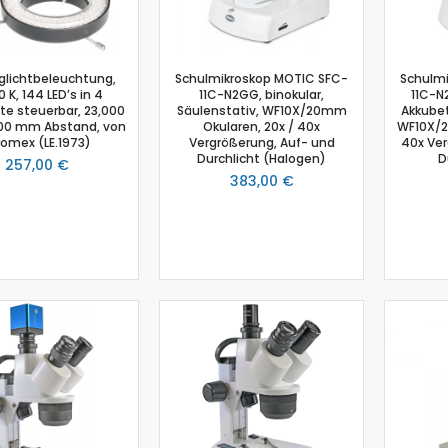
Schmelzpunktbestimmung
Spannungssensor
Spektrometer
nglichtbeleuchtung,
Schulmikroskop MOTIC SFC-
Schulm
 K, 144 LED’s in 4
11C-N2GG, binokular,
11C-N2
Spektralfotometer
e steuerbar, 23,000
Säulenstativ, WF10X/20mm
Akkubet
Stromsensor
 100 mm Abstand, von
Okularen, 20x / 40x
WF10X/2
romex (LE.1973)
Vergrößerung, Auf- und
40x Ver
Temperatur-Box
Durchlicht (Halogen)
D
257,00 €
Temperatursensor
383,00 €
Timer
Thermoelement-Sensor
Tropfenzähler
Zubehör
Einsteiger-Kit Smart Sensoren Chemie
Gas-Chromatograph
Ladestation Go Direct®
Gasdrucksensor
Titration
Go!Link (GO -LINK)
Redoxpotential