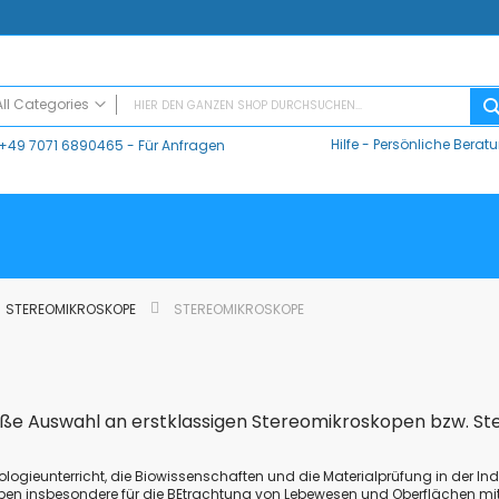
All Categories
Hilfe
-
Persönliche Berat
+49 7071 6890465
- Für Anfragen
ALL CATEGORIES
Digitaler Unterricht
Datalogger / Interfaces
Data Harvest
V-Log, Datalogger
Vernier
STEREOMIKROSKOPE
STEREOMIKROSKOPE
Vernier Logger Pro 3 - Messwert-Erfassungsprogramm (Schul-Lizenz)
Vernier LabQuest Mini-Messwerterfassungssystem – LQ-MINI
Vernier LabQuest 3®
Go!Link (GO -LINK)
oße Auswahl an erstklassigen Stereomikroskopen bzw. Ste
CMA Datenlogger / Interfaces und Software
LD
iologieunterricht, die Biowissenschaften und die Materialprüfung in der Ind
Sensoren
pen insbesondere für die BEtrachtung von Lebewesen und Oberflächen mit