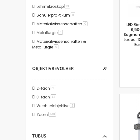
Lehrmikroskop
Artikel
13
Schülerpraktikum
Artikel
0
Materialwissenschaften
Artikel
0
LED Ri
6,500
Metallurgie
Artikel
4
Segment
Lux bei
Materialwissenschaften &
Eu
Metallurgie
Artikel
0
OBJEKTIVREVOLVER
2-fach
Artikel
60
3-fach
Artikel
12
Wechselobjektive
Artikel
2
Zoom
Artikel
148
TUBUS