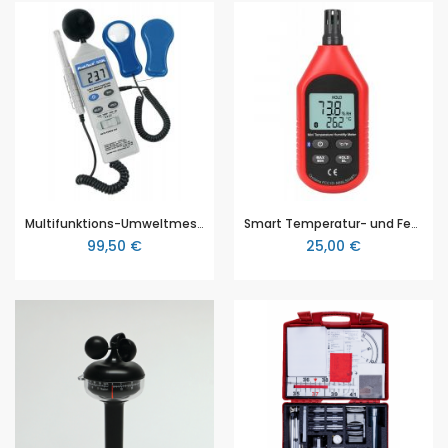
Multifunktions-Umweltmessgerät - mit Temperatur, Luftfeuchte, Lux, Schallpegel (P 5035)
Smart Temperatur- und Feuchtigkeitsmeter "mini", bluetooth, Luftfeuchtigkeit: 0 … 100 % (±5 %), Temperatur: -10 … +60 °C (±1 °C) / 14 … 140 °F (±2 °F), Android- und iOS Anbindung durch Bluetooth
99,50 €
25,00 €