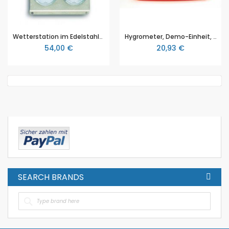
Wetterstation im Edelstahlgehäuse
Hygrometer, Demo-Einheit, NTL (DT803-1H)
54,00 €
20,93 €
SEARCH BRANDS