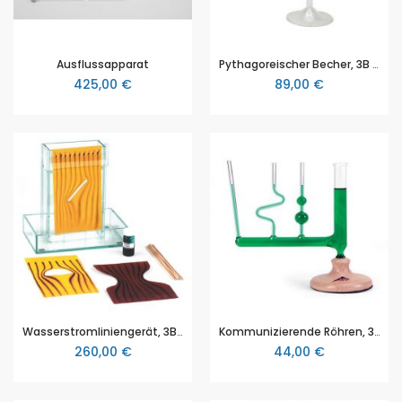
Ausflussapparat
Pythagoreischer Becher, 3B Scientific
425,00 €
89,00 €
Wasserstromliniengerät, 3B Scientific (1006784 [U8404248])
Kommunizierende Röhren, 3B Scientific (1003509 [U58020])
260,00 €
44,00 €