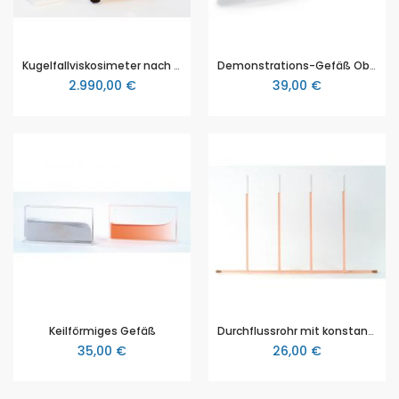
Kugelfallviskosimeter nach HÖPPLER®, 3B Scientific (1012827 [U14260])
Demonstrations-Gefäß Oberflächenspannungen, 3B Scientific ( 1000794 [U8411130])
2.990,00 €
39,00 €
Keilförmiges Gefäß
Durchflussrohr mit konstantem Durchmesser
35,00 €
26,00 €