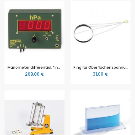
Manometer differential, "inno", magnethaftend, von NTL
Ring für Oberflächenspannung, 3B Scientific (1000797 [U8412160])
269,00 €
31,00 €