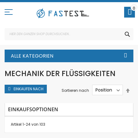
Direkt
zum
0
Inhalt
SUC
ALLE KATEGORIEN
MECHANIK DER FLÜSSIGKEITEN
EINKAUFEN NACH
In
Sortieren nach
abs
Rei
EINKAUFSOPTIONEN
Artikel
1
-
24
von
103