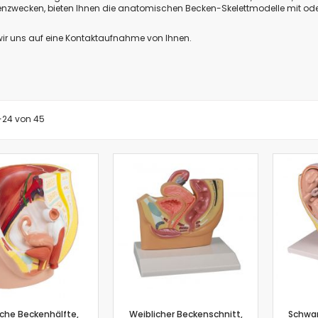
ienzwecken, bieten Ihnen die anatomischen Becken-Skelettmodelle mit od
Biologie
Atmungsgürtel
wir uns auf eine Kontaktaufnahme von Ihnen.
Beschleunigungssensor
Blutdrucksensor
CO2-Gas Sensor
Drucksensor
EKG Sensor
-
24
von
45
Ethanoldampf-Sensor
Feuchtigkeitssensor
Herzfrequenz
Kolorimeter
Leitfähigkeit
Lichtsensor
O2 Gas Sensor
O2 Sensor für gelösten Sauerstoff
Photometer
pH-Sensor
pH - Elektrodenverstärker
iche Beckenhälfte,
Weiblicher Beckenschnitt,
Schwa