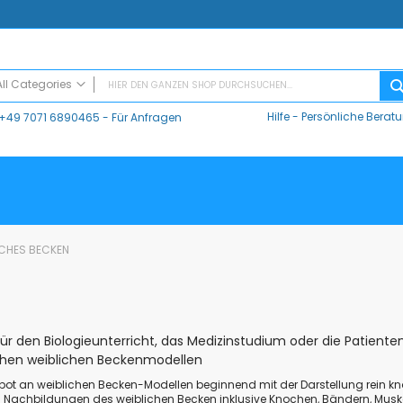
All Categories
Hilfe
-
Persönliche Berat
+49 7071 6890465
- Für Anfragen
ALL CATEGORIES
Digitaler Unterricht
Datalogger / Interfaces
Data Harvest
V-Log, Datalogger
Vernier
ICHES BECKEN
Vernier Logger Pro 3 - Messwert-Erfassungsprogramm (Schul-Lizenz)
Vernier LabQuest Mini-Messwerterfassungssystem – LQ-MINI
Vernier LabQuest 3®
Go!Link (GO -LINK)
 den Biologieunterricht, das Medizinstudium oder die Patienten
CMA Datenlogger / Interfaces und Software
chen weiblichen Beckenmodellen
LD
ot an weiblichen Becken-Modellen beginnend mit der Darstellung rein knö
Sensoren
n Nachbildungen des weiblichen Becken inklusive Knochen, Bändern, Musk