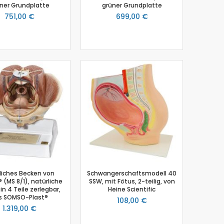
ner Grundplatte
grüner Grundplatte
751,00 €
699,00 €
liches Becken von
Schwangerschaftsmodell 40
(MS 8/1), natürliche
SSW, mit Fötus, 2-teilig, von
in 4 Teile zerlegbar,
Heine Scientific
s SOMSO-Plast®
108,00 €
1.319,00 €