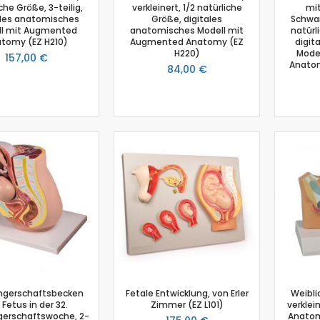
che Größe, 3-teilig,
verkleinert, 1/2 natürliche
mit
Salzgehalt
ales anatomisches
Größe, digitales
Schwa
ll mit Augmented
anatomisches Modell mit
natürl
Spirometer
tomy (EZ H210)
Augmented Anatomy (EZ
digit
Stromsensor
H220)
Mode
157,00 €
Anatom
Thermoelement-Sensor
84,00 €
Temperatursensor
Tropfenzähler
Sensor-Kits: Biologie
Zubehör
Lux-Sensor
Timer
Absolutdrucksensor
NiCr-Ni-Adapter
Puls-Sensor
Temperatur-Box
Bodenfeuchtigkeit
Hautwiderstands-Sensor
gerschaftsbecken
Fetale Entwicklung, von Erler
Weibli
Luftdruck
 Fetus in der 32.
Zimmer (EZ L101)
verklei
erschaftswoche, 2-
Anatom
Druckschalter