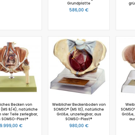
Grundplatte
grü
Schmelzpunktbestimmung
586,00 €
Spannungssensor
Spektrometer
Spektralfotometer
Stromsensor
Temperatur-Box
Temperatursensor
Timer
Thermoelement-Sensor
Tropfenzähler
Zubehör
Einsteiger-Kit Smart Sensoren Chemie
Gas-Chromatograph
iches Becken von
Weiblicher Beckenboden von
Weib
Ladestation Go Direct®
(MS 8/4), natürliche
SOMSO® (MS 10), natürliche
SOMSO® 
Gasdrucksensor
 vier Teile zerlegbar,
Größe, unzerlegbar, aus
Größe, 
s SOMSO-Plast®
SOMSO-Plast®
au
Titration
9.999,00 €
980,00 €
Go!Link (GO -LINK)
Redoxpotential