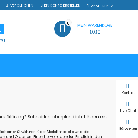
VERGLEICHEN
EIN KONTO ERSTELLEN
ANMELDEN
0
MEIN WARENKORB
SUCHE
0.00
ung
Kontakt
Live Chat
aufklärung? Schneider Laborplan bietet Ihnen ein
Bürozeiten
cherner Strukturen, über Skelettmodelle und die
eln und Organen. Einen hervorragenden Einblick in den