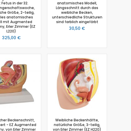
 Fetus in der 32.
anatomisches Modell,
ngerschaftswoche,
Längsschnitt durch das
iche Größe, 2-teilig,
weibliche Becken,
ales anatomisches
unterschiedliche Strukturen
ll mit Augmented
sind farblich eingefärbt
y, Erler Zimmer (EZ
30,50 €
L220)
325,00 €
cher Beckenschnitt,
Weibliche Beckenhälfte,
nert - EZ Augmented
natürliche Größe, 3-teilig,
y, von Erler Zimmer
von Erler Zimmer (EZ H220)