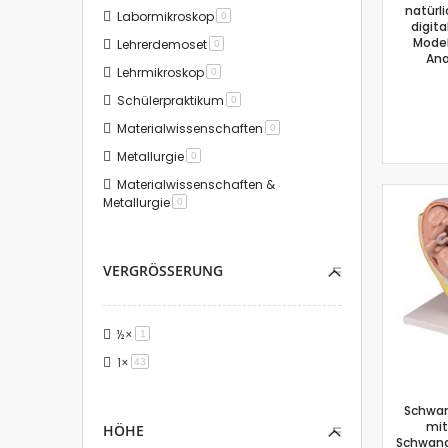
natürli
Labormikroskop
Artikel
0
digit
Mode
Lehrerdemoset
Artikel
0
Ana
Lehrmikroskop
Artikel
0
Schülerpraktikum
Artikel
0
Materialwissenschaften
Artikel
0
Metallurgie
Artikel
0
Materialwissenschaften &
Metallurgie
Artikel
0
VERGRÖSSERUNG
½×
Artikel
1
1×
Artikel
43
Schwan
mit
HÖHE
Schwang