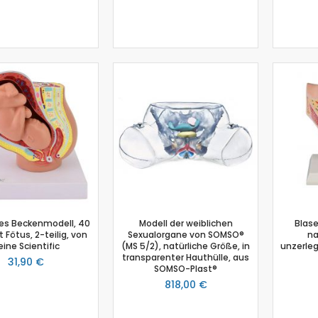
Physik
Anemometer
Beleuchtungsstärke
Beschleunigungssensor
Bewegungssensor
Drehbewegungssensor
Drucksensor
Energiesensor
Elektrofeldmeter
Elektrisches Feld
Fahrbahn
Farbe- und Lichtsensor
es Beckenmodell, 40
Modell der weiblichen
Blase
Geiger-Müller-Zähler
 Fötus, 2-teilig, von
Sexualorgane von SOMSO®
na
eine Scientific
(MS 5/2), natürliche Größe, in
unzerleg
GM-Adapter
transparenter Hauthülle, aus
31,90 €
Großflächenzählrohr
SOMSO-Plast®
Infrarotsensor
818,00 €
Kraft- und Beschleunigungssensor