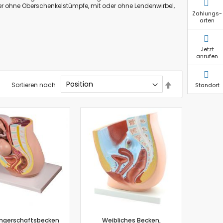
er ohne Oberschenkelstümpfe, mit oder ohne Lendenwirbel,
Zahlungs-
arten
Jetzt
anrufen
In
Sortieren nach
Standort
absteigender
Reihenfolge
ngerschaftsbecken
Weibliches Becken,