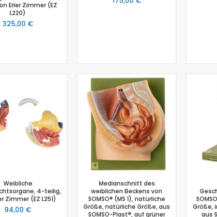
175,00 €
 von Erler Zimmer (EZ
Photosynthese Set
L220)
Ladestation Go Direct®
325,00 €
Emmissionsmessung
Gasdrucksensor
Go!Link (GO -LINK)
Trübung
Luftfeuchtigkeit
Chemie
Chemie Box
Drucksensor
Ethanoldampf-Sensor
Kolorimeter
NiCr-Ni-Adapter
pH-Sensor
pH - Elektrodenverstärker
Weibliche
Medianschnitt des
htsorgane, 4-teilig,
weiblichen Beckens von
Gesch
Leitfähigkeitssensor
er Zimmer (EZ L251)
SOMSO® (MS 1), natürliche
SOMSO®
Salzgehalt
Größe, natürliche Größe, aus
Größe, i
94,00 €
SOMSO-Plast®, auf grüner
aus 
Schmelzstation