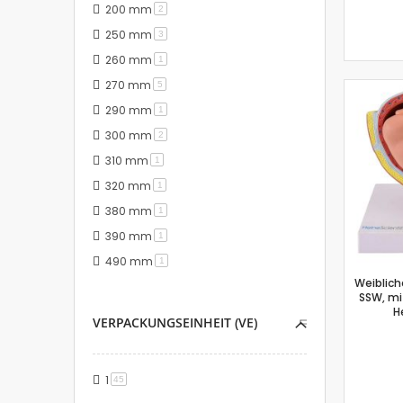
200 mm
Artikel
2
250 mm
Artikel
3
260 mm
Artikel
1
270 mm
Artikel
5
290 mm
Artikel
1
300 mm
Artikel
2
310 mm
Artikel
1
320 mm
Artikel
1
380 mm
Artikel
1
390 mm
Artikel
1
490 mm
Artikel
1
Weiblich
SSW, mit
H
VERPACKUNGSEINHEIT (VE)
1
Artikel
45