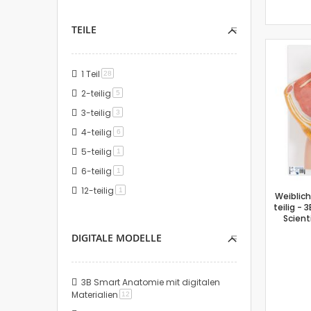
TEILE
1 Teil
Artikel
28
2-teilig
Artikel
5
3-teilig
Artikel
3
4-teilig
Artikel
6
5-teilig
Artikel
1
6-teilig
Artikel
1
12-teilig
Artikel
1
Weiblich
teilig -
Scient
DIGITALE MODELLE
3B Smart Anatomie mit digitalen
Materialien
Artikel
12