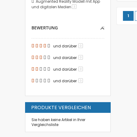
Augmented Reality Modell mit App
und digitalen Medien
Artikel
3
Seite
Sie 
1
BEWERTUNG
und darüber
0
und darüber
0
und darüber
0
und darüber
0
PRODUKTE VERGLEICHEN
Sie haben keine Artikel in Ihrer
Vergleichsliste