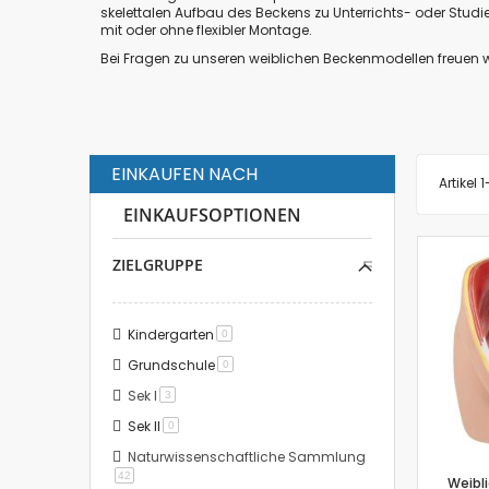
skelettalen Aufbau des Beckens zu Unterrichts- oder Stud
mit oder ohne flexibler Montage.
Bei Fragen zu unseren weiblichen Beckenmodellen freuen 
EINKAUFEN NACH
Artikel
1
EINKAUFSOPTIONEN
ZIELGRUPPE
Kindergarten
Artikel
0
Grundschule
Artikel
0
Sek I
Artikel
3
Sek II
Artikel
0
Naturwissenschaftliche Sammlung
Artikel
42
Weibl