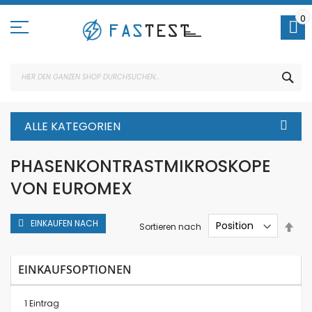
Direkt
zum
0
Inhalt
SUC
ALLE KATEGORIEN
PHASENKONTRASTMIKROSKOPE
VON EUROMEX
EINKAUFEN NACH
In
Sortieren nach
abs
Rei
EINKAUFSOPTIONEN
1
Eintrag