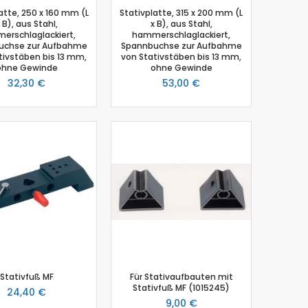
atte, 250 x 160 mm (L
Stativplatte, 315 x 200 mm (L
 B), aus Stahl,
x B), aus Stahl,
erschlaglackiert,
hammerschlaglackiert,
uchse zur Aufbahme
Spannbuchse zur Aufbahme
tivstäben bis 13 mm,
von Stativstäben bis 13 mm,
ohne Gewinde
ohne Gewinde
32,30 €
53,00 €
Stativfuß MF
Für Stativaufbauten mit
Stativfuß MF (1015245)
24,40 €
9,00 €