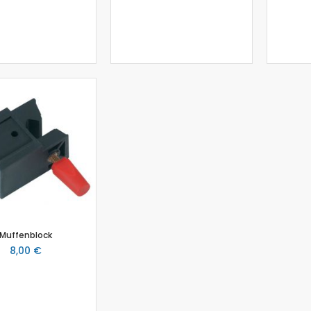
Physik
Anemometer
Beleuchtungsstärke
Beschleunigungssensor
Bewegungssensor
Drehbewegungssensor
Drucksensor
Energiesensor
Elektrofeldmeter
Elektrisches Feld
Fahrbahn
Farbe- und Lichtsensor
Geiger-Müller-Zähler
Muffenblock
GM-Adapter
8,00 €
Großflächenzählrohr
Infrarotsensor
Kraft- und Beschleunigungssensor