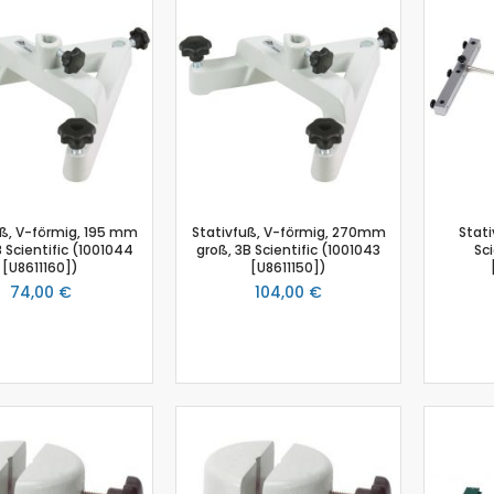
Biologie
Atmungsgürtel
Beschleunigungssensor
Blutdrucksensor
CO2-Gas Sensor
Drucksensor
EKG Sensor
Ethanoldampf-Sensor
uß, V-förmig, 195 mm
Stativfuß, V-förmig, 270mm
Stati
Feuchtigkeitssensor
B Scientific (1001044
groß, 3B Scientific (1001043
Sci
Herzfrequenz
[U8611160])
[U8611150])
74,00 €
104,00 €
Kolorimeter
Leitfähigkeit
Lichtsensor
O2 Gas Sensor
O2 Sensor für gelösten Sauerstoff
Photometer
pH-Sensor
pH - Elektrodenverstärker