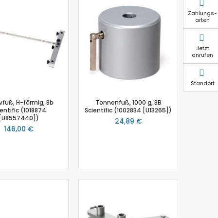
Zahlungs-
arten
Jetzt
anrufen
Standort
vfuß, H-förmig, 3b
Tonnenfuß, 1000 g, 3B
entific (1018874
Scientific (1002834 [U13265])
[U8557440])
24,89 €
146,00 €