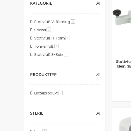
KATEGORIE
Stativfuß V-förming
Artikel
2
Sockel
Artikel
1
Stativfuß H-Form
Artikel
1
Tonnenfuß
Artikel
1
Stativfuß 3-Bein
Artikel
1
Stativf
klein, 3
PRODUKTTYP
Einzelprodukt
Artikel
9
STERIL