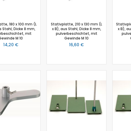
Photosynthese Set
Ladestation Go Direct®
Emmissionsmessung
atte, 180 x 100 mm (L
Stativplatte, 210 x 130 mm (L
Stativpl
Gasdrucksensor
us Stahl, Dicke 8 mm,
x B), aus Stahl, Dicke 8 mm,
x B), a
rbeschichtet, mit
pulverbeschichtet, mit
pulve
Go!Link (GO -LINK)
Gewinde M 10
Gewinde M 10
Trübung
14,20 €
16,60 €
Luftfeuchtigkeit
Chemie
Chemie Box
Drucksensor
Ethanoldampf-Sensor
Kolorimeter
NiCr-Ni-Adapter
pH-Sensor
pH - Elektrodenverstärker
Leitfähigkeitssensor
Salzgehalt
Schmelzstation