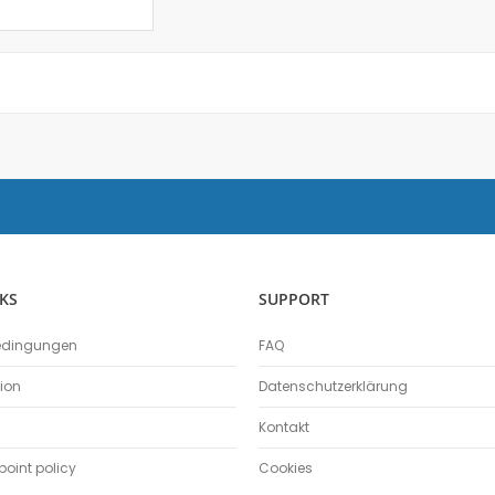
Kraftsensor
Kolorimeter
Sensor Ladung / Elektroskop
Leitfähigkeitssensor
Lichtschranke
Lichtsensor
Lux Sensor
Magnetische Flussdichte
Magnetfeld
Magnetfeld Sensor
Mikrofon
KS
SUPPORT
pH-Sensor
pH - Elektrodenverstärker
edingungen
FAQ
Schalldruck
tion
Datenschutzerklärung
Schallpegelsensor
Schallwellensensor
Kontakt
Spannungssensor
oint policy
Cookies
Spektralfotometer