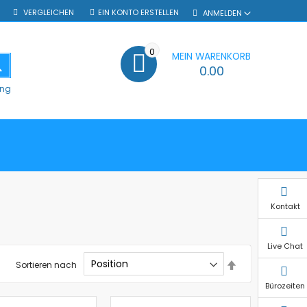
VERGLEICHEN
EIN KONTO ERSTELLEN
ANMELDEN
0
MEIN WARENKORB
SUCHE
0.00
ung
Kontakt
Live Chat
In
Sortieren nach
absteigender
Reihenfolge
Bürozeiten