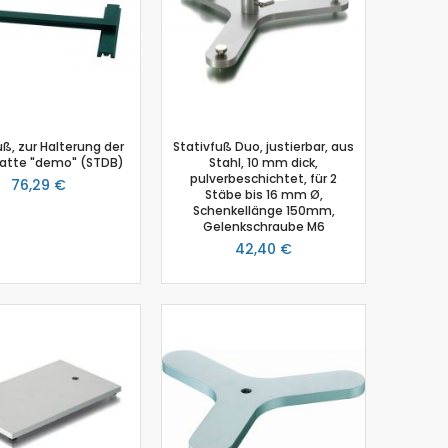
uß, zur Halterung der
Stativfuß Duo, justierbar, aus
latte "demo" (STDB)
Stahl, 10 mm dick,
pulverbeschichtet, für 2
76,29 €
Stäbe bis 16 mm Ø,
Schenkellänge 150mm,
Gelenkschraube M6
42,40 €