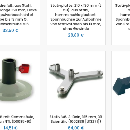
dreifuß, aus Stahl,
Stativplatte, 210 x 130 mm (L
Stativpl
Schmelzpunktbestimmung
länge 150 mm, Dicke
x B), aus Stahl,
x
Spannungssensor
 pulverbeschichtet,
hammerschlaglackiert,
hamm
be bis 13 mm Ø,
Spannbuchse zur Aufbahme
Spannb
Spektrometer
enkschraube M 6
von Stativstäben bis 13 mm,
von Sta
Spektralfotometer
ohne Gewinde
33,50 €
28,80 €
Stromsensor
Temperatur-Box
Temperatursensor
Timer
Thermoelement-Sensor
Tropfenzähler
Zubehör
Einsteiger-Kit Smart Sensoren Chemie
Gas-Chromatograph
Ladestation Go Direct®
Gasdrucksensor
Titration
ß mit Klemmsäule,
Stativfuß, 3-Bein, 185 mm, 3B
von NTL (DS085-1R)
Scientific (1002836 [U13271])
Go!Link (GO -LINK)
14,51 €
64,00 €
Redoxpotential