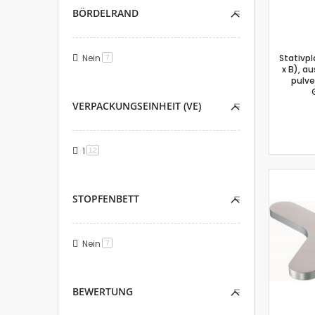
BÖRDELRAND
Nein
Stativpl
Artikel
7
x B), a
pulve
VERPACKUNGSEINHEIT (VE)
1
Artikel
12
STOPFENBETT
Nein
Artikel
7
BEWERTUNG