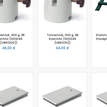
Salzgehalt
Spirometer
Stromsensor
Thermoelement-Sensor
Temperatursensor
Tropfenzähler
enfuß, 900 g, 3B
Tonnenfuß, 500 g, 3B
Stativf
entific (1001045
Scientific (1001046
Steckp
Sensor-Kits: Biologie
[U8611200])
[U8611210])
Zubehör
46,00 €
44,00 €
Lux-Sensor
Timer
Absolutdrucksensor
NiCr-Ni-Adapter
Puls-Sensor
Temperatur-Box
Bodenfeuchtigkeit
Hautwiderstands-Sensor
Luftdruck
Druckschalter