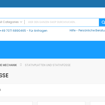
All Categories
Hilfe
-
Persönliche Berat
+49 7071 6890465
- Für Anfragen
ALL CATEGORIES
Digitaler Unterricht
Datalogger / Interfaces
Data Harvest
V-Log, Datalogger
Vernier
DIE MECHANIK
STATIVPLATTEN UND STATIVFÜSSE
Vernier Logger Pro 3 - Messwert-Erfassungsprogramm (Schul-Lizenz)
SE
Vernier LabQuest Mini-Messwerterfassungssystem – LQ-MINI
Vernier LabQuest 3®
Go!Link (GO -LINK)
l
CMA Datenlogger / Interfaces und Software
LD
Sensoren