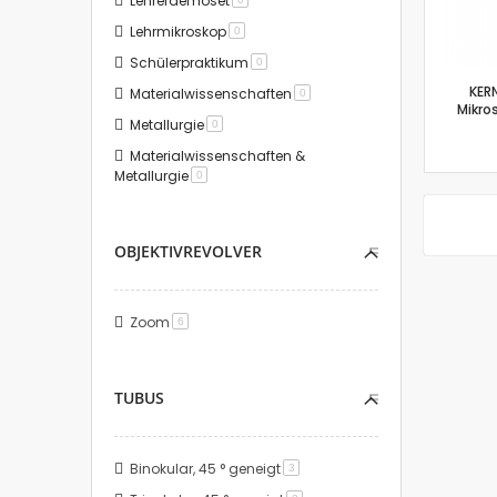
Lehrerdemoset
Lehrmikroskop
Artikel
0
Schülerpraktikum
Artikel
0
KER
Materialwissenschaften
Artikel
0
Mikro
Metallurgie
Artikel
0
Materialwissenschaften &
Metallurgie
Artikel
0
OBJEKTIVREVOLVER
Zoom
Artikel
6
TUBUS
Binokular, 45 ° geneigt
Artikel
3