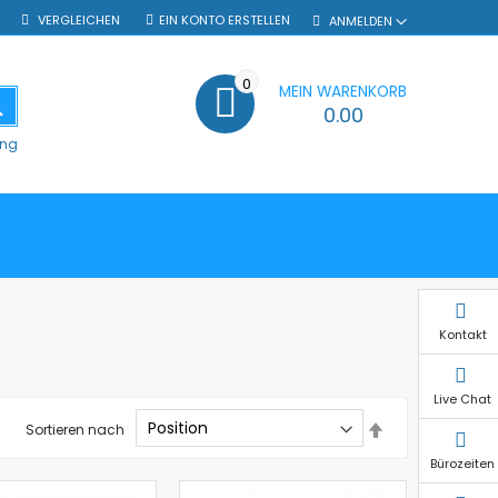
VERGLEICHEN
EIN KONTO ERSTELLEN
ANMELDEN
0
MEIN WARENKORB
SUCHE
0.00
ung
Kontakt
Live Chat
In
Sortieren nach
absteigender
Reihenfolge
Bürozeiten