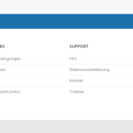
Physik
Anemometer
Beleuchtungsstärke
Beschleunigungssensor
Bewegungssensor
Drehbewegungssensor
KS
SUPPORT
Drucksensor
edingungen
FAQ
Energiesensor
Elektrofeldmeter
tion
Datenschutzerklärung
Elektrisches Feld
Kontakt
Fahrbahn
Farbe- und Lichtsensor
oint policy
Cookies
Geiger-Müller-Zähler
GM-Adapter
Großflächenzählrohr
Infrarotsensor
Kraft- und Beschleunigungssensor