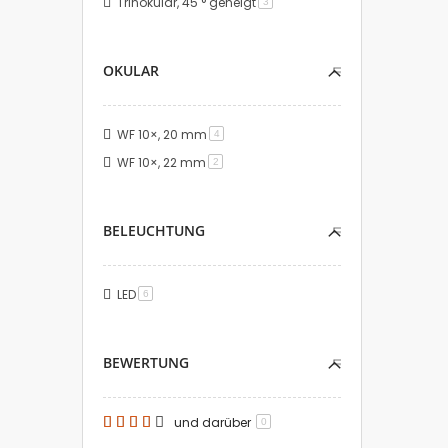
Trinokular, 45 ° geneigt
Artikel
3
OKULAR
WF 10×, 20 mm
Artikel
4
WF 10×, 22 mm
Artikel
2
BELEUCHTUNG
LED
Artikel
6
BEWERTUNG
und darüber
0