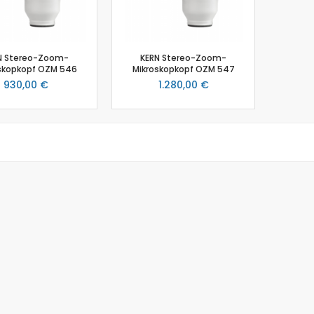
Salzgehalt
Spirometer
Stromsensor
N Stereo-Zoom-
KERN Stereo-Zoom-
Thermoelement-Sensor
skopkopf OZM 546
Mikroskopkopf OZM 547
Temperatursensor
930,00 €
1.280,00 €
Tropfenzähler
Sensor-Kits: Biologie
Zubehör
Lux-Sensor
Timer
Absolutdrucksensor
NiCr-Ni-Adapter
Puls-Sensor
Temperatur-Box
Bodenfeuchtigkeit
Hautwiderstands-Sensor
Luftdruck
Druckschalter