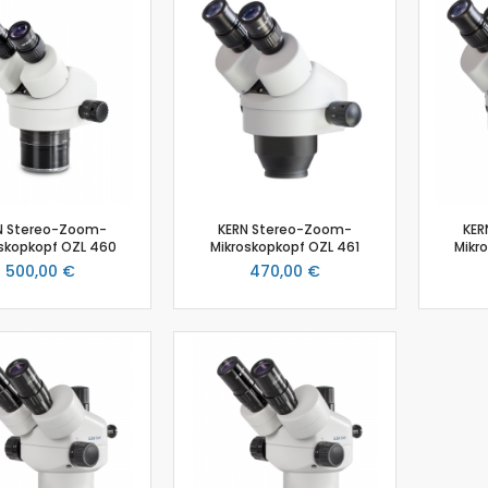
Biologie
Atmungsgürtel
Beschleunigungssensor
Blutdrucksensor
CO2-Gas Sensor
Drucksensor
EKG Sensor
Ethanoldampf-Sensor
N Stereo-Zoom-
KERN Stereo-Zoom-
KER
Feuchtigkeitssensor
skopkopf OZL 460
Mikroskopkopf OZL 461
Mikr
Herzfrequenz
500,00 €
470,00 €
Kolorimeter
Leitfähigkeit
Lichtsensor
O2 Gas Sensor
O2 Sensor für gelösten Sauerstoff
Photometer
pH-Sensor
pH - Elektrodenverstärker