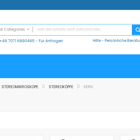
All Categories
Hilfe
-
Persönliche Berat
+49 7071 6890465
- Für Anfragen
ALL CATEGORIES
Digitaler Unterricht
Datalogger / Interfaces
Data Harvest
V-Log, Datalogger
Vernier
STEREOMIKROSKOPE
STEREOKÖPFE
KERN
Vernier Logger Pro 3 - Messwert-Erfassungsprogramm (Schul-Lizenz)
Vernier LabQuest Mini-Messwerterfassungssystem – LQ-MINI
Vernier LabQuest 3®
Go!Link (GO -LINK)
CMA Datenlogger / Interfaces und Software
LD
Sensoren