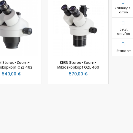
Zahlungs-
arten
Jetzt
anrufen
Standort
N Stereo-Zoom-
KERN Stereo-Zoom-
oskopkopf OZL 462
Mikroskopkopf OZL 469
540,00 €
570,00 €