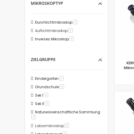
MIKROSKOPTYP
Durchlichtmikroskop
Artikel
0
Auflichtmikroskop
Artikel
6
Inverses Mikroskop
Artikel
0
ZIELGRUPPE
KER
Mikro
Kindergarten
Artikel
0
Grundschule
Artikel
0
Sek I
Artikel
0
Sek II
Artikel
0
Naturwissenschaftliche Sammlung
Artikel
0
Labormikroskop
Artikel
6
Artikel
0