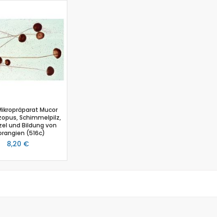
Biologie
Atmungsgürtel
Beschleunigungssensor
Blutdrucksensor
CO2-Gas Sensor
Drucksensor
EKG Sensor
Ethanoldampf-Sensor
Feuchtigkeitssensor
Mikropräparat Mucor
Herzfrequenz
zopus, Schimmelpilz,
zel und Bildung von
Kolorimeter
orangien (516c)
Leitfähigkeit
8,20 €
Lichtsensor
O2 Gas Sensor
O2 Sensor für gelösten Sauerstoff
Photometer
pH-Sensor
pH - Elektrodenverstärker