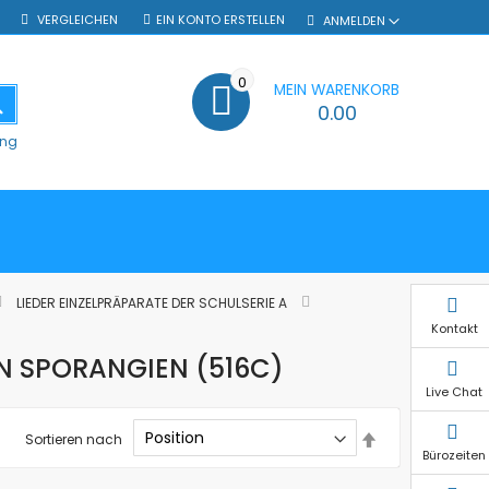
VERGLEICHEN
EIN KONTO ERSTELLEN
ANMELDEN
0
MEIN WARENKORB
SUCHE
0.00
ung
LIEDER EINZELPRÄPARATE DER SCHULSERIE A
Kontakt
N SPORANGIEN (516C)
Live Chat
In
Sortieren nach
absteigender
Bürozeiten
Reihenfolge