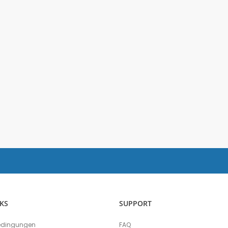
Salzgehalt
Spirometer
Stromsensor
Thermoelement-Sensor
Temperatursensor
Tropfenzähler
Sensor-Kits: Biologie
Zubehör
Lux-Sensor
Timer
Absolutdrucksensor
NiCr-Ni-Adapter
Puls-Sensor
Temperatur-Box
Bodenfeuchtigkeit
Hautwiderstands-Sensor
KS
SUPPORT
Luftdruck
edingungen
FAQ
Druckschalter