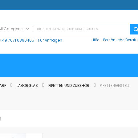
All Categories
Hilfe
-
Persönliche Berat
+49 7071 6890465
- Für Anfragen
ALL CATEGORIES
Digitaler Unterricht
Datalogger / Interfaces
Data Harvest
V-Log, Datalogger
Vernier
DARF
LABORGLAS
PIPETTEN UND ZUBEHÖR
PIPETTENGESTELL
Vernier Logger Pro 3 - Messwert-Erfassungsprogramm (Schul-Lizenz)
Vernier LabQuest Mini-Messwerterfassungssystem – LQ-MINI
Vernier LabQuest 3®
Go!Link (GO -LINK)
g
CMA Datenlogger / Interfaces und Software
LD
Sensoren