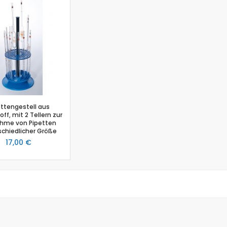
Biologie
Atmungsgürtel
Beschleunigungssensor
Blutdrucksensor
CO2-Gas Sensor
Drucksensor
EKG Sensor
Ethanoldampf-Sensor
ettengestell aus
Feuchtigkeitssensor
ff, mit 2 Tellern zur
Herzfrequenz
hme von Pipetten
schiedlicher Größe
Kolorimeter
17,00 €
Leitfähigkeit
Lichtsensor
O2 Gas Sensor
O2 Sensor für gelösten Sauerstoff
Photometer
pH-Sensor
pH - Elektrodenverstärker