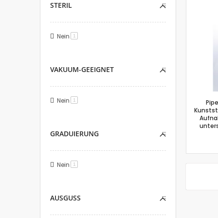
STERIL
Nein
Artikel
1
VAKUUM-GEEIGNET
Nein
Artikel
1
Pip
Kunststo
Aufna
unter
GRADUIERUNG
Nein
Artikel
1
AUSGUSS