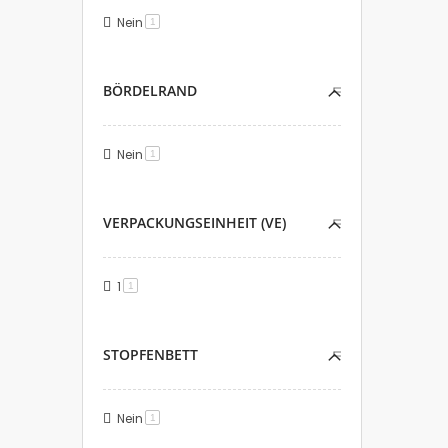
Nein
Artikel
1
BÖRDELRAND
Nein
Artikel
1
VERPACKUNGSEINHEIT (VE)
1
Artikel
1
STOPFENBETT
Nein
Artikel
1