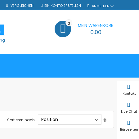
VERGLEICHEN
EIN KONTO ERSTELLEN
ANMELDEN
0
MEIN WARENKORB
SUCHE
0.00
ung
Kontakt
Live Chat
In
Sortieren nach
absteigender
Reihenfolge
Bürozeiten