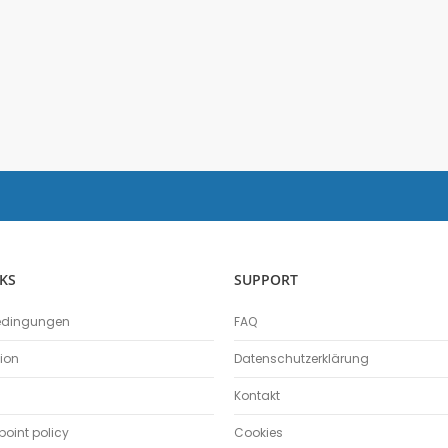
Schmelzpunktbestimmung
Spannungssensor
Spektrometer
Spektralfotometer
Stromsensor
Temperatur-Box
Temperatursensor
Timer
Thermoelement-Sensor
Tropfenzähler
Zubehör
KS
SUPPORT
Einsteiger-Kit Smart Sensoren Chemie
edingungen
FAQ
Gas-Chromatograph
Ladestation Go Direct®
tion
Datenschutzerklärung
Gasdrucksensor
Kontakt
Titration
Go!Link (GO -LINK)
oint policy
Cookies
Redoxpotential