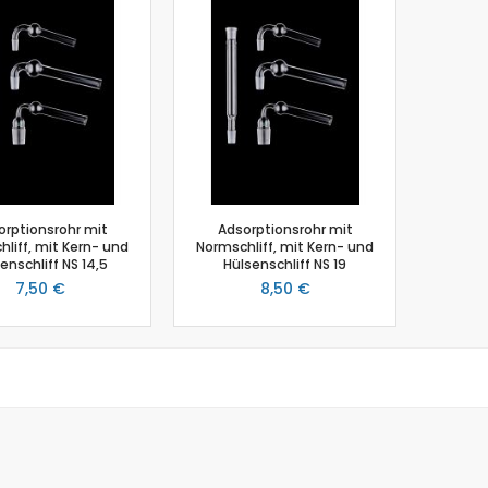
Biologie
Atmungsgürtel
Beschleunigungssensor
Blutdrucksensor
CO2-Gas Sensor
Drucksensor
EKG Sensor
Ethanoldampf-Sensor
orptionsrohr mit
Adsorptionsrohr mit
Feuchtigkeitssensor
liff, mit Kern- und
Normschliff, mit Kern- und
Herzfrequenz
enschliff NS 14,5
Hülsenschliff NS 19
7,50 €
8,50 €
Kolorimeter
Leitfähigkeit
Lichtsensor
O2 Gas Sensor
O2 Sensor für gelösten Sauerstoff
Photometer
pH-Sensor
pH - Elektrodenverstärker