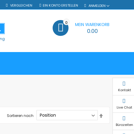
VERGLEICHEN
EIN KONTO ERSTELLEN
ANMELDEN
0
MEIN WARENKORB
SUCHE
0.00
ung
Kontakt
Live Chat
In
Sortieren nach
absteigender
Reihenfolge
Bürozeiten