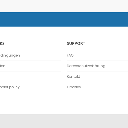
Physik
Anemometer
Beleuchtungsstärke
Beschleunigungssensor
Bewegungssensor
Drehbewegungssensor
KS
SUPPORT
Drucksensor
edingungen
FAQ
Energiesensor
Elektrofeldmeter
tion
Datenschutzerklärung
Elektrisches Feld
Kontakt
Fahrbahn
Farbe- und Lichtsensor
oint policy
Cookies
Geiger-Müller-Zähler
GM-Adapter
Großflächenzählrohr
Infrarotsensor
Kraft- und Beschleunigungssensor