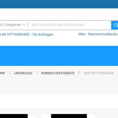
All Categories
Hilfe
-
Persönliche Berat
+49 7071 6890465
- Für Anfragen
ALL CATEGORIES
Digitaler Unterricht
Datalogger / Interfaces
Data Harvest
V-Log, Datalogger
Vernier
DARF
LABORGLAS
NORMSCHLIFFGERÄTE
ABSORPTIONSROHR
Vernier Logger Pro 3 - Messwert-Erfassungsprogramm (Schul-Lizenz)
Vernier LabQuest Mini-Messwerterfassungssystem – LQ-MINI
Vernier LabQuest 3®
Go!Link (GO -LINK)
CMA Datenlogger / Interfaces und Software
LD
Sensoren