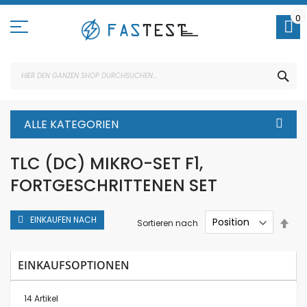
Direkt
zum
0
Inhalt
SUC
ALLE KATEGORIEN
TLC (DC) MIKRO-SET F1,
FORTGESCHRITTENEN SET
EINKAUFEN NACH
In
Sortieren nach
abs
Rei
EINKAUFSOPTIONEN
14
Artikel