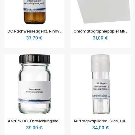
DC Nachweisreagenz, Ninhydrin, 100 mL
Chromatographiepapier MN 260, 7,5x17 cm, Packung mit 100 Stück
37,70 €
31,00 €
4 Stück DC-Entwicklungskammer für kleine DC-Formate, für Platten bis 4 x 8 cm, Set mit 4 Entwicklungskammern
Auftragskapillaren, Glas, 1 µL, Länge ca. 6,5 cm, Packung mit 3 x 50 Stück
39,00 €
84,00 €