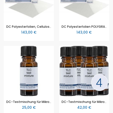
DC Polyesterfolien, Cellulose, POLYGRAM CEL 300, 4x8 cm, Packung mit 4 x 50 Stück, Ergänzungsteile für alle TLC Mikro-Sets
DC Polyesterfolien POLYGRAM SIL G UV254, unmodifizierte Kieselgel (SiOH)-Schicht, 4 x 50 Stück
143,00 €
143,00 €
DC-Testmischung für Mikro-Set F1, Kationen (Schwermetalle)
DC-Testmischung für Mikro-Set F1, Aminosäuren, einzeln
25,00 €
42,00 €