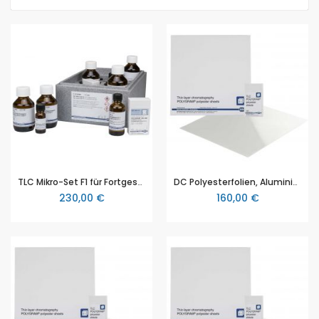
TLC Mikro-Set F1 für Fortgeschrittene, von Macherey Nagel, Voraussetzung für die Durchführung der Trennungen gemäß Set F 1 bis F 3
DC Polyesterfolien, Aluminiumoxid, POLYGRAM Alox N UV254, Größe 4 x 8 cm, Packung mit 200 Stück
230,00 €
160,00 €